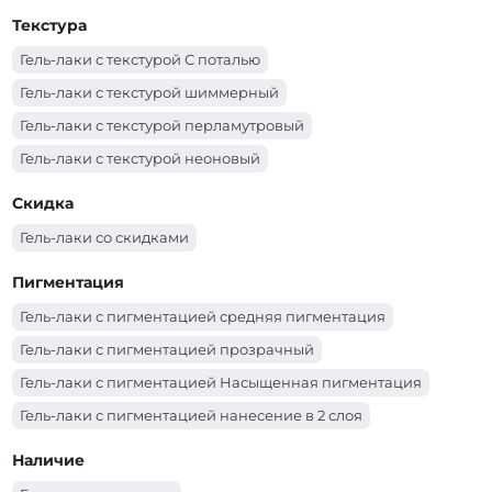
Гель-лаки PNB (синий)
Гель-лаки PNB (серый)
Текстура
Гель-лаки PNB (серебряный)
Гель-лаки PNB (розовый)
Гель-лаки с текстурой С поталью
Гель-лаки PNB (оранжевый)
Гель-лаки PNB (молочный)
Гель-лаки с текстурой шиммерный
Гель-лаки PNB (красный)
Гель-лаки PNB (коричневый)
Гель-лаки с текстурой перламутровый
Гель-лаки PNB (коралловый)
Гель-лаки PNB (золотой)
Гель-лаки с текстурой неоновый
Гель-лаки PNB (зеленый)
Гель-лаки PNB (желтый)
Гель-лаки с текстурой эмаль
Скидка
Гель-лаки PNB (голубой)
Гель-лаки PNB (бордо)
Гель-лаки со скидками
Гель-лаки PNB (бирюзовый)
Гель-лаки PNB (белый)
Гель-лаки PNB (бежевый)
Пигментация
Гель-лаки с пигментацией средняя пигментация
Гель-лаки с пигментацией прозрачный
Гель-лаки с пигментацией Насыщенная пигментация
Гель-лаки с пигментацией нанесение в 2 слоя
Гель-лаки с пигментацией нанесение в 1-2 слоя в
Наличие
зависимости от длины ногтя