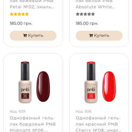
лак бежевый PNB
лак белый PNB
Petal №02, эмаль
Absolute White
(8 мл)
№01, эмаль (8 мл)
185.00 грн.
185.00 грн.
Купить
Купить
Код: 509
Код: 508
Однофазный гель-
Однофазный гель-
лак бордовый PNB
лак красный PNB
Midnight №09,
Cherry №08, эмаль