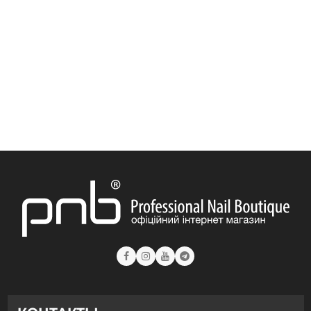
Гель-лаки PNB WEDDING DRESS
Гель-лаки PNB Urban Vibes
Гель-лаки PNB Tutti Frutti
Гель-лаки PNB Touched by an Angel
Гель-лаки PNB SWEET TOUCH
Гель-лаки PNB Sunset
Гель-лаки PNB Star Way
Гель-лаки PNB Spring Flowers
Гель-лаки PNB Spirit of Colors
Гель-лаки PNB SHALL WE DANCE
Гель-лаки PNB Romantic Voyage
Гель-лаки PNB Renaissance
Гель-лаки PNB REDs
Гель-лаки PNB Queen of holiday
Гель-лаки PNB Perfume Palette
Гель-лаки PNB Old Money
Гель-лаки PNB New Year
Гель-лаки PNB Neon Bomb
Гель-лаки PNB Nature Triumphs
Гель-лаки PNB Moulin rouge
Гель-лаки PNB Magic Treats