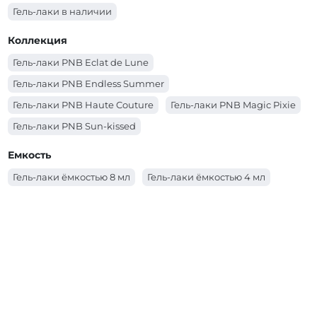
Гель-лаки в наличии
Коллекция
Гель-лаки PNB Eclat de Lune
Гель-лаки PNB Endless Summer
Гель-лаки PNB Haute Couture
Гель-лаки PNB Magic Pixie
Гель-лаки PNB Sun-kissed
Гель-лаки PNB Spring Awakening
Емкость
Гель-лаки PNB Несломленная
Гель-лаки ёмкостью 8 мл
Гель-лаки ёмкостью 4 мл
Гель-лаки PNB Coral Reef Mermaids
Гель-лаки PNB Autumn Fragrances
Гель-лаки PNB Allure Party
Гель-лаки PNB Ice Gem
Гель-лаки PNB City Harmony
Гель-лаки PNB Основная палитра
Гель-лаки PNB YES WE DANCE
Гель-лаки PNB Women Secrets