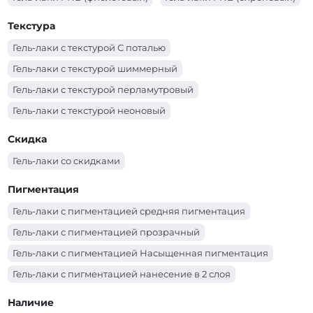
Гель-лаки PNB (синий)
Гель-лаки PNB (серый)
Текстура
Гель-лаки PNB (серебряный)
Гель-лаки PNB (розовый)
Гель-лаки с текстурой С поталью
Гель-лаки PNB (оранжевый)
Гель-лаки PNB (молочный)
Гель-лаки с текстурой шиммерный
Гель-лаки PNB (красный)
Гель-лаки PNB (коричневый)
Гель-лаки с текстурой перламутровый
Гель-лаки PNB (коралловый)
Гель-лаки PNB (золотой)
Гель-лаки с текстурой неоновый
Гель-лаки PNB (зеленый)
Гель-лаки PNB (желтый)
Гель-лаки с текстурой эмаль
Скидка
Гель-лаки PNB (голубой)
Гель-лаки PNB (бордо)
Гель-лаки со скидками
Гель-лаки PNB (бирюзовый)
Гель-лаки PNB (белый)
Гель-лаки PNB (бежевый)
Пигментация
Гель-лаки с пигментацией средняя пигментация
Гель-лаки с пигментацией прозрачный
Гель-лаки с пигментацией Насыщенная пигментация
Гель-лаки с пигментацией нанесение в 2 слоя
Гель-лаки с пигментацией нанесение в 1-2 слоя в
Наличие
зависимости от длины ногтя