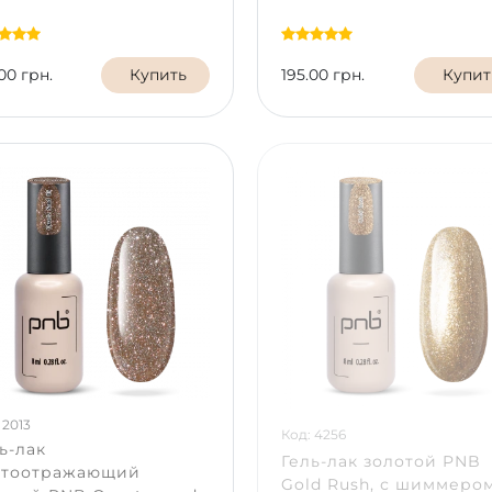
00 грн.
Купить
195.00 грн.
Купит
 2013
Код: 4256
ь-лак
Гель-лак золотой PNB
етоотражающий
Gold Rush, с шиммером