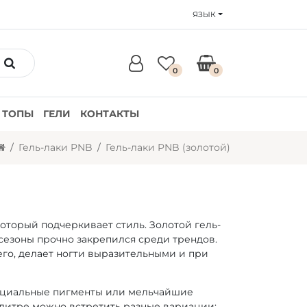
ЯЗЫК
0
0
ТОПЫ
ГЕЛИ
КОНТАКТЫ
Гель-лаки PNB
Гель-лаки PNB (золотой)
который подчеркивает стиль. Золотой гель-
 сезоны прочно закрепился среди трендов.
его, делает ногти выразительными и при
пециальные пигменты или мельчайшие
алитре можно встретить разные вариации: