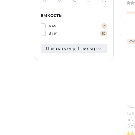
50
92
134
175
217
ЕМКОСТЬ
4 мл
3
8 мл
10
-74
Показать еще 1 фильтр
Код:
Гел
зо
Opa
мл)