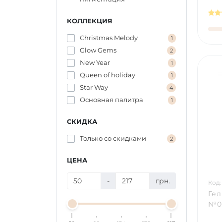
КОЛЛЕКЦИЯ
Christmas Melody
1
Glow Gems
2
New Year
1
Queen of holiday
1
Star Way
4
Основная палитра
1
СКИДКА
Только со cкидками
2
ЦЕНА
-
грн.
Код:
Гел
№06