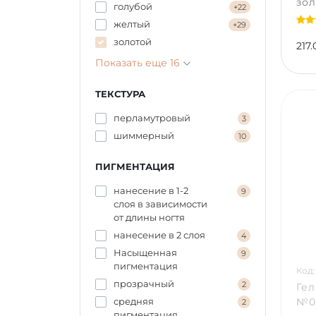
зол
голубой
+22
№05
желтый
+29
золотой
217.
Показать еще 16
ТЕКСТУРА
перламутровый
3
шиммерный
10
ПИГМЕНТАЦИЯ
нанесение в 1-2
9
слоя в зависимости
от длины ногтя
нанесение в 2 слоя
4
Насыщенная
9
пигментация
Код:
прозрачный
2
Гел
№06
средняя
2
пигментация