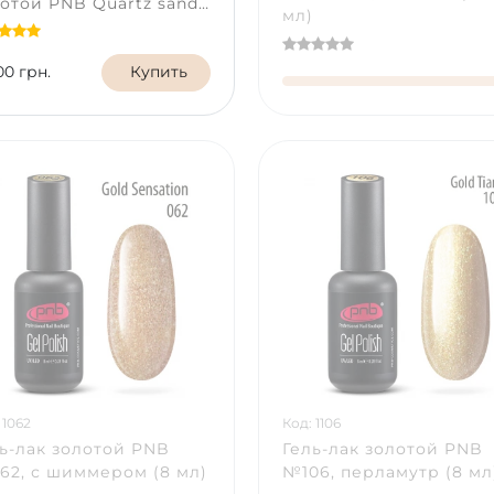
отой PNB Quartz sand
мл)
 (8 мл)
00 грн.
Купить
 1062
Код: 1106
ь-лак золотой PNB
Гель-лак золотой PNB
2, с шиммером (8 мл)
№106, перламутр (8 мл