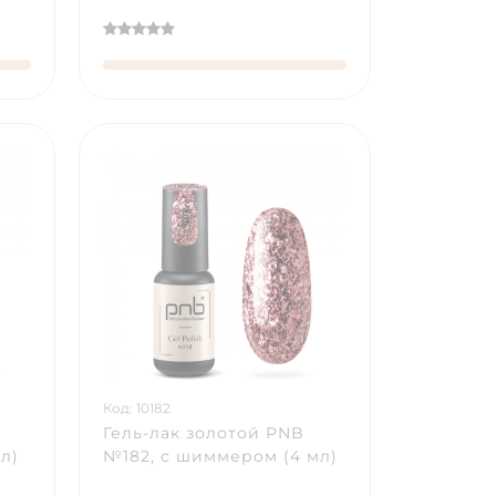
Код: 10182
Гель-лак золотой PNB
л)
№182, с шиммером (4 мл)