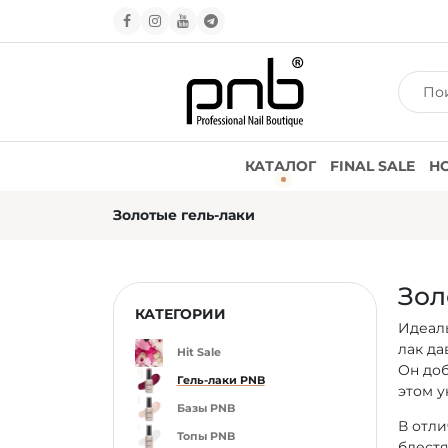
КАТАЛОГ
FINAL SALE
Н
Золотые гель-лаки
Зол
КАТЕГОРИИ
Идеаль
лак да
Hit Sale
Он доб
Гель-лаки PNB
этом 
Базы PNB
В отли
Топы PNB
блестя