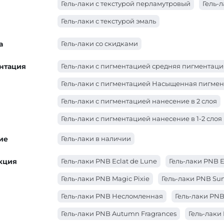
Гель-лаки PNB (коралловый)
Гель-лаки PNB (
Гель-лаки с текстурой перламутровый
Гель-
Гель-лаки PNB (желтый)
Гель-лаки PNB (голу
Гель-лаки с текстурой эмаль
Гель-лаки PNB (бирюзовый)
Гель-лаки PNB (
а
Гель-лаки со скидками
нтация
Гель-лаки с пигментацией средняя пигментаци
Гель-лаки с пигментацией Насыщенная пигме
Гель-лаки с пигментацией нанесение в 2 слоя
Гель-лаки с пигментацией нанесение в 1-2 слоя
ие
Гель-лаки в наличии
кция
Гель-лаки PNB Eclat de Lune
Гель-лаки PNB 
Гель-лаки PNB Magic Pixie
Гель-лаки PNB Sun
Гель-лаки PNB Несломленная
Гель-лаки PNB
Гель-лаки PNB Autumn Fragrances
Гель-лаки 