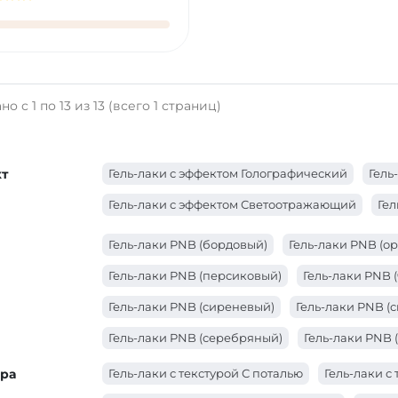
о с 1 по 13 из 13 (всего 1 страниц)
т
Гель-лаки с эффектом Голографический
Гель
Гель-лаки с эффектом Светоотражающий
Гел
Гель-лаки PNB (бордовый)
Гель-лаки PNB (о
Гель-лаки PNB (персиковый)
Гель-лаки PNB 
Гель-лаки PNB (сиреневый)
Гель-лаки PNB (
Гель-лаки PNB (серебряный)
Гель-лаки PNB 
Гель-лаки PNB (молочный)
Гель-лаки PNB (к
ура
Гель-лаки с текстурой С поталью
Гель-лаки 