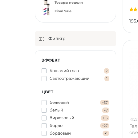
Товары недели
Final Sale
195.
Фильтр
ЭФФЕКТ
Кошачий глаз
2
Светоотражающий
1
ЦВЕТ
бежевый
+37
белый
+7
бирюзовый
+15
Код:
бордо
Гел
+27
св
бордовый
+1