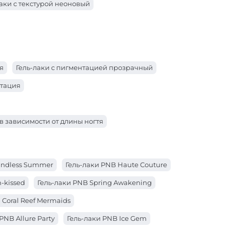
золотой)
Гель-лаки PNB (зеленый)
лаки с текстурой неоновый
бой)
Гель-лаки PNB (бордо)
белый)
Гель-лаки PNB (бежевый)
я
Гель-лаки с пигментацией прозрачный
нтация
 в зависимости от длины ногтя
Endless Summer
Гель-лаки PNB Haute Couture
-kissed
Гель-лаки PNB Spring Awakening
 Coral Reef Mermaids
PNB Allure Party
Гель-лаки PNB Ice Gem