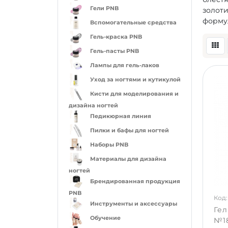
Гели PNB
золоти
формул
Вспомогательные средства
Гель-краска PNB
Гель-пасты PNB
Лампы для гель-лаков
Уход за ногтями и кутикулой
Кисти для моделирования и
дизайна ногтей
Педикюрная линия
Пилки и бафы для ногтей
Наборы PNB
Материалы для дизайна
ногтей
Брендированная продукция
PNB
Код: 
Инструменты и аксессуары
Гел
Обучение
№18