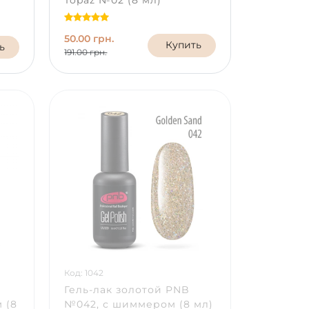
Topaz №02 (8 мл)
50.00 грн.
Купить
ь
191.00 грн.
Код: 1042
Гель-лак золотой PNB
 (8
№042, с шиммером (8 мл)