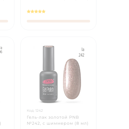
Код: 1242
Гель-лак золотой PNB
)
№242, с шиммером (8 мл)