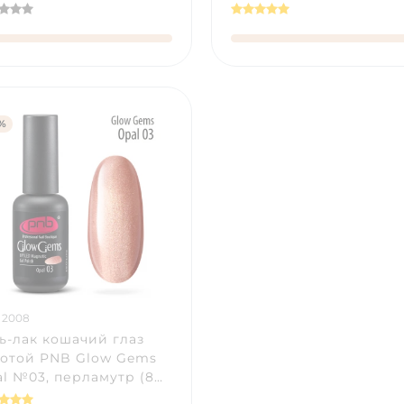
%
 2008
ь-лак кошачий глаз
лотой PNB Glow Gems
l №03, перламутр (8