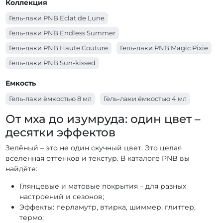
Коллекция
Гель-лаки PNB Eclat de Lune
Гель-лаки PNB Endless Summer
Гель-лаки PNB Haute Couture
Гель-лаки PNB Magic Pixie
Гель-лаки PNB Sun-kissed
Гель-лаки PNB Spring Awakening
Емкость
Гель-лаки PNB Несломленная
Гель-лаки ёмкостью 8 мл
Гель-лаки ёмкостью 4 мл
Гель-лаки PNB Coral Reef Mermaids
От мха до изумруда: один цвет –
Гель-лаки PNB Autumn Fragrances
десятки эффектов
Гель-лаки PNB Allure Party
Гель-лаки PNB Ice Gem
Зелёный – это не один скучный цвет. Это целая
Гель-лаки PNB City Harmony
вселенная оттенков и текстур. В каталоге PNB вы
Гель-лаки PNB Основная палитра
найдёте:
Гель-лаки PNB YES WE DANCE
Глянцевые и матовые покрытия – для разных
настроений и сезонов;
Гель-лаки PNB Women Secrets
Эффекты: перламутр, втирка, шиммер, глиттер,
Гель-лаки PNB WEDDING DRESS
термо;