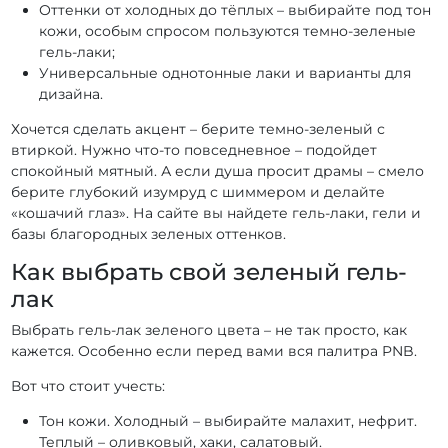
Гель-лаки PNB Urban Vibes
Гель-лаки PNB Tutti Frutti
Оттенки от холодных до тёплых – выбирайте под тон
кожи, особым спросом пользуются темно-зеленые
Гель-лаки PNB Touched by an Angel
гель-лаки;
Гель-лаки PNB SWEET TOUCH
Гель-лаки PNB Sunset
Универсальные однотонные лаки и варианты для
дизайна.
Гель-лаки PNB Star Way
Гель-лаки PNB Spring Flowers
Хочется сделать акцент – берите темно-зеленый с
Гель-лаки PNB Spirit of Colors
втиркой. Нужно что-то повседневное – подойдет
Гель-лаки PNB SHALL WE DANCE
спокойный мятный. А если душа просит драмы – смело
Гель-лаки PNB Romantic Voyage
берите глубокий изумруд с шиммером и делайте
«кошачий глаз». На сайте вы найдете гель-лаки, гели и
Гель-лаки PNB Renaissance
Гель-лаки PNB REDs
базы благородных зеленых оттенков.
Гель-лаки PNB Queen of holiday
Как выбрать свой зеленый гель-
Гель-лаки PNB Perfume Palette
Гель-лаки PNB Old Money
лак
Гель-лаки PNB New Year
Гель-лаки PNB Neon Bomb
Выбрать гель-лак зеленого цвета – не так просто, как
Гель-лаки PNB Nature Triumphs
кажется. Особенно если перед вами вся палитра PNB.
Гель-лаки PNB Moulin rouge
Гель-лаки PNB Magic Treats
Вот что стоит учесть:
Гель-лаки PNB Luxurious and Exquisite
Тон кожи. Холодный – выбирайте малахит, нефрит.
Гель-лаки PNB Love is ...
Теплый – оливковый, хаки, салатовый.