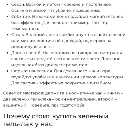
Гель-лаки PNB LES MACARONS DE PARIS
Сезон. Весной и летом – свежие и пастельные.
Осенью и зимой – глубокие, насыщенные.
Гель-лаки PNB Juicy Spark
Гель-лаки PNB illusion 2.0
Событие. На каждый день подойдет мягкий оттенок
Гель-лаки PNB Ice Cream
Гель-лаки PNB Hot Summer
без эффектов. Для вечера – шиммер, глиттер,
тёмные тона.
Гель-лаки PNB Hello Florida!
Стиль. Зелёный легко комбинируется с нейтральной
Гель-лаки PNB Happy birthday
Гель-лаки PNB Glow Gems
или минималистичной одеждой, подчеркивая
Гель-лаки PNB Glamour Cat
Гель-лаки PNB FALL FASHION
индивидуальность.
Длина ногтей. На коротких ногтях краше смотрятся
Гель-лаки PNB Fairy Tales
Гель-лаки PNB Fairy Night
светлые и средней насыщенности цвета. Длинные –
Гель-лаки PNB Day by Day
Гель-лаки PNB Cool Girl
идеальная база для экспериментов.
Формат нанесения. Для домашнего маникюра
Гель-лаки PNB Colors of elegance
подойдут удобные в нанесении кремовые текстуры.
Гель-лаки PNB Christmas Melody
Для салона – эффектные покрытия с дизайном.
Гель-лаки PNB Caribbean Сlub
Совет от мастеров: держите в косметичке как минимум
Гель-лаки PNB Butter Yellow
Гель-лаки PNB Big City Life
два зелёных гель-лака – один нейтральный, второй –
акцентный. Поверьте, пригодятся оба.
Гель-лаки PNB 50 Shades of Pink
Почему стоит купить зеленый
Гель-лаки PNB 50 Shades of Blue
гель-лак у нас