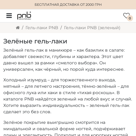
БЕСПЛАТНАЯ ДОСТАВКА
ОТ 2000 ГРН
0
Гель-лаки PNB
Гель-лаки PNB (зеленый)
Зелёные гель-лаки
Зелёный гель-лак в маникюре – как базилик в салате:
добавляет свежести, глубины и характера. Этот цвет
давно вышел за рамки «смелого выбора». Он
универсален, как чёрный, но порой куда интереснее.
Холодный изумруд – для торжественного выхода,
мятный – для летнего настроения, тёмно-зелёный – для
офисного лука или хаки в стиле «тихая роскошь». В
каталоге PNB найдётся зеленый на любой вкус и случай.
Хотите выразить индивидуальность – зеленый гель-лак
сделает это без слов.
Зелёное покрытие выигрышно смотрится на
миндальной и овальной форме ногтей, подчёркивает
длину и элегантность. Подходит и для коротких ногтей,