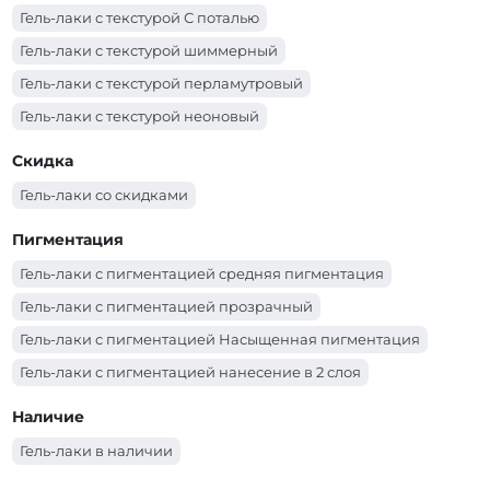
Гель-лаки PNB (серебряный)
Гель-лаки PNB (розовый)
Гель-лаки с текстурой С поталью
Гель-лаки PNB (оранжевый)
Гель-лаки PNB (молочный)
Гель-лаки с текстурой шиммерный
Гель-лаки PNB (красный)
Гель-лаки PNB (коричневый)
Гель-лаки с текстурой перламутровый
Гель-лаки PNB (коралловый)
Гель-лаки PNB (золотой)
Гель-лаки с текстурой неоновый
Гель-лаки PNB (зеленый)
Гель-лаки PNB (желтый)
Гель-лаки с текстурой эмаль
Скидка
Гель-лаки PNB (голубой)
Гель-лаки PNB (бордо)
Гель-лаки со скидками
Гель-лаки PNB (бирюзовый)
Гель-лаки PNB (белый)
Гель-лаки PNB (бежевый)
Пигментация
Гель-лаки с пигментацией средняя пигментация
Гель-лаки с пигментацией прозрачный
Гель-лаки с пигментацией Насыщенная пигментация
Гель-лаки с пигментацией нанесение в 2 слоя
Гель-лаки с пигментацией нанесение в 1-2 слоя в
Наличие
зависимости от длины ногтя
Гель-лаки в наличии