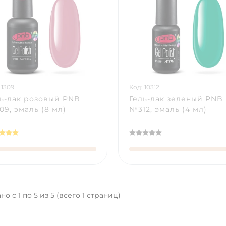
 1309
Код: 10312
ь-лак розовый PNB
Гель-лак зеленый PNB
9, эмаль (8 мл)
№312, эмаль (4 мл)
но с 1 по 5 из 5 (всего 1 страниц)