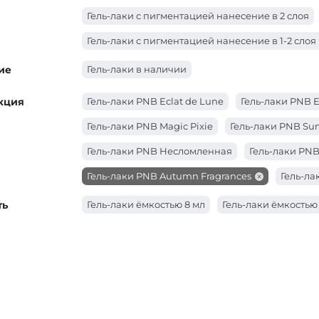
Гель-лаки с пигментацией нанесение в 2 слоя
Гель-лаки с пигментацией нанесение в 1-2 слоя
ие
Гель-лаки в наличии
кция
Гель-лаки PNB Eclat de Lune
Гель-лаки PNB 
Гель-лаки PNB Magic Pixie
Гель-лаки PNB Sun
Гель-лаки PNB Несломленная
Гель-лаки PNB
Гель-лаки PNB Autumn Fragrances
Гель-ла
Гель-лаки PNB City Harmony
Гель-лаки PNB 
ть
Гель-лаки ёмкостью 8 мл
Гель-лаки ёмкостью
Гель-лаки PNB YES WE DANCE
Гель-лаки PN
Гель-лаки PNB WEDDING DRESS
Гель-лаки P
Гель-лаки PNB Touched by an Angel
Гель-ла
Гель-лаки PNB Star Way
Гель-лаки PNB Spring