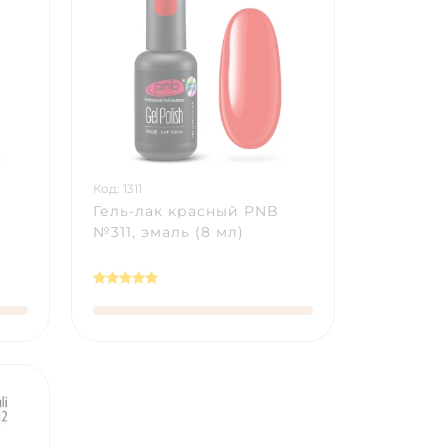
Код: 1311
Гель-лак красный PNB
№311, эмаль (8 мл)