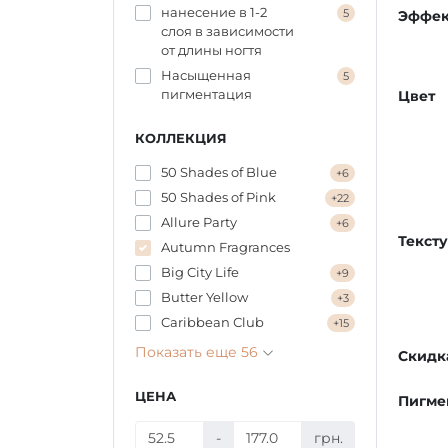
нанесение в 1-2
5
Эффек
слоя в зависимости
от длины ногтя
Насыщенная
5
пигментация
Цвет
КОЛЛЕКЦИЯ
50 Shades of Blue
+6
50 Shades of Pink
+22
Allure Party
+6
Текст
Autumn Fragrances
Big City Life
+9
Butter Yellow
+3
Caribbean Сlub
+15
Показать еще 56
Скидк
ЦЕНА
Пигме
-
грн.