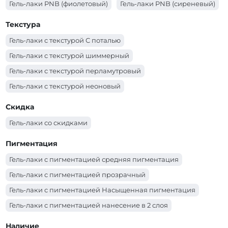
Гель-лаки PNB (фиолетовый)
Гель-лаки PNB (сиреневый)
Гель-лаки PNB (синий)
Гель-лаки PNB (серый)
Текстура
Гель-лаки PNB (серебряный)
Гель-лаки PNB (розовый)
Гель-лаки с текстурой С поталью
Гель-лаки PNB (оранжевый)
Гель-лаки PNB (молочный)
Гель-лаки с текстурой шиммерный
Гель-лаки PNB (красный)
Гель-лаки PNB (коричневый)
Гель-лаки с текстурой перламутровый
Гель-лаки PNB (коралловый)
Гель-лаки PNB (золотой)
Гель-лаки с текстурой неоновый
Гель-лаки PNB (зеленый)
Гель-лаки PNB (желтый)
Гель-лаки с текстурой эмаль
Скидка
Гель-лаки PNB (голубой)
Гель-лаки PNB (бордо)
Гель-лаки со скидками
Гель-лаки PNB (бирюзовый)
Гель-лаки PNB (белый)
Гель-лаки PNB (бежевый)
Пигментация
Гель-лаки с пигментацией средняя пигментация
Гель-лаки с пигментацией прозрачный
Гель-лаки с пигментацией Насыщенная пигментация
Гель-лаки с пигментацией нанесение в 2 слоя
Гель-лаки с пигментацией нанесение в 1-2 слоя в
Наличие