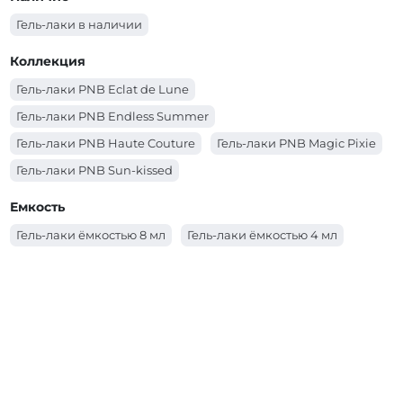
зависимости от длины ногтя
Гель-лаки в наличии
Коллекция
Гель-лаки PNB Eclat de Lune
Гель-лаки PNB Endless Summer
Гель-лаки PNB Haute Couture
Гель-лаки PNB Magic Pixie
Гель-лаки PNB Sun-kissed
Гель-лаки PNB Spring Awakening
Емкость
Гель-лаки PNB Несломленная
Гель-лаки ёмкостью 8 мл
Гель-лаки ёмкостью 4 мл
Гель-лаки PNB Coral Reef Mermaids
Гель-лаки PNB Autumn Fragrances
Гель-лаки PNB Allure Party
Гель-лаки PNB Ice Gem
Гель-лаки PNB City Harmony
Гель-лаки PNB Основная палитра
Гель-лаки PNB YES WE DANCE