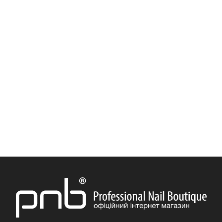
Гель-лаки PNB Women Secrets
Гель-лаки PNB WEDDING DRESS
Гель-лаки PNB Urban Vibes
Гель-лаки PNB Tutti Frutti
Гель-лаки PNB Touched by an Angel
Гель-лаки PNB SWEET TOUCH
Гель-лаки PNB Sunset
Гель-лаки PNB Star Way
Гель-лаки PNB Spring Flowers
Гель-лаки PNB Spirit of Colors
Гель-лаки PNB SHALL WE DANCE
Гель-лаки PNB Romantic Voyage
Гель-лаки PNB Renaissance
Гель-лаки PNB REDs
Гель-лаки PNB Queen of holiday
Гель-лаки PNB Perfume Palette
Гель-лаки PNB Old Money
Гель-лаки PNB New Year
Гель-лаки PNB Neon Bomb
Гель-лаки PNB Nature Triumphs
Гель-лаки PNB Moulin rouge
Гель-лаки PNB Magic Treats