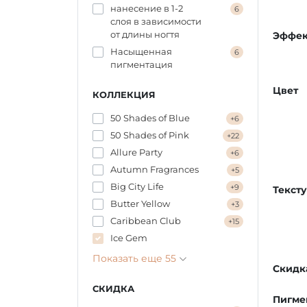
нанесение в 1-2
6
слоя в зависимости
от длины ногтя
Эффек
Насыщенная
6
пигментация
Цвет
КОЛЛЕКЦИЯ
50 Shades of Blue
+6
50 Shades of Pink
+22
Allure Party
+6
Autumn Fragrances
+5
Big City Life
+9
Текст
Butter Yellow
+3
Caribbean Сlub
+15
Ice Gem
Показать еще 55
Скидк
СКИДКА
Пигме