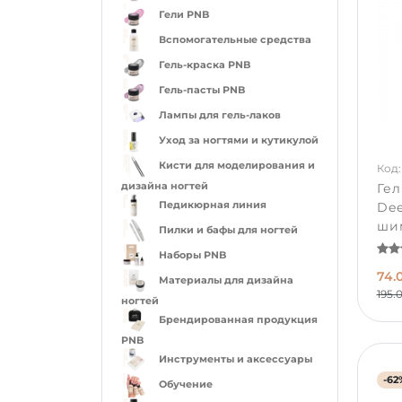
Гели PNB
Вспомогательные средства
Гель-краска PNB
Гель-пасты PNB
Лампы для гель-лаков
Уход за ногтями и кутикулой
Кисти для моделирования и
Код:
дизайна ногтей
Ге
Педикюрная линия
Dee
ши
Пилки и бафы для ногтей
Наборы PNB
74.
Материалы для дизайна
195.
ногтей
Брендированная продукция
PNB
Инструменты и аксессуары
-62
Обучение