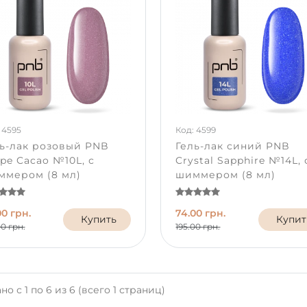
 4595
Код: 4599
ь-лак розовый PNB
Гель-лак синий PNB
pe Cacao №10L, с
Crystal Sapphire №14L, 
ммером (8 мл)
шиммером (8 мл)
00 грн.
74.00 грн.
Купить
Купит
00 грн.
195.00 грн.
но с 1 по 6 из 6 (всего 1 страниц)