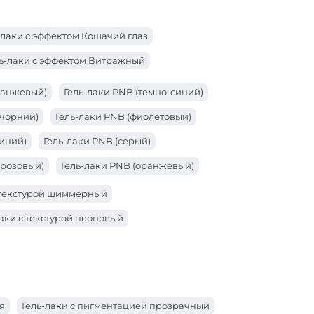
-лаки с эффектом Кошачий глаз
ь-лаки с эффектом Витражный
ранжевый)
Гель-лаки PNB (темно-синий)
(чорний)
Гель-лаки PNB (фиолетовый)
синий)
Гель-лаки PNB (серый)
(розовый)
Гель-лаки PNB (оранжевый)
расный)
Гель-лаки PNB (коричневый)
с текстурой шиммерный
золотой)
Гель-лаки PNB (зеленый)
лаки с текстурой неоновый
бой)
Гель-лаки PNB (бордо)
белый)
Гель-лаки PNB (бежевый)
я
Гель-лаки с пигментацией прозрачный