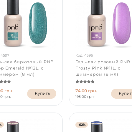
 4597
Код: 4596
ль-лак бирюзовый PNB
Гель-лак розовый PNB
p Emerald №12L, с
Frosty Pink №11L, с
ммером (8 мл)
шиммером (8 мл)
00 грн.
74.00 грн.
Купить
Купит
00 грн.
195.00 грн.
%
-62%