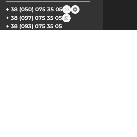
+ 38 (050) 075 35 05
+ 38 (097) 075 35 05
+ 38 (093) 075 35 05
Режим работы:
Пн-Пт: 09:00–18:00
Сб, Вс: выходной
Email:
info@pnb-shop.com.ua
По вопросам сотрудничества:
+380975101320