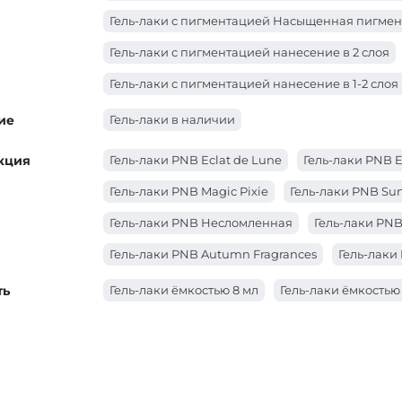
Гель-лаки с пигментацией Насыщенная пигме
Гель-лаки с пигментацией нанесение в 2 слоя
Гель-лаки с пигментацией нанесение в 1-2 слоя
ие
Гель-лаки в наличии
кция
Гель-лаки PNB Eclat de Lune
Гель-лаки PNB 
Гель-лаки PNB Magic Pixie
Гель-лаки PNB Sun
Гель-лаки PNB Несломленная
Гель-лаки PNB
Гель-лаки PNB Autumn Fragrances
Гель-лаки 
Гель-лаки PNB City Harmony
Гель-лаки PNB 
ть
Гель-лаки ёмкостью 8 мл
Гель-лаки ёмкостью
Гель-лаки PNB YES WE DANCE
Гель-лаки PN
Гель-лаки PNB WEDDING DRESS
Гель-лаки P
Гель-лаки PNB Touched by an Angel
Гель-ла