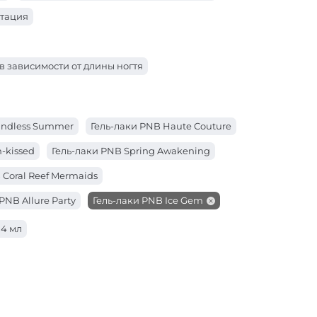
нтация
 в зависимости от длины ногтя
Endless Summer
Гель-лаки PNB Haute Couture
-kissed
Гель-лаки PNB Spring Awakening
 Coral Reef Mermaids
PNB Allure Party
Гель-лаки PNB Ice Gem
Основная палитра
 4 мл
B Women Secrets
NB Urban Vibes
Гель-лаки PNB Tutti Frutti
ки PNB SWEET TOUCH
Гель-лаки PNB Sunset