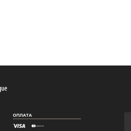
Гель-лаки PNB 50 Shades of Pink
Гель-лаки PN
ОПЛАТА