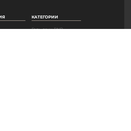
ИЯ
КАТЕГОРИИ
Гель-лаки PNB
Базы PNB
ры
Топы PNB
ые
Вспомогательные
средства
Педикюрная линия