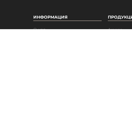
скидку 15% на первый заказ
Закрыть
Хочу скидку!
ИНФОРМАЦИЯ
ПРОДУКЦ
О нас
Акции
Бонусная система
Новинки
Отзывы
Бестселле
Вакансии
Популярн
Гарантия
Доставка и оплата
Мелкооптовые продажи
Дропшиппинг
Каталог
Наши принципы