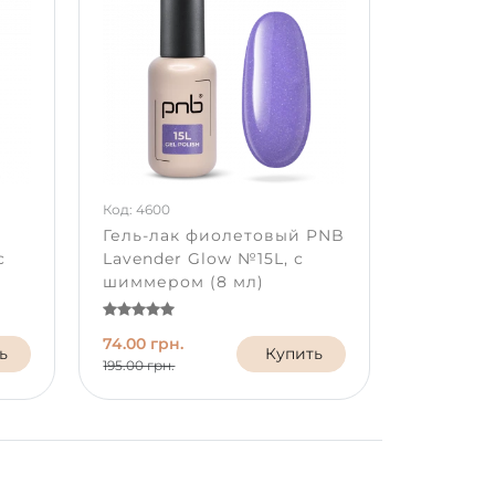
Код: 4600
Гель-лак фиолетовый PNB
с
Lavender Glow №15L, с
шиммером (8 мл)
74.00 грн.
ь
Купить
195.00 грн.