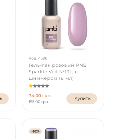
Код: 4598
Гель-лак розовый PNB
Sparkle Veil №13L, с
шиммером (8 мл)
74.00 грн.
ь
Купить
195.00 грн.
-62%