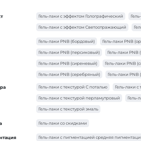
т
Гель-лаки с эффектом Голографический
Гель
Гель-лаки с эффектом Светоотражающий
Гел
Гель-лаки PNB (бордовый)
Гель-лаки PNB (о
Гель-лаки PNB (персиковый)
Гель-лаки PNB 
Гель-лаки PNB (сиреневый)
Гель-лаки PNB (
Гель-лаки PNB (серебряный)
Гель-лаки PNB 
Гель-лаки PNB (молочный)
Гель-лаки PNB (к
ура
Гель-лаки с текстурой С поталью
Гель-лаки 
Гель-лаки PNB (коралловый)
Гель-лаки PNB (
Гель-лаки с текстурой перламутровый
Гель-
Гель-лаки PNB (желтый)
Гель-лаки PNB (голу
Гель-лаки с текстурой эмаль
Гель-лаки PNB (бирюзовый)
Гель-лаки PNB (
а
Гель-лаки со скидками
нтация
Гель-лаки с пигментацией средняя пигментаци