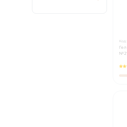
Код:
Гел
№27