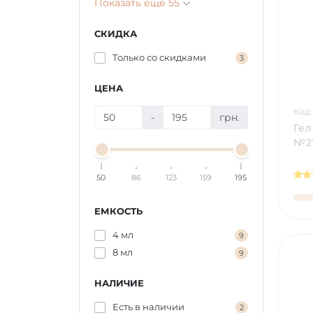
Показать еще 55
СКИДКА
Только со cкидками
3
ЦЕНА
Код:
-
грн.
Гел
№27
50
86
123
159
195
ЕМКОСТЬ
4 мл
9
8 мл
9
НАЛИЧИЕ
Есть в наличии
2