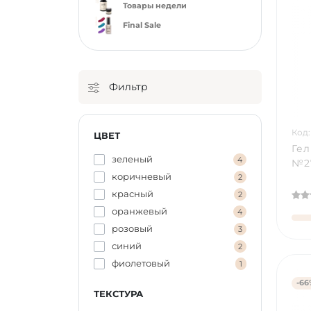
Товары недели
Final Sale
Фильтр
Код:
ЦВЕТ
Гел
зеленый
4
№27
коричневый
2
красный
2
оранжевый
4
розовый
3
синий
2
фиолетовый
1
-66
ТЕКСТУРА