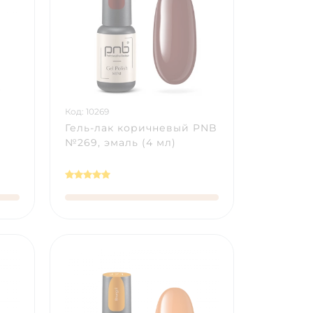
Код: 10269
Гель-лак коричневый PNB
№269, эмаль (4 мл)