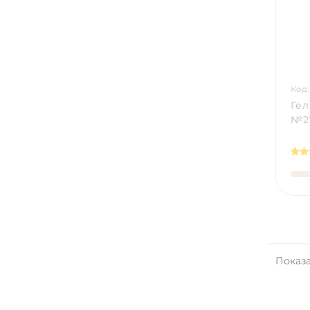
Код:
Гел
№27
Показа