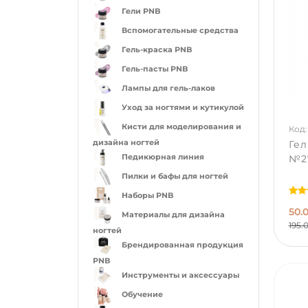
Гели PNB
Вспомогательные средства
Гель-краска PNB
Гель-пасты PNB
Лампы для гель-лаков
Уход за ногтями и кутикулой
Кисти для моделирования и
Код:
дизайна ногтей
Ге
Педикюрная линия
№27
Пилки и бафы для ногтей
Наборы PNB
50.
Материалы для дизайна
195.
ногтей
Брендированная продукция
PNB
Инструменты и аксессуары
Обучение