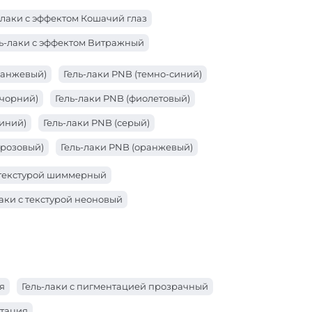
-лаки с эффектом Кошачий глаз
ь-лаки с эффектом Витражный
ранжевый)
Гель-лаки PNB (темно-синий)
(чорний)
Гель-лаки PNB (фиолетовый)
синий)
Гель-лаки PNB (серый)
(розовый)
Гель-лаки PNB (оранжевый)
расный)
Гель-лаки PNB (коричневый)
с текстурой шиммерный
золотой)
Гель-лаки PNB (зеленый)
лаки с текстурой неоновый
бой)
Гель-лаки PNB (бордо)
белый)
Гель-лаки PNB (бежевый)
я
Гель-лаки с пигментацией прозрачный
нтация