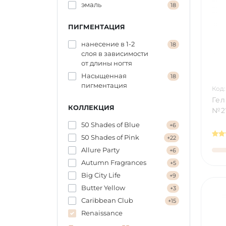
эмаль
18
ПИГМЕНТАЦИЯ
нанесение в 1-2
18
слоя в зависимости
от длины ногтя
Насыщенная
18
пигментация
Код:
Гел
КОЛЛЕКЦИЯ
№27
50 Shades of Blue
+6
50 Shades of Pink
+22
Allure Party
+6
Autumn Fragrances
+5
Big City Life
+9
Butter Yellow
+3
Caribbean Сlub
+15
Renaissance