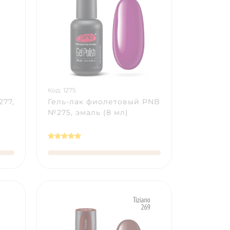
Код: 1275
277,
Гель-лак фиолетовый PNB
№275, эмаль (8 мл)