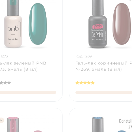
 1273
Код: 1269
ь-лак зеленый PNB
Гель-лак коричневый 
3, эмаль (8 мл)
№269, эмаль (8 мл)
%