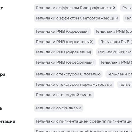
т
Гель-лаки с эффектом Голографический
Гель
Гель-лаки с эффектом Светоотражающий
Гел
Гель-лаки PNB (бордовый)
Гель-лаки PNB (о
Гель-лаки PNB (персиковый)
Гель-лаки PNB 
Гель-лаки PNB (сиреневый)
Гель-лаки PNB (
Гель-лаки PNB (серебряный)
Гель-лаки PNB 
Гель-лаки PNB (молочный)
Гель-лаки PNB (к
ура
Гель-лаки с текстурой С поталью
Гель-лаки 
Гель-лаки PNB (коралловый)
Гель-лаки PNB (
Гель-лаки с текстурой перламутровый
Гель-
Гель-лаки PNB (желтый)
Гель-лаки PNB (голу
Гель-лаки с текстурой эмаль
Гель-лаки PNB (бирюзовый)
Гель-лаки PNB (
а
Гель-лаки со скидками
нтация
Гель-лаки с пигментацией средняя пигментаци
Гель-лаки с пигментацией Насыщенная пигме