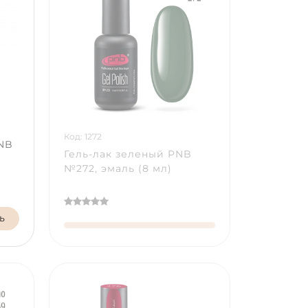
Код: 1272
PNB
Гель-лак зеленый PNB
№272, эмаль (8 мл)
ь