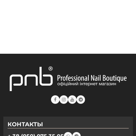
Гель-лаки PNB Urban Vibes
Гель-лаки PNB Tutti Frutti
Гель-лаки PNB Touched by an Angel
Гель-лаки PNB SWEET TOUCH
Гель-лаки PNB Sunset
Гель-лаки PNB Star Way
Гель-лаки PNB Spring Flowers
Гель-лаки PNB Spirit of Colors
Гель-лаки PNB SHALL WE DANCE
Гель-лаки PNB Romantic Voyage
Гель-лаки PNB Renaissance
Гель-лаки PNB REDs
Гель-лаки PNB Queen of holiday
Гель-лаки PNB Perfume Palette
Гель-лаки PNB Old Money
Гель-лаки PNB New Year
Гель-лаки PNB Neon Bomb
Гель-лаки PNB Nature Triumphs
Гель-лаки PNB Moulin rouge
Гель-лаки PNB Magic Treats
Гель-лаки PNB Luxurious and Exquisite
КОНТАКТЫ
Гель-лаки PNB Love is ...