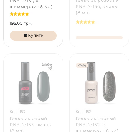
Гель-лак розовый
PNB №151, с
PNB №156, эмаль
шиммером (8 мл)
(8 мл)
195.00 грн.
Купить
-74%
Код: 1153
Код: 1152
Гель-лак серый
Гель-лак черный
PNB №153, эмаль
PNB №152, с
(8 мл)
шиммером (8 мл)