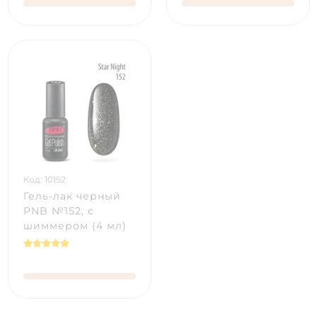
Код: 10152
Гель-лак черный
PNB №152, с
шиммером (4 мл)