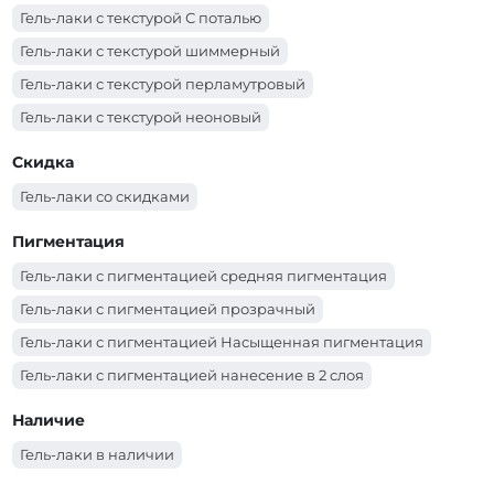
Гель-лаки PNB (серебряный)
Гель-лаки PNB (розовый)
Гель-лаки с текстурой С поталью
Гель-лаки PNB (оранжевый)
Гель-лаки PNB (молочный)
Гель-лаки с текстурой шиммерный
Гель-лаки PNB (красный)
Гель-лаки PNB (коричневый)
Гель-лаки с текстурой перламутровый
Гель-лаки PNB (коралловый)
Гель-лаки PNB (золотой)
Гель-лаки с текстурой неоновый
Гель-лаки PNB (зеленый)
Гель-лаки PNB (желтый)
Гель-лаки с текстурой эмаль
Скидка
Гель-лаки PNB (голубой)
Гель-лаки PNB (бордо)
Гель-лаки со скидками
Гель-лаки PNB (бирюзовый)
Гель-лаки PNB (белый)
Гель-лаки PNB (бежевый)
Пигментация
Гель-лаки с пигментацией средняя пигментация
Гель-лаки с пигментацией прозрачный
Гель-лаки с пигментацией Насыщенная пигментация
Гель-лаки с пигментацией нанесение в 2 слоя
Гель-лаки с пигментацией нанесение в 1-2 слоя в
Наличие
зависимости от длины ногтя
Гель-лаки в наличии