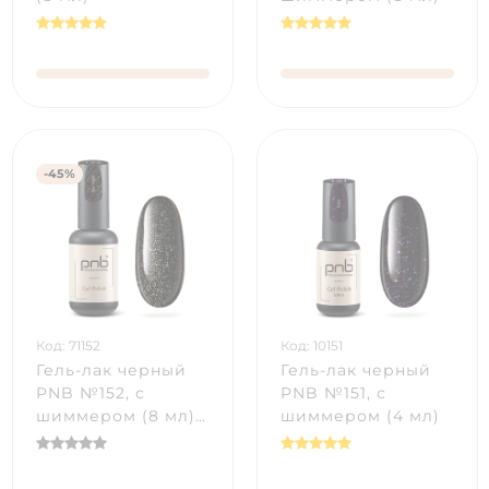
-45%
Код: 71152
Код: 10151
Гель-лак черный
Гель-лак черный
PNB №152, с
PNB №151, с
шиммером (8 мл),
шиммером (4 мл)
черный флакон