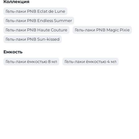
Коллекция
Гель-лаки PNB Eclat de Lune
Гель-лаки PNB Endless Summer
Гель-лаки PNB Haute Couture
Гель-лаки PNB Magic Pixie
Гель-лаки PNB Sun-kissed
Гель-лаки PNB Spring Awakening
Емкость
Гель-лаки PNB Несломленная
Гель-лаки ёмкостью 8 мл
Гель-лаки ёмкостью 4 мл
Гель-лаки PNB Coral Reef Mermaids
Гель-лаки PNB Autumn Fragrances
Гель-лаки PNB Allure Party
Гель-лаки PNB Ice Gem
Гель-лаки PNB City Harmony
Гель-лаки PNB Основная палитра
Гель-лаки PNB YES WE DANCE
Гель-лаки PNB Women Secrets
Гель-лаки PNB WEDDING DRESS