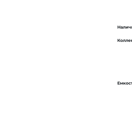
Налич
Колле
Емкос