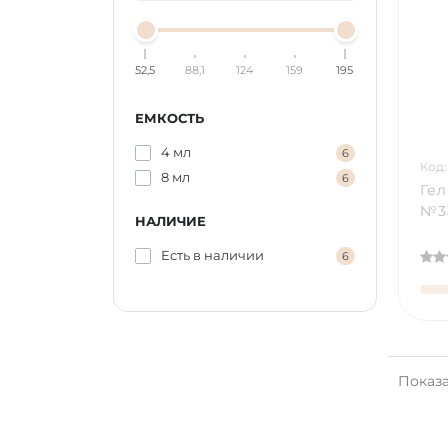
52,5
88,1
124
159
195
ЕМКОСТЬ
4 мл
6
Код:
8 мл
6
Гел
№33
НАЛИЧИЕ
Есть в наличии
6
Показан