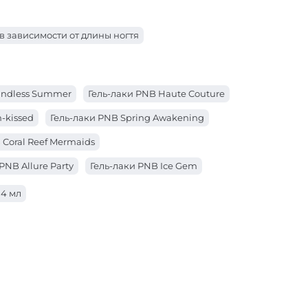
 в зависимости от длины ногтя
Endless Summer
Гель-лаки PNB Haute Couture
-kissed
Гель-лаки PNB Spring Awakening
 Coral Reef Mermaids
PNB Allure Party
Гель-лаки PNB Ice Gem
Основная палитра
 4 мл
B Women Secrets
NB Urban Vibes
Гель-лаки PNB Tutti Frutti
ки PNB SWEET TOUCH
Гель-лаки PNB Sunset
 Flowers
Гель-лаки PNB Spirit of Colors