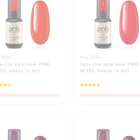
 10333
Код: 10334
ь-лак красный PNB
Гель-лак красный PNB
3, эмаль (4 мл)
№334, эмаль (4 мл)