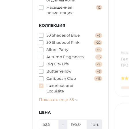
от длины ногтя
Насыщенная
12
пигментация
КОЛЛЕКЦИЯ
50 Shades of Blue
+6
50 Shades of Pink
+22
Allure Party
+6
Код:
Autumn Fragrances
+5
Гел
Big City Life
+9
№33
Butter Yellow
+3
Caribbean Сlub
+15
Luxurious and
Exquisite
Показать еще 55
ЦЕНА
-
грн.