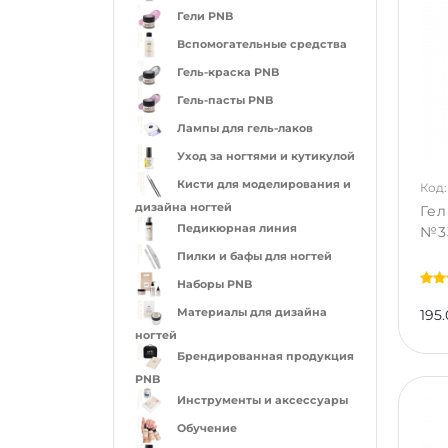
Гели PNB
Вспомогательные средства
Гель-краска PNB
Гель-пасты PNB
Лампы для гель-лаков
Уход за ногтями и кутикулой
Кисти для моделирования и
Код:
дизайна ногтей
Гел
Педикюрная линия
№33
Пилки и бафы для ногтей
Наборы PNB
Материалы для дизайна
195.
ногтей
Брендированная продукция
PNB
Инструменты и аксессуары
Обучение