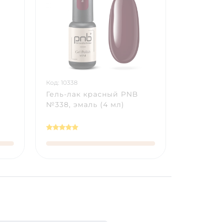
Код: 10338
Гель-лак красный PNB
№338, эмаль (4 мл)