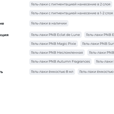
Гель-лаки с пигментацией нанесение в 2 слоя
Гель-лаки с пигментацией нанесение в 1-2 слоя
ие
Гель-лаки в наличии
кция
Гель-лаки PNB Eclat de Lune
Гель-лаки PNB 
Гель-лаки PNB Magic Pixie
Гель-лаки PNB Sun
Гель-лаки PNB Несломленная
Гель-лаки PNB
Гель-лаки PNB Autumn Fragrances
Гель-лаки 
Гель-лаки PNB City Harmony
Гель-лаки PNB 
ть
Гель-лаки ёмкостью 8 мл
Гель-лаки ёмкостью
Гель-лаки PNB YES WE DANCE
Гель-лаки PN
Гель-лаки PNB WEDDING DRESS
Гель-лаки P
Гель-лаки PNB Touched by an Angel
Гель-ла
Гель-лаки PNB Star Way
Гель-лаки PNB Spring