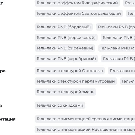
т
Гель-лаки с эффектом Голографический
Гель
Гель-лаки с эффектом Светоотражающий
Гел
Гель-лаки PNB (бордовый)
Гель-лаки PNB (о
Гель-лаки PNB (персиковый)
Гель-лаки PNB 
Гель-лаки PNB (сиреневый)
Гель-лаки PNB (
Гель-лаки PNB (серебряный)
Гель-лаки PNB 
Гель-лаки PNB (молочный)
Гель-лаки PNB (к
ура
Гель-лаки с текстурой С поталью
Гель-лаки 
Гель-лаки PNB (коралловый)
Гель-лаки PNB (
Гель-лаки с текстурой перламутровый
Гель-
Гель-лаки PNB (желтый)
Гель-лаки PNB (голу
Гель-лаки с текстурой эмаль
Гель-лаки PNB (бирюзовый)
Гель-лаки PNB (
а
Гель-лаки со скидками
нтация
Гель-лаки с пигментацией средняя пигментаци
Гель-лаки с пигментацией Насыщенная пигме