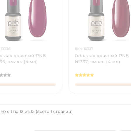
 10336
Код: 10337
ь-лак красный PNB
Гель-лак красный PNB
6, эмаль (4 мл)
№337, эмаль (4 мл)
о с 1 по 12 из 12 (всего 1 страниц)