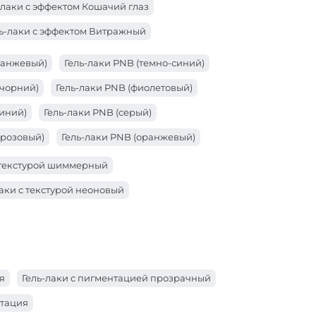
-лаки с эффектом Кошачий глаз
ь-лаки с эффектом Витражный
ранжевый)
Гель-лаки PNB (темно-синий)
(чорний)
Гель-лаки PNB (фиолетовый)
синий)
Гель-лаки PNB (серый)
(розовый)
Гель-лаки PNB (оранжевый)
расный)
Гель-лаки PNB (коричневый)
с текстурой шиммерный
золотой)
Гель-лаки PNB (зеленый)
лаки с текстурой неоновый
бой)
Гель-лаки PNB (бордо)
белый)
Гель-лаки PNB (бежевый)
я
Гель-лаки с пигментацией прозрачный
нтация