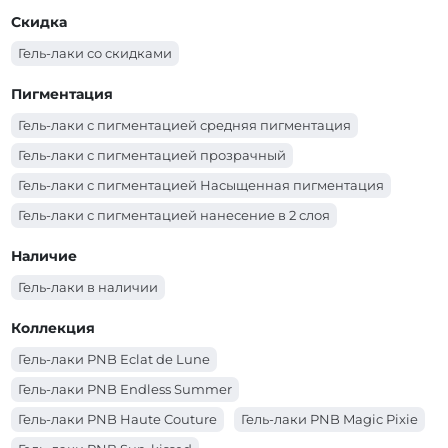
Гель-лаки с текстурой эмаль
Скидка
Гель-лаки PNB (голубой)
Гель-лаки PNB (бордо)
Гель-лаки со скидками
Гель-лаки PNB (бирюзовый)
Гель-лаки PNB (белый)
Гель-лаки PNB (бежевый)
Пигментация
Гель-лаки с пигментацией средняя пигментация
Гель-лаки с пигментацией прозрачный
Гель-лаки с пигментацией Насыщенная пигментация
Гель-лаки с пигментацией нанесение в 2 слоя
Гель-лаки с пигментацией нанесение в 1-2 слоя в
Наличие
зависимости от длины ногтя
Гель-лаки в наличии
Коллекция
Гель-лаки PNB Eclat de Lune
Гель-лаки PNB Endless Summer
Гель-лаки PNB Haute Couture
Гель-лаки PNB Magic Pixie