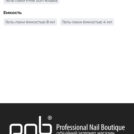
Гель-лаки PNB Sun-kissed
Гель-лаки PNB Spring Awakening
Емкость
Гель-лаки PNB Несломленная
Гель-лаки ёмкостью 8 мл
Гель-лаки ёмкостью 4 мл
Гель-лаки PNB Coral Reef Mermaids
Гель-лаки PNB Autumn Fragrances
Гель-лаки PNB Allure Party
Гель-лаки PNB Ice Gem
Гель-лаки PNB City Harmony
Гель-лаки PNB Основная палитра
Гель-лаки PNB YES WE DANCE
Гель-лаки PNB Women Secrets
Гель-лаки PNB WEDDING DRESS
Гель-лаки PNB Urban Vibes
Гель-лаки PNB Tutti Frutti
Гель-лаки PNB Touched by an Angel
Гель-лаки PNB SWEET TOUCH
Гель-лаки PNB Sunset
Гель-лаки PNB Star Way
Гель-лаки PNB Spring Flowers