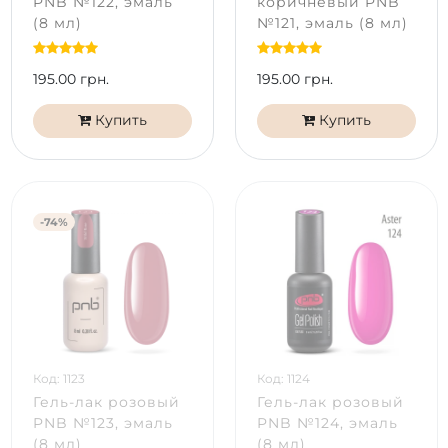
PNB №122, эмаль
коричневый PNB
(8 мл)
№121, эмаль (8 мл)
195.00 грн.
195.00 грн.
Купить
Купить
-74%
Код: 1123
Код: 1124
Гель-лак розовый
Гель-лак розовый
PNB №123, эмаль
PNB №124, эмаль
(8 мл)
(8 мл)