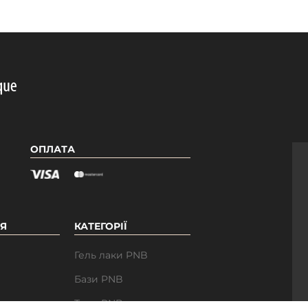
ОПЛАТА
Я
КАТЕГОРІЇ
Гель лаки PNB
Бази PNB
ри
Топи PNB