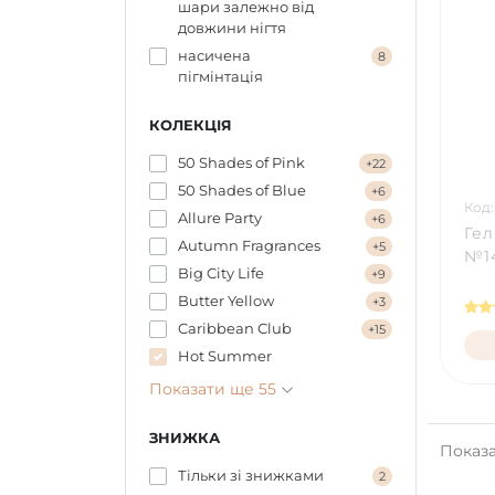
шари залежно від
довжини нігтя
насичена
8
пігмінтація
КОЛЕКЦІЯ
50 Shades of Pink
+22
50 Shades of Blue
+6
Код:
Allure Party
+6
Ге
Autumn Fragrances
+5
№14
Big City Life
+9
Butter Yellow
+3
Caribbean Сlub
+15
Hot Summer
Показати ще 55
ЗНИЖКА
Показан
Тільки зі знижками
2