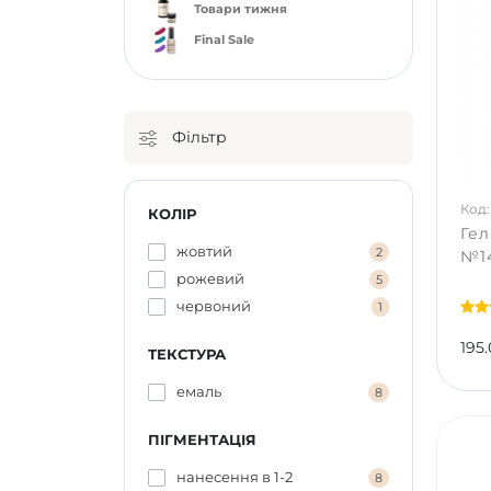
Товари тижня
Final Sale
Фільтр
Код:
КОЛІР
Гел
жовтий
2
№14
рожевий
5
червоний
1
195.
ТЕКСТУРА
емаль
8
ПІГМЕНТАЦІЯ
нанесення в 1-2
8