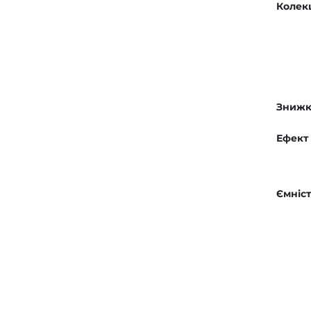
Колек
Знижк
Ефект
Ємніст