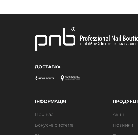
ДОСТАВКА
Реєструйся та отримай автоматичну
ІНФОРМАЦІЯ
ПРОДУКЦІ
знижку -15% на перше замовлення
Про нас
Акції
Закрити
Хочу знижку!
Бонусна система
Новинки
Відгуки
Бестселле