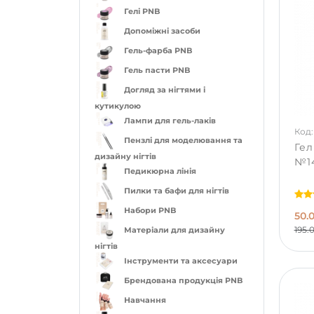
Гелі PNB
Допоміжні засоби
Гель-фарба PNB
Гель пасти PNB
Догляд за нігтями і
кутикулою
Лампи для гель-лаків
Код: 
Пензлі для моделювання та
Гел
дизайну нігтів
№14
Педикюрна лінія
Пилки та бафи для нігтів
Набори PNB
50.
195.
Матеріали для дизайну
нігтів
Інструменти та аксесуари
Брендована продукція PNB
Навчання