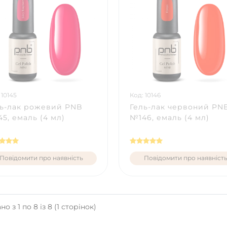
 10145
Код: 10146
ль-лак рожевий PNB
Гель-лак червоний PN
5, емаль (4 мл)
№146, емаль (4 мл)
Повідомити про наявність
Повідомити про наявніст
о з 1 по 8 із 8 (1 сторінок)