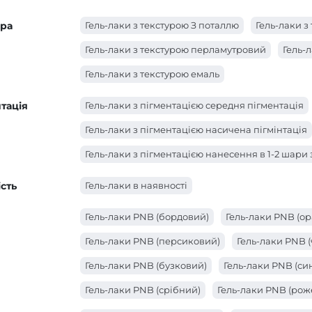
ура
Гель-лаки з текстурою З поталлю
Гель-лаки 
Гель-лаки з текстурою перламутровий
Гель-
Гель-лаки з текстурою емаль
тація
Гель-лаки з пігментацією середня пігментація
Гель-лаки з пігментацією насичена пігмінтація
Гель-лаки з пігментацією нанесення в 1-2 шари
сть
Гель-лаки в наявності
Гель-лаки PNB (бордовий)
Гель-лаки PNB (о
Гель-лаки PNB (персиковий)
Гель-лаки PNB 
Гель-лаки PNB (бузковий)
Гель-лаки PNB (син
Гель-лаки PNB (срібний)
Гель-лаки PNB (рож