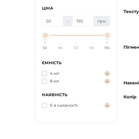
ЦІНА
Текст
-
грн.
Пігмен
50
86
123
159
195
ЄМНІСТЬ
4 мл
4
8 мл
4
Наявні
НАЯВНІСТЬ
Колір
Є в наявності
4