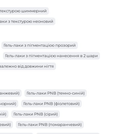
з текстурою шиммерний
лаки з текстурою неоновий
Гель-лаки з пігментацією прозорий
Гель-лаки з пігментацією нанесення в 2 шари
 залежно від довжини нігтя
ранжевий)
Гель-лаки PNB (темно-синій)
(чорний)
Гель-лаки PNB (фіолетовий)
ій)
Гель-лаки PNB (сірий)
евий)
Гель-лаки PNB (помаранчевий)