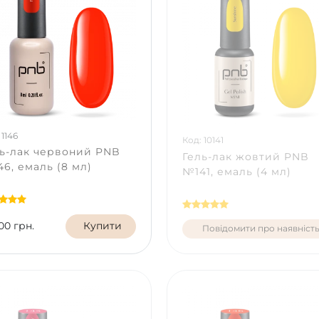
 1146
Код: 10141
ь-лак червоний PNB
Гель-лак жовтий PNB
6, емаль (8 мл)
№141, емаль (4 мл)
00 грн.
Купити
Повідомити про наявніст