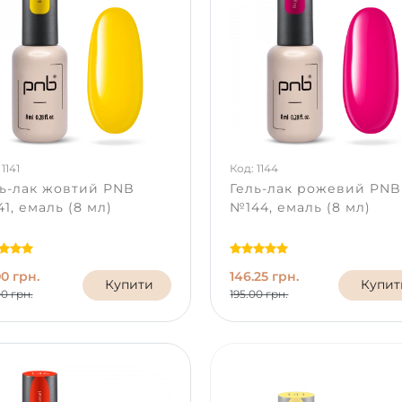
1141
Код: 1144
ь-лак жовтий PNB
Гель-лак рожевий PNB
1, емаль (8 мл)
№144, емаль (8 мл)
00 грн.
146.25 грн.
Купити
Купит
00 грн.
195.00 грн.