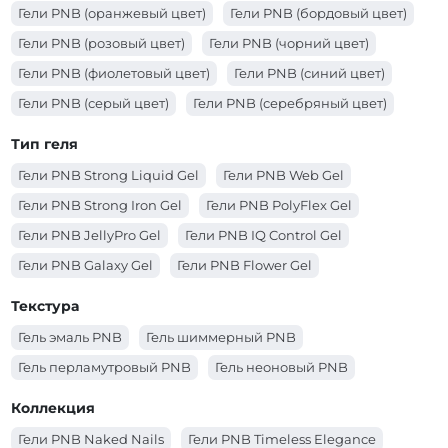
Гели PNB с эффектом с поталью
Гели PNB (оранжевый цвет)
Гели PNB (бордовый цвет)
Гели PNB с эффектом з сухоцветами
Гели PNB (розовый цвет)
Гели PNB (чорний цвет)
Гели PNB с эффектом витражный
Гели PNB (фиолетовый цвет)
Гели PNB (синий цвет)
Гели PNB (серый цвет)
Гели PNB (серебряный цвет)
Гели PNB (розовый цвет)
Гели PNB (прозрачный цвет)
Тип геля
Гели PNB (оранжевый цвет)
Гели PNB (молочный цвет)
Гели PNB Strong Liquid Gel
Гели PNB Web Gel
Гели PNB (красный цвет)
Гели PNB (коричневый цвет)
Гели PNB Strong Iron Gel
Гели PNB PolyFlex Gel
Гели PNB (коралловый цвет)
Гели PNB (золотой цвет)
Гели PNB JellyPro Gel
Гели PNB IQ Control Gel
Гели PNB (зеленый цвет)
Гели PNB (желтый цвет)
Гели PNB Galaxy Gel
Гели PNB Flower Gel
Гели PNB (голубой цвет)
Гели PNB (белый цвет)
Гели PNB Builder Gel
Гели PNB Acryflex Gel
Текстура
Гели PNB (бежевый цвет)
Гели PNB 4 in 1 BIAB Gel
Гель эмаль PNB
Гель шиммерный PNB
Гель перламутровый PNB
Гель неоновый PNB
Коллекция
Гели PNB Naked Nails
Гели PNB Timeless Elegance