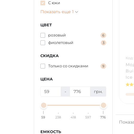
С юки
Показать еще 1
ЦВЕТ
розовый
6
фиолетовый
3
СКИДКА
Код:
Мо
Только со cкидками
9
Bui
Ice
ЦЕНА
-
грн.
59
238
418
597
776
Показа
ЕМКОСТЬ