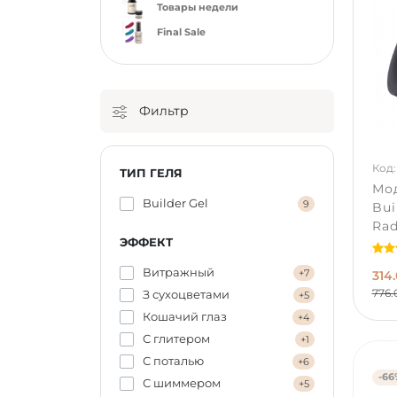
Товары недели
Final Sale
Фильтр
Код:
ТИП ГЕЛЯ
Мо
Builder Gel
9
Bui
Rad
ЭФФЕКТ
Витражный
+7
314.
776.
З сухоцветами
+5
Кошачий глаз
+4
С глитером
+1
С поталью
+6
-66
С шиммером
+5