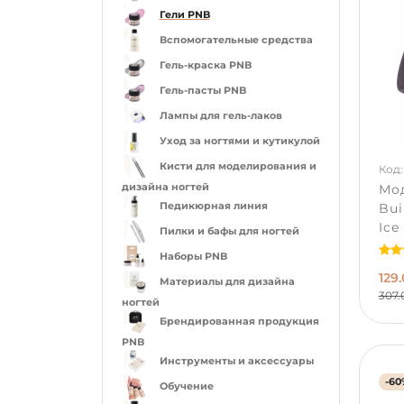
Гели PNB
Вспомогательные средства
Гель-краска PNB
Гель-пасты PNB
Лампы для гель-лаков
Уход за ногтями и кутикулой
Кисти для моделирования и
Код:
дизайна ногтей
Мо
Педикюрная линия
Bui
Ice
Пилки и бафы для ногтей
Наборы PNB
129.
Материалы для дизайна
307.
ногтей
Брендированная продукция
PNB
Инструменты и аксессуары
-60
Обучение