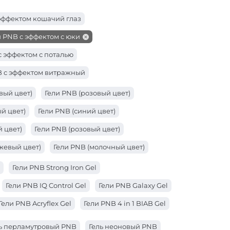
эффектом кошачий глаз
и PNB с эффектом с юки
с эффектом с поталью
B с эффектом витражный
вый цвет)
Гели PNB (розовый цвет)
й цвет)
Гели PNB (синий цвет)
 цвет)
Гели PNB (розовый цвет)
жевый цвет)
Гели PNB (молочный цвет)
ый цвет)
Гели PNB (коралловый цвет)
Гели PNB Strong Iron Gel
вет)
Гели PNB (желтый цвет)
Гели PNB IQ Control Gel
Гели PNB Galaxy Gel
т)
Гели PNB (бежевый цвет)
Гели PNB Acryflex Gel
Гели PNB 4 in 1 BIAB Gel
ь перламутровый PNB
Гель неоновый PNB