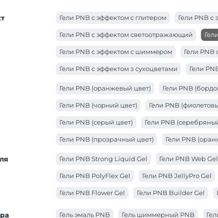
т
Гели PNB с эффектом с глитером
Гели PNB с 
Гели PNB с эффектом светоотражающий
Гел
Гели PNB с эффектом с шиммером
Гели PNB 
Гели PNB с эффектом з сухоцветами
Гели PN
Гели PNB (оранжевый цвет)
Гели PNB (бордо
Гели PNB (чорний цвет)
Гели PNB (фиолетовы
Гели PNB (серый цвет)
Гели PNB (серебряный
Гели PNB (прозрачный цвет)
Гели PNB (оран
Гели PNB (красный цвет)
Гели PNB (коричнев
ля
Гели PNB Strong Liquid Gel
Гели PNB Web Gel
Гели PNB (золотой цвет)
Гели PNB (зеленый ц
Гели PNB PolyFlex Gel
Гели PNB JellyPro Gel
Гели PNB (голубой цвет)
Гели PNB (белый цве
Гели PNB Flower Gel
Гели PNB Builder Gel
ура
Гель эмаль PNB
Гель шиммерный PNB
Гел