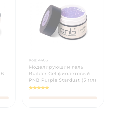
Код: 4406
Моделирующий гель
NB
Builder Gel фиолетовый
PNB Purple Stardust (5 мл)