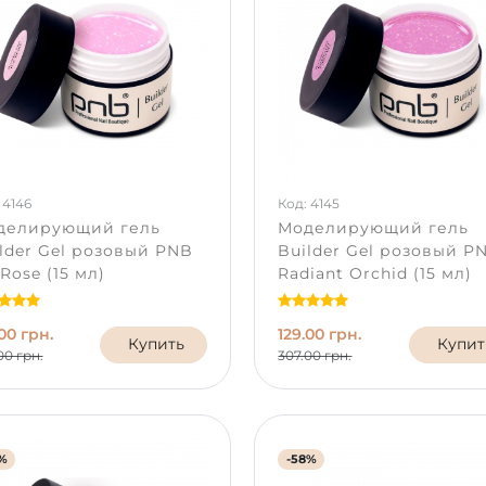
 4146
Код: 4145
делирующий гель
Моделирующий гель
lder Gel розовый PNB
Builder Gel розовый P
 Rose (15 мл)
Radiant Orchid (15 мл)
00 грн.
129.00 грн.
Купить
Купит
00 грн.
307.00 грн.
%
-58%