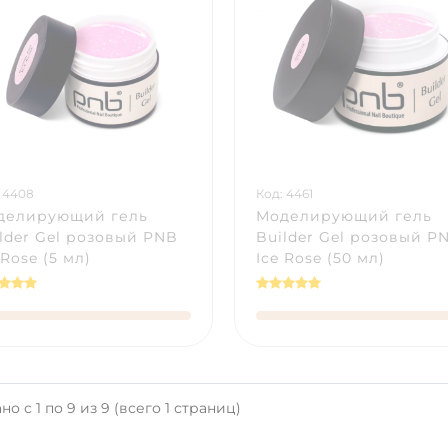
 4408
Код: 4461
делирующий гель
Моделирующий гель
lder Gel розовый PNB
Builder Gel розовый P
 Rose (5 мл)
Ice Rose (50 мл)
но с 1 по 9 из 9 (всего 1 страниц)