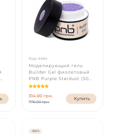
Код: 4464
Моделирующий гель
й
Builder Gel фиолетовый
PNB Purple Stardust (50
мл)
314.00 грн.
ь
Купить
776.00 грн.
-66%