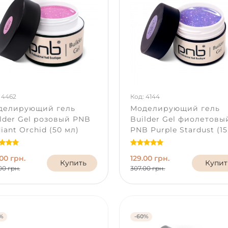
 4462
Код: 4144
делирующий гель
Моделирующий гель
lder Gel розовый PNB
Builder Gel фиолетовы
iant Orchid (50 мл)
PNB Purple Stardust (15
мл)
00 грн.
129.00 грн.
Купить
Купит
00 грн.
307.00 грн.
%
-60%