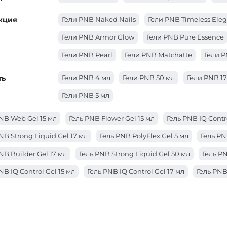
кция
Гели PNB Naked Nails
Гели PNB Timeless Ele
Гели PNB Armor Glow
Гели PNB Pure Essence
Гели PNB Pearl
Гели PNB Matchatte
Гели 
ть
Гели PNB 4 мл
Гели PNB 50 мл
Гели PNB 17
Гели PNB 5 мл
NB Web Gel 15 мл
Гель PNB Flower Gel 15 мл
Гель PNB IQ Contr
NB Strong Liquid Gel 17 мл
Гель PNB PolyFlex Gel 5 мл
Гель PN
NB Builder Gel 17 мл
Гель PNB Strong Liquid Gel 50 мл
Гель PN
NB IQ Control Gel 15 мл
Гель PNB IQ Control Gel 17 мл
Гель PNB
NB PolyFlex Gel 50 мл
Гель PNB IQ Control Gel 50 мл
Гель PNB 
NB 4 in 1 BIAB Gel 17 мл
Гель PNB JellyPro Gel 50 мл
Гель PNB S
NB JellyPro Gel 15 мл
Гель PNB JellyPro Gel 5 мл
Гель PNB Buil