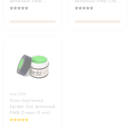
зеленый PNB
зеленый PNB Crazy
Matchatte Green (5
Sours (5 мл)
мл)
Код: 5109
Гель паутинка
Spider Gel зеленый
PNB Green (5 мл)