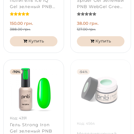
полигель Ice IQ
Spider Gel зеленый
Gel зеленый PNB
PNB WebGel Green
Molucella (15 мл)
(5 мл)
150.00 грн.
38.00 грн.
388.00 грн.
127.00 грн.
Купить
Купить
-70%
-54%
Код: 4391
Код: 4564
Гель Strong Iron
Gel зеленый PNB
Моделирующий