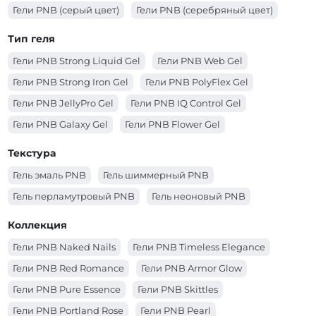
Гели PNB (серый цвет)
Гели PNB (серебряный цвет)
Гели PNB (розовый цвет)
Гели PNB (прозрачный цвет)
Тип геля
Гели PNB (оранжевый цвет)
Гели PNB (молочный цвет)
Гели PNB Strong Liquid Gel
Гели PNB Web Gel
Гели PNB (красный цвет)
Гели PNB (коричневый цвет)
Гели PNB Strong Iron Gel
Гели PNB PolyFlex Gel
Гели PNB (коралловый цвет)
Гели PNB (золотой цвет)
Гели PNB JellyPro Gel
Гели PNB IQ Control Gel
Гели PNB (зеленый цвет)
Гели PNB (желтый цвет)
Гели PNB Galaxy Gel
Гели PNB Flower Gel
Гели PNB (голубой цвет)
Гели PNB (белый цвет)
Гели PNB Builder Gel
Гели PNB Acryflex Gel
Текстура
Гели PNB (бежевый цвет)
Гели PNB 4 in 1 BIAB Gel
Гель эмаль PNB
Гель шиммерный PNB
Гель перламутровый PNB
Гель неоновый PNB
Коллекция
Гели PNB Naked Nails
Гели PNB Timeless Elegance
Гели PNB Red Romance
Гели PNB Armor Glow
Гели PNB Pure Essence
Гели PNB Skittles
Гели PNB Portland Rose
Гели PNB Pearl