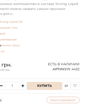
онным компонентам в составе Strong Liquid
смело можно назвать самым прочным
 для к...
trong Liquid Gel
ошачий глаз
вый
шиммерный
:
Armor Glow
7 мл
 грн.
ЕСТЬ В НАЛИЧИИ
АРТИКУЛ:
4432
.00 грн.
КУПИТЬ
Нашли дешевле?