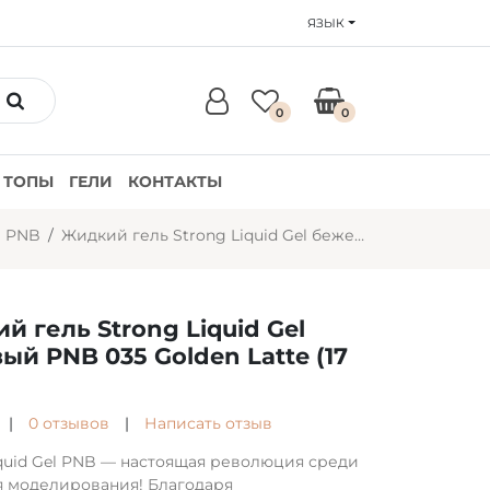
ЯЗЫК
0
0
ТОПЫ
ГЕЛИ
КОНТАКТЫ
и PNB
Жидкий гель Strong Liquid Gel бежевый PNB 035 Golden Latte (17 мл)
й гель Strong Liquid Gel
ый PNB 035 Golden Latte (17
|
0 отзывов
|
Написать отзыв
iquid Gel PNB — настоящая революция среди
я моделирования! Благодаря