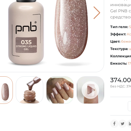
инноваци
Gel PNB 
средством
Тип геля:
S
Эффект:
К
Цвет:
беже
Текстура:
Коллекция
Емкость:
1
374.00
Без НДС: 374