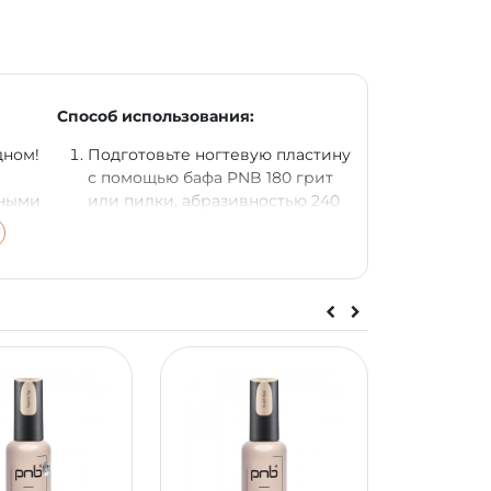
Способ использования:
дном!
Подготовьте ногтевую пластину
с помощью бафа PNB 180 грит
чными
или пилки, абразивностью 240
грит, удаляя глянец со всей
ся к
поверхности ногтя.
ям.
Нанесите вспомогательные
товки
жидкости: Nail Dehydrator и
Bond Control PNB на всю
пластину.
мо из
Нанесите очень тонкий слой
легко
базы UV/LED Universal Base
iquid
PNB/UV/LED Strong Liquid Gel
тся по
PNB, Clear. Полимеризуйте 60
сек. в LED лампе.
При необходимости установите