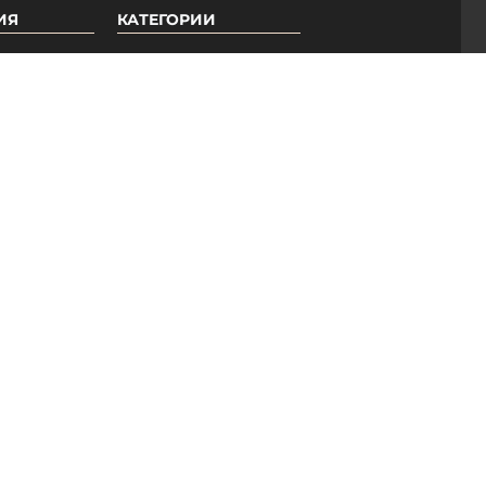
ИЯ
КАТЕГОРИИ
Гель-лаки PNB
Базы PNB
ры
Топы PNB
ые
Вспомогательные
средства
Педикюрная линия