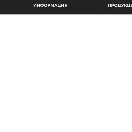
Закрыть
Хочу скидку!
ИНФОРМАЦИЯ
ПРОДУКЦ
О нас
Акции
Бонусная система
Новинки
Отзывы
Бестселле
Вакансии
Популярн
Гарантия
Доставка и оплата
Мелкооптовые продажи
Дропшиппинг
Каталог
Наши принципы
Публичная оферта
Условия согласия