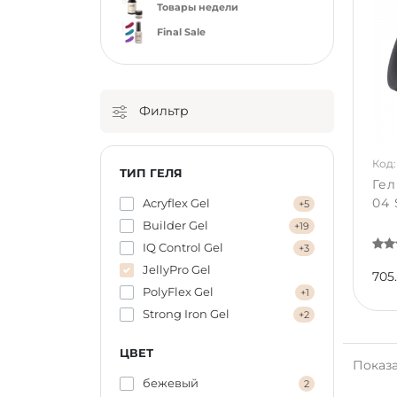
Товары недели
Final Sale
Фильтр
Код:
ТИП ГЕЛЯ
Ге
04 
Acryflex Gel
+5
Builder Gel
+19
IQ Control Gel
+3
JellyPro Gel
705
PolyFlex Gel
+1
Strong Iron Gel
+2
ЦВЕТ
Показа
бежевый
2