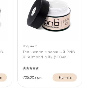
Код: 4473
NB
Гель желе молочный PNB
01 Almond Milk (50 мл)
ь
705.00 грн.
Купить