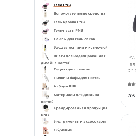
Гели PNB
Вспомогательные средства
Гель-краска PNB
Гель-пасты PNB
Лампы для гель-лаков
Уход за ногтями и кутикулой
Кисти для моделирования и
Код:
дизайна ногтей
Ге
Педикюрная линия
02 
Пилки и бафы для ногтей
Наборы PNB
Материалы для дизайна
705
ногтей
Брендированная продукция
PNB
Инструменты и аксессуары
Обучение