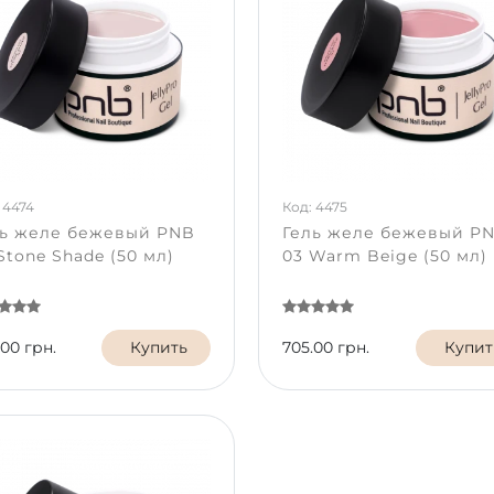
 4474
Код: 4475
ль желе бежевый PNB
Гель желе бежевый P
Stone Shade (50 мл)
03 Warm Beige (50 мл)
.00 грн.
Купить
705.00 грн.
Купит