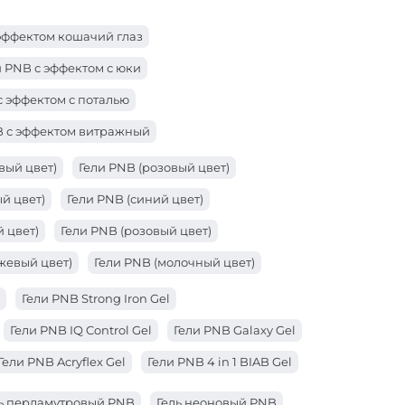
эффектом кошачий глаз
и PNB с эффектом с юки
с эффектом с поталью
B с эффектом витражный
вый цвет)
Гели PNB (розовый цвет)
й цвет)
Гели PNB (синий цвет)
 цвет)
Гели PNB (розовый цвет)
жевый цвет)
Гели PNB (молочный цвет)
ый цвет)
Гели PNB (коралловый цвет)
Гели PNB Strong Iron Gel
вет)
Гели PNB (желтый цвет)
Гели PNB IQ Control Gel
Гели PNB Galaxy Gel
т)
Гели PNB (бежевый цвет)
Гели PNB Acryflex Gel
Гели PNB 4 in 1 BIAB Gel
ь перламутровый PNB
Гель неоновый PNB