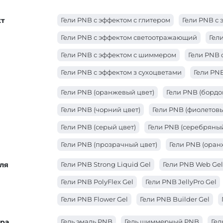
т
Гели PNB с эффектом с глитером
Гели PNB с 
Гели PNB с эффектом светоотражающий
Гел
Гели PNB с эффектом с шиммером
Гели PNB 
Гели PNB с эффектом з сухоцветами
Гели PN
Гели PNB (оранжевый цвет)
Гели PNB (бордо
Гели PNB (чорний цвет)
Гели PNB (фиолетовы
Гели PNB (серый цвет)
Гели PNB (серебряный
Гели PNB (прозрачный цвет)
Гели PNB (оран
Гели PNB (красный цвет)
Гели PNB (коричнев
ля
Гели PNB Strong Liquid Gel
Гели PNB Web Gel
Гели PNB (золотой цвет)
Гели PNB (зеленый ц
Гели PNB PolyFlex Gel
Гели PNB JellyPro Gel
Гели PNB (голубой цвет)
Гели PNB (белый цве
Гели PNB Flower Gel
Гели PNB Builder Gel
ура
Гель эмаль PNB
Гель шиммерный PNB
Гел