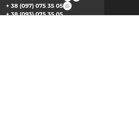
+ 38 (097) 075 35 05
+ 38 (093) 075 35 05
Режим работы:
Пн-Пт: 09:00–18:00
Сб, Вс: выходной
Email:
info@pnb-shop.com.ua
По вопросам сотрудничества:
+380975101320