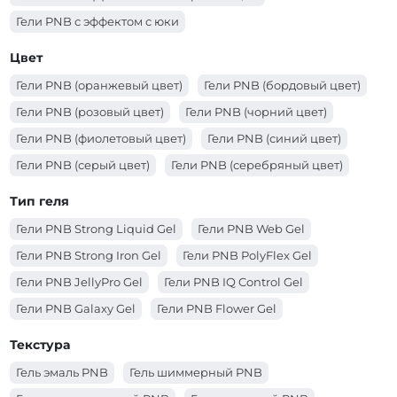
Гели PNB с эффектом с юки
Гели PNB с эффектом с шиммером
Цвет
Гели PNB с эффектом с поталью
Гели PNB (оранжевый цвет)
Гели PNB (бордовый цвет)
Гели PNB с эффектом з сухоцветами
Гели PNB (розовый цвет)
Гели PNB (чорний цвет)
Гели PNB с эффектом витражный
Гели PNB (фиолетовый цвет)
Гели PNB (синий цвет)
Гели PNB (серый цвет)
Гели PNB (серебряный цвет)
Гели PNB (розовый цвет)
Гели PNB (прозрачный цвет)
Тип геля
Гели PNB (оранжевый цвет)
Гели PNB (молочный цвет)
Гели PNB Strong Liquid Gel
Гели PNB Web Gel
Гели PNB (красный цвет)
Гели PNB (коричневый цвет)
Гели PNB Strong Iron Gel
Гели PNB PolyFlex Gel
Гели PNB (коралловый цвет)
Гели PNB (золотой цвет)
Гели PNB JellyPro Gel
Гели PNB IQ Control Gel
Гели PNB (зеленый цвет)
Гели PNB (желтый цвет)
Гели PNB Galaxy Gel
Гели PNB Flower Gel
Гели PNB (голубой цвет)
Гели PNB (белый цвет)
Гели PNB Builder Gel
Гели PNB Acryflex Gel
Текстура
Гели PNB (бежевый цвет)
Гели PNB 4 in 1 BIAB Gel
Гель эмаль PNB
Гель шиммерный PNB