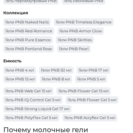
Гель перламутровый PNB
Гель неоновый PNB
Коллекция
Гели PNB Naked Nails
Гели PNB Timeless Elegance
Гели PNB Red Romance
Гели PNB Armor Glow
Гели PNB Pure Essence
Гели PNB Skittles
Гели PNB Portland Rose
Гели PNB Pearl
Гели PNB Matchatte
Гели PNB Cosmo
Емкость
Гели PNB 4 мл
Гели PNB 50 мл
Гели PNB 17 мл
Гели PNB 15 мл
Гели PNB 8 мл
Гели PNB 5 мл
Гель PNB Web Gel 15 мл
Гель PNB Flower Gel 15 мл
Гель PNB IQ Control Gel 5 мл
Гель PNB Flower Gel 5 мл
Гель PNB Strong Liquid Gel 17 мл
Гель PNB PolyFlex Gel 5 мл
Гель PNB Acryflex Gel 5 мл
Гель PNB Acryflex Gel 15 мл
Гель PNB Builder Gel 17 мл
Почему молочные гели