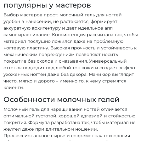
Гель PNB Strong Liquid Gel 50 мл
популярны у мастеров
Гель PNB Strong Liquid Gel 8 мл
Выбор мастеров прост: молочный гель для ногтей
удобен в нанесении, не растекается, формирует
Гель PNB IQ Control Gel 15 мл
Гель PNB IQ Control Gel 17 мл
аккуратную архитектуру и дает идеальное апп
Гель PNB Web Gel 5 мл
Гель PNB Galaxy Gel 5 мл
самовыравнивание. Консистенция рассчитана так, чтобы
Гель PNB PolyFlex Gel 50 мл
Гель PNB IQ Control Gel 50 мл
материал послушно ложился даже на проблемную
ногтевую пластину. Высокая прочность и устойчивость к
Гель PNB Acryflex Gel 50 мл
Гель PNB 4 in 1 BIAB Gel 17 мл
механическим повреждениям позволяют носить
Гель PNB JellyPro Gel 50 мл
Гель PNB Strong Iron Gel 50 мл
покрытие без сколов и смазывания. Универсальный
оттенок подходит под любой тон кожи и создает эффект
Гель PNB JellyPro Gel 15 мл
Гель PNB JellyPro Gel 5 мл
ухоженных ногтей даже без декора. Маникюр выглядит
Гель PNB Builder Gel 50 мл
Гель PNB Builder Gel 15 мл
чисто, мягко и дорого – именно то, к чему стремятся
клиенты.
Гель PNB Strong Iron Gel 8 мл
Гель PNB Builder Gel 5 мл
Гель PNB Strong Iron Gel 17 мл
Особенности молочных гелей
Молочный гель для наращивания ногтей отличается
оптимальной густотой, хорошей адгезией и стойкостью
покрытия. Формула разработана так, чтобы материал не
желтел даже при длительном ношении.
Профессиональное сырье и современная технология