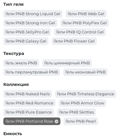
Гели PNB (розовый цвет)
Гели PNB (прозрачный цвет)
Тип геля
Гели PNB (оранжевый цвет)
Гели PNB (молочный цвет)
Гели PNB Strong Liquid Gel
Гели PNB Web Gel
Гели PNB (красный цвет)
Гели PNB (коричневый цвет)
Гели PNB Strong Iron Gel
Гели PNB PolyFlex Gel
Гели PNB (коралловый цвет)
Гели PNB (золотой цвет)
Гели PNB JellyPro Gel
Гели PNB IQ Control Gel
Гели PNB (зеленый цвет)
Гели PNB (желтый цвет)
Гели PNB Galaxy Gel
Гели PNB Flower Gel
Гели PNB (голубой цвет)
Гели PNB (белый цвет)
Гели PNB Builder Gel
Гели PNB Acryflex Gel
Текстура
Гели PNB (бежевый цвет)
Гели PNB 4 in 1 BIAB Gel
Гель эмаль PNB
Гель шиммерный PNB
Гель перламутровый PNB
Гель неоновый PNB
Коллекция
Гели PNB Naked Nails
Гели PNB Timeless Elegance
Гели PNB Red Romance
Гели PNB Armor Glow
Гели PNB Pure Essence
Гели PNB Skittles
Гели PNB Portland Rose
Гели PNB Pearl
Гели PNB Matchatte
Гели PNB Cosmo
Емкость