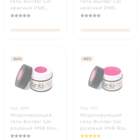
гель Builder Gel
гель Builder Gel
красный PNB
красный PNB
Heart of Portland
Heart of Portland (5
(15 мл)
мл)
-54%
-63%
Код: 4568
Код: 4571
Моделирующий
Моделирующий
гель Builder Gel
гель Builder Gel
розовый PNB Rose
розовый PNB Rose
de Resht (15 мл)
de Resht (5 мл)