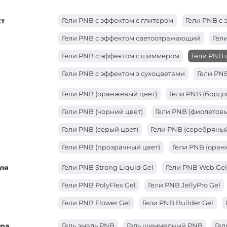
т
Гели PNB с эффектом с глитером
Гели PNB с 
Гели PNB с эффектом светоотражающий
Гел
Гели PNB с эффектом с шиммером
Гели PNB 
Гели PNB с эффектом з сухоцветами
Гели PN
Гели PNB (оранжевый цвет)
Гели PNB (бордо
Гели PNB (чорний цвет)
Гели PNB (фиолетовы
Гели PNB (серый цвет)
Гели PNB (серебряный
Гели PNB (прозрачный цвет)
Гели PNB (оран
Гели PNB (красный цвет)
Гели PNB (коричнев
ля
Гели PNB Strong Liquid Gel
Гели PNB Web Gel
Гели PNB (золотой цвет)
Гели PNB (зеленый ц
Гели PNB PolyFlex Gel
Гели PNB JellyPro Gel
Гели PNB (голубой цвет)
Гели PNB (белый цве
Гели PNB Flower Gel
Гели PNB Builder Gel
ура
Гель эмаль PNB
Гель шиммерный PNB
Гел