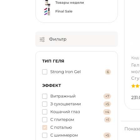
Товары недели
Final Sale
Фильтр
Код:
ТИП ГЕЛЯ
Гел
мо
Strong Iron Gel
6
Cry
ЭФФЕКТ
Витражный
+7
231.
З сухоцветами
+5
Кошачий глаз
+4
С глитером
+1
С поталью
Показа
С шиммером
+5