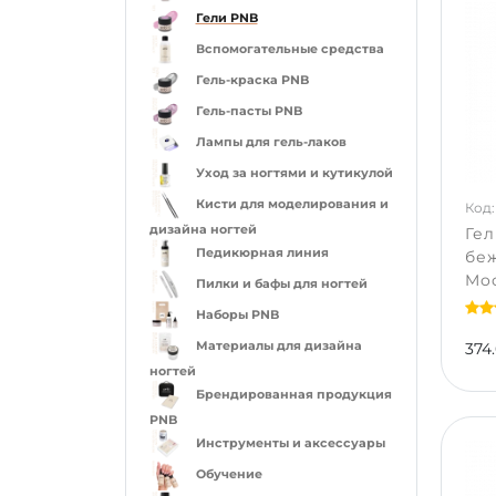
Гели PNB
Вспомогательные средства
Гель-краска PNB
Гель-пасты PNB
Лампы для гель-лаков
Уход за ногтями и кутикулой
Кисти для моделирования и
Код:
дизайна ногтей
Гел
Педикюрная линия
бе
Moo
Пилки и бафы для ногтей
Наборы PNB
Материалы для дизайна
374.
ногтей
Брендированная продукция
PNB
Инструменты и аксессуары
Обучение