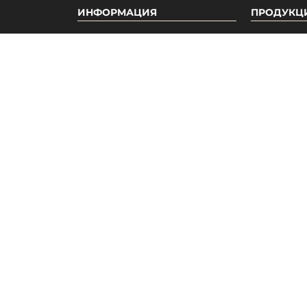
Закрыть
Хочу скидку!
ИНФОРМАЦИЯ
ПРОДУКЦ
О нас
Акции
Бонусная система
Новинки
Отзывы
Бестселле
Вакансии
Популярн
Гарантия
Доставка и оплата
Мелкооптовые продажи
Дропшиппинг
Каталог
Наши принципы
Публичная оферта
Условия согласия