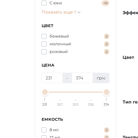
С юки
+9
Показать еще 1
Эффек
ЦВЕТ
бежевый
2
молочный
2
розовый
2
Цвет
ЦЕНА
-
грн.
Тип ге
231
267
303
338
374
ЕМКОСТЬ
8 мл
3
Текст
17 мл
3