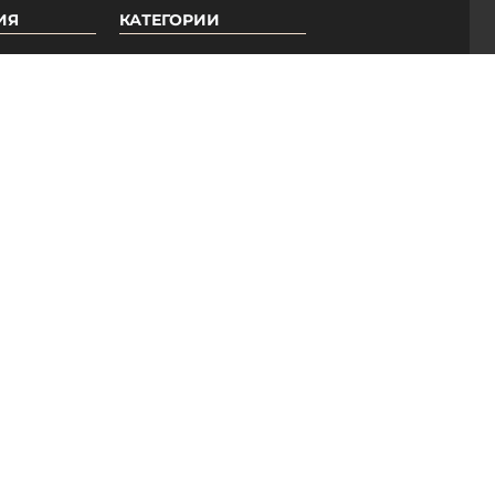
ИЯ
КАТЕГОРИИ
Гель-лаки PNB
Базы PNB
ры
Топы PNB
ые
Вспомогательные
средства
Педикюрная линия