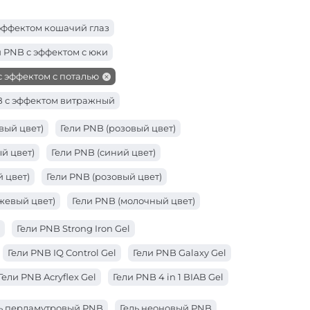
эффектом кошачий глаз
и PNB с эффектом с юки
с эффектом с поталью
B с эффектом витражный
вый цвет)
Гели PNB (розовый цвет)
й цвет)
Гели PNB (синий цвет)
 цвет)
Гели PNB (розовый цвет)
жевый цвет)
Гели PNB (молочный цвет)
ый цвет)
Гели PNB (коралловый цвет)
Гели PNB Strong Iron Gel
вет)
Гели PNB (желтый цвет)
Гели PNB IQ Control Gel
Гели PNB Galaxy Gel
т)
Гели PNB (бежевый цвет)
Гели PNB Acryflex Gel
Гели PNB 4 in 1 BIAB Gel
ь перламутровый PNB
Гель неоновый PNB