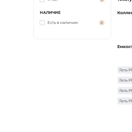
НАЛИЧИЕ
Колле
Есть в наличии
6
Емкос
Гель P
Гель P
Гель P
Гель P
Гель P
Гель P
Гель P