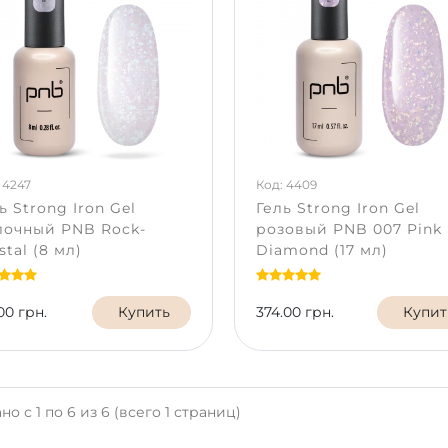
 4247
Код: 4409
ь Strong Iron Gel
Гель Strong Iron Gel
лочный PNB Rock-
розовый PNB 007 Pink
stal (8 мл)
Diamond (17 мл)
00 грн.
Купить
374.00 грн.
Купит
но с 1 по 6 из 6 (всего 1 страниц)