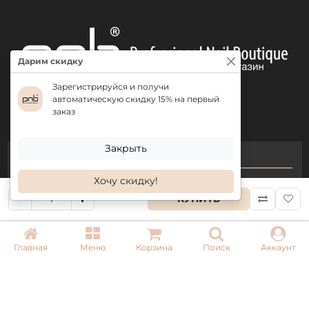
Проведите опил и обязательно выпилите
натуральный ноготь.
Нанесите топ PNB.
Дарим скидку
Зарегистрируйся и получи
автоматическую скидку 15% на первый
заказ
Закрыть
КОНТАКТЫ
Хочу скидку!
+ 38 (050) 075 35 05
КУПИТЬ
+ 38 (097) 075 35 05
+ 38 (093) 075 35 05
Главная
Меню
Корзина
Поиск
Аккаунт
Режим работы:
Пн-Пт: 09:00–18:00
Сб, Вс: выходной