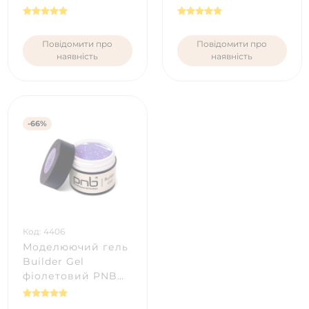
Rose (5 мл)
Rose (50 мл)
Повідомити про
Повідомити про
наявність
наявність
-66%
Код: 4406
Моделюючий гель
Builder Gel
фіолетовий PNB
Purple Stardust (5
мл)