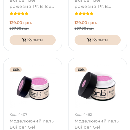
Builder Gel
Builder Gel
рожевий PNB Ice
рожевий PNB
Rose (15 мл)
Radiant Orchid (15
мл)
129.00 грн.
129.00 грн.
307.00 грн.
307.00 грн.
Купити
Купити
-66%
-60%
Код: 4407
Код: 4462
Моделюючий гель
Моделюючий гель
Builder Gel
Builder Gel