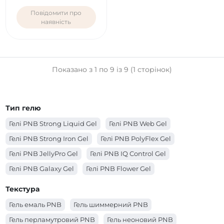
Повідомити про
наявність
Показано з 1 по 9 із 9 (1 сторінок)
Тип гелю
Гелі PNB Strong Liquid Gel
Гелі PNB Web Gel
Гелі PNB Strong Iron Gel
Гелі PNB PolyFlex Gel
Гелі PNB JellyPro Gel
Гелі PNB IQ Control Gel
Гелі PNB Galaxy Gel
Гелі PNB Flower Gel
Гелі PNB Builder Gel
Гелі PNB Acryflex Gel
Текстура
Гелі PNB 4 in 1 BIAB Gel
Гель емаль PNB
Гель шиммерний PNB
Гель перламутровий PNB
Гель неоновий PNB