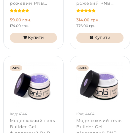
рожевий PNB
рожевий PNB
Radiant Orchid (5
Radiant Orchid (50
мл)
мл)
59.00 грн.
314.00 грн.
174.00 грн.
776.00 грн.
Купити
Купити
-58%
-60%
Код: 4144
Код: 4464
Моделюючий гель
Моделюючий гель
Builder Gel
Builder Gel