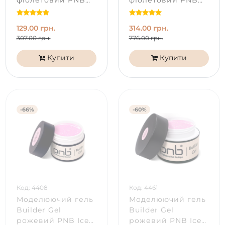
фіолетовий PNB
фіолетовий PNB
Purple Stardust (15
Purple Stardust (50
мл)
мл)
129.00 грн.
314.00 грн.
307.00 грн.
776.00 грн.
Купити
Купити
-66%
-60%
Код: 4408
Код: 4461
Моделюючий гель
Моделюючий гель
Builder Gel
Builder Gel
рожевий PNB Ice
рожевий PNB Ice