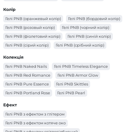
Колір
Гелі PNB (оранжевый колір)
Гелі PNB (бордовий колір)
Гелі PNB (розовый колір)
Гелі PNB (чорний колір)
Гелі PNB (фіолетовий колір)
Гелі PNB (синій колір)
Гелі PNB (сірий колір)
Гелі PNB (срібний колір)
Гелі PNB (рожевий колір)
Гелі PNB (прозорий колір)
Колекція
Гелі PNB (помаранчевий колір)
Гелі PNB Naked Nails
Гелі PNB Timeless Elegance
Гелі PNB (молочний колір)
Гелі PNB (червоний колір)
Гелі PNB Red Romance
Гелі PNB Armor Glow
Гелі PNB (коричневий колір)
Гелі PNB (кораловий колір)
Гелі PNB Pure Essence
Гелі PNB Skittles
Гелі PNB (золотий колір)
Гелі PNB (зелений колір)
Гелі PNB Portland Rose
Гелі PNB Pearl
Гелі PNB (жовтий колір)
Гелі PNB (блакитний колір)
Гелі PNB Matchatte
Гелі PNB Cosmo
Ефект
Гелі PNB (білий колір)
Гелі PNB (бежевий колір)
Гелі PNB з ефектом з глітером
Гелі PNB з ефектом котяче око
Гелі PNB з ефектом світловідбивний