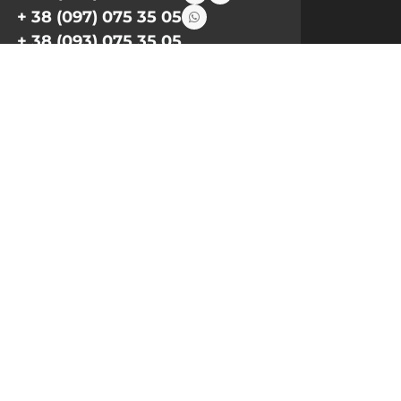
+ 38 (097) 075 35 05
+ 38 (093) 075 35 05
Режим роботи:
Пн-Пт: 09:00–18:00
Сб, Нд: вихідний
Email:
info@pnb-shop.com.ua
З питань співпраці:
+380975101320