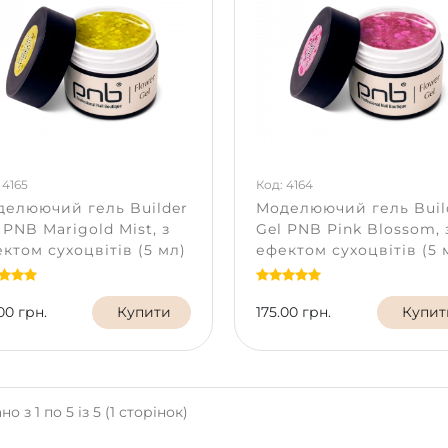
 4165
Код: 4164
елюючий гель Builder
Моделюючий гель Buil
 PNB Marigold Mist, з
Gel PNB Pink Blossom, 
ктом сухоцвітів (5 мл)
ефектом сухоцвітів (5 
00 грн.
Купити
175.00 грн.
Купит
о з 1 по 5 із 5 (1 сторінок)