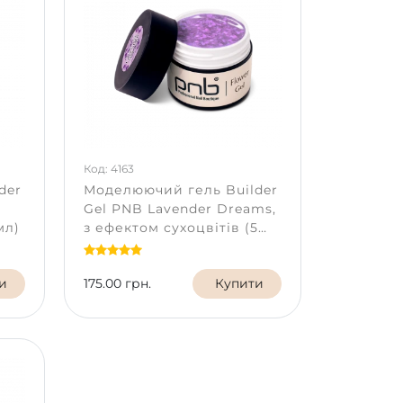
Код: 4163
der
Моделюючий гель Builder
Gel PNB Lavender Dreams,
мл)
з ефектом сухоцвітів (5
мл)
и
175.00 грн.
Купити