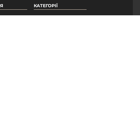
Я
КАТЕГОРІЇ
Гель лаки PNB
Бази PNB
ри
Топи PNB
Допоміжні засоби
Педикюрна лінія