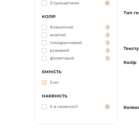
З сухоцвітами
5
Тип г
КОЛІР
блакитний
1
жовтий
1
помаранчевий
1
Текст
рожевий
1
фіолетовий
1
Колір
ЄМНІСТЬ
5 мл
НАЯВНІСТЬ
Є в наявності
5
Колек