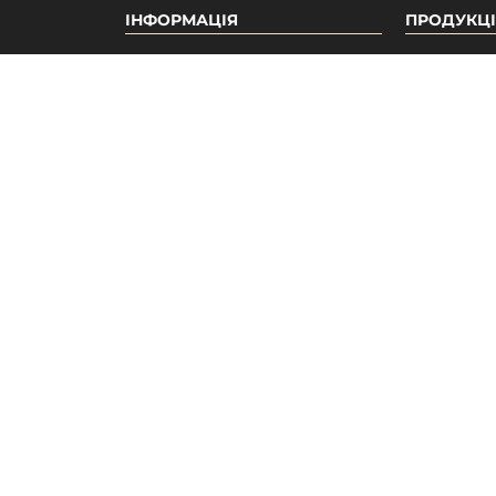
ІНФОРМАЦІЯ
ПРОДУКЦІ
Про нас
Акції
Бонусна система
Новинки
Відгуки
Бестселле
Вакансії
Популярні
Гарантія
Доставка та оплата
Дрібні гуртові продажі
Дропшипінг
Каталог
Наші принципи
Публічна оферта
Умови згоди