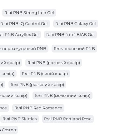
Гелі PNB Strong Iron Gel
Гелі PNB IQ Control Gel
Гелі PNB Galaxy Gel
лі PNB Acryflex Gel
Гелі PNB 4 in 1 BIAB Gel
ь перламутровий PNB
Гель неоновий PNB
ий колір)
Гелі PNB (розовый колір)
 колір)
Гелі PNB (синій колір)
р)
Гелі PNB (рожевий колір)
чевий колір)
Гелі PNB (молочний колір)
вий колір)
Гелі PNB (кораловий колір)
ance
Гелі PNB Red Romance
олір)
Гелі PNB (жовтий колір)
Гелі PNB Skittles
Гелі PNB Portland Rose
олір)
Гелі PNB (бежевий колір)
B Cosmo