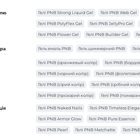
елю
Гелі PNB Strong Liquid Gel
Гелі PNB Web Gel
Гелі PNB PolyFlex Gel
Гелі PNB JellyPro Gel
Гелі PNB Flower Gel
Гелі PNB Builder Gel
Ге
ура
Гель емаль PNB
Гель шиммерний PNB
Гел
Гелі PNB (оранжевый колір)
Гелі PNB (бордов
Гелі PNB (чорний колір)
Гелі PNB (фіолетовий
Гелі PNB (сірий колір)
Гелі PNB (срібний колі
Гелі PNB (прозорий колір)
Гелі PNB (помаран
Гелі PNB (червоний колір)
Гелі PNB (коричне
ція
Гелі PNB Naked Nails
Гелі PNB Timeless Eleg
Гелі PNB (золотий колір)
Гелі PNB (зелений к
Гелі PNB Armor Glow
Гелі PNB Pure Essence
Гелі PNB (блакитний колір)
Гелі PNB (білий к
Гелі PNB Pearl
Гелі PNB Matchatte
Гелі PN