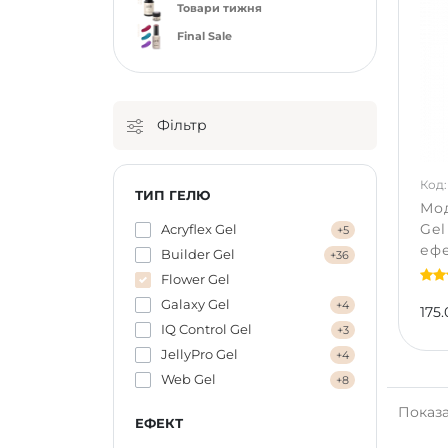
Товари тижня
Final Sale
Фільтр
Код:
ТИП ГЕЛЮ
Мод
Gel
Acryflex Gel
+5
ефе
Builder Gel
+36
Flower Gel
Galaxy Gel
+4
175.
IQ Control Gel
+3
JellyPro Gel
+4
Web Gel
+8
Показан
ЕФЕКТ