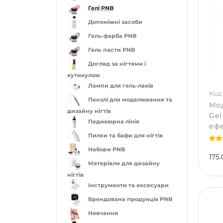
Гелі PNB
Допоміжні засоби
Гель-фарба PNB
Гель пасти PNB
Догляд за нігтями і
кутикулою
Лампи для гель-лаків
Код:
Пензлі для моделювання та
Мод
дизайну нігтів
Gel
Педикюрна лінія
ефе
Пилки та бафи для нігтів
Набори PNB
175.
Матеріали для дизайну
нігтів
Інструменти та аксесуари
Брендована продукція PNB
Навчання