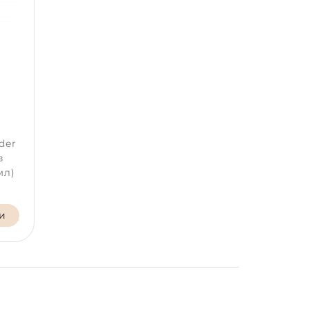
der
з
мл)
и