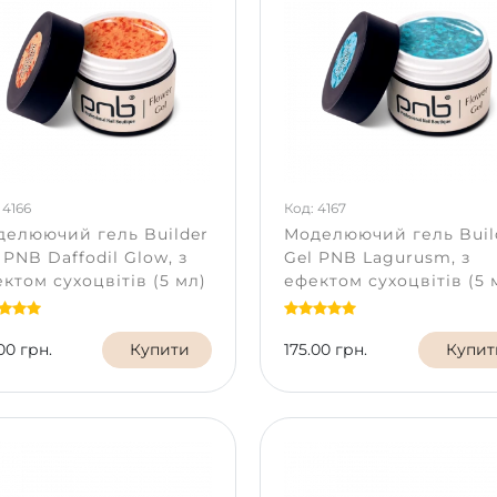
 4166
Код: 4167
елюючий гель Builder
Моделюючий гель Buil
 PNB Daffodil Glow, з
Gel PNB Lagurusm, з
ктом сухоцвітів (5 мл)
ефектом сухоцвітів (5 
00 грн.
Купити
175.00 грн.
Купит