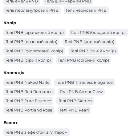
Гель емаль PNB
Гель шиммерний PNB
Гель перламутровий PNB
Гель неоновий PNB
Колір
Гелі PNB (оранжевый колір)
Гелі PNB (бордовий колір)
Гелі PNB (розовый колір)
Гелі PNB (чорний колір)
Гелі PNB (фіолетовий колір)
Гелі PNB (синій колір)
Гелі PNB (сірий колір)
Гелі PNB (срібний колір)
Гелі PNB (рожевий колір)
Гелі PNB (прозорий колір)
Колекція
Гелі PNB (помаранчевий колір)
Гелі PNB Naked Nails
Гелі PNB Timeless Elegance
Гелі PNB (молочний колір)
Гелі PNB (червоний колір)
Гелі PNB Red Romance
Гелі PNB Armor Glow
Гелі PNB (коричневий колір)
Гелі PNB (кораловий колір)
Гелі PNB Pure Essence
Гелі PNB Skittles
Гелі PNB (золотий колір)
Гелі PNB (зелений колір)
Гелі PNB Portland Rose
Гелі PNB Pearl
Гелі PNB (жовтий колір)
Гелі PNB (блакитний колір)
Гелі PNB Matchatte
Гелі PNB Cosmo
Ефект
Гелі PNB (білий колір)
Гелі PNB (бежевий колір)
Гелі PNB з ефектом з глітером