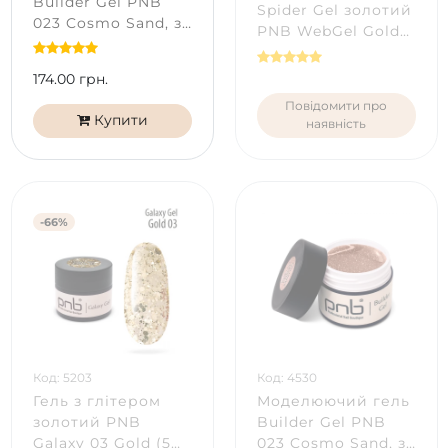
Builder Gel PNB
Spider Gel золотий
023 Cosmo Sand, з
PNB WebGel Gold
шиммером (5 мл)
(5 мл)
174.00 грн.
Повідомити про
Купити
наявність
-66%
Код: 5203
Код: 4530
Гель з глітером
Моделюючий гель
золотий PNB
Builder Gel PNB
Galaxy 03 Gold (5
023 Cosmo Sand, з