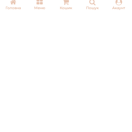
Головна
Меню
Кошик
Пошук
Акаунт
Email:
info@pnb-shop.com.ua
З питань співпраці:
+380975101320
ДОСТАВКА
ОПЛАТА