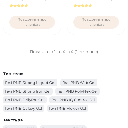
мл)
шиммером (15 мл)
Повідомити про
Повідомити про
наявність
наявність
Показано з 1 по 4 із 4 (1 сторінок)
Тип гелю
Гелі PNB Strong Liquid Gel
Гелі PNB Web Gel
Гелі PNB Strong Iron Gel
Гелі PNB PolyFlex Gel
Гелі PNB JellyPro Gel
Гелі PNB IQ Control Gel
Гелі PNB Galaxy Gel
Гелі PNB Flower Gel
Гелі PNB Builder Gel
Гелі PNB Acryflex Gel
Текстура
Гелі PNB 4 in 1 BIAB Gel