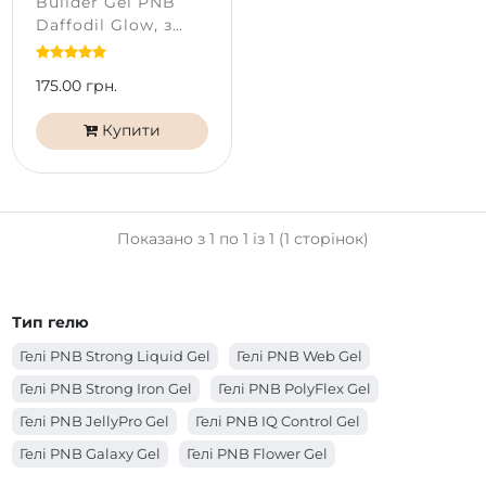
Builder Gel PNB
Daffodil Glow, з
ефектом
сухоцвітів (5 мл)
175.00 грн.
Купити
Показано з 1 по 1 із 1 (1 сторінок)
Тип гелю
Гелі PNB Strong Liquid Gel
Гелі PNB Web Gel
Гелі PNB Strong Iron Gel
Гелі PNB PolyFlex Gel
Гелі PNB JellyPro Gel
Гелі PNB IQ Control Gel
Гелі PNB Galaxy Gel
Гелі PNB Flower Gel
Гелі PNB Builder Gel
Гелі PNB Acryflex Gel