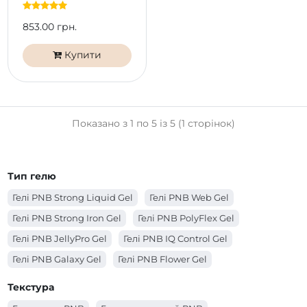
мл)
853.00 грн.
Купити
Показано з 1 по 5 із 5 (1 сторінок)
Тип гелю
Гелі PNB Strong Liquid Gel
Гелі PNB Web Gel
Гелі PNB Strong Iron Gel
Гелі PNB PolyFlex Gel
Гелі PNB JellyPro Gel
Гелі PNB IQ Control Gel
Гелі PNB Galaxy Gel
Гелі PNB Flower Gel
Гелі PNB Builder Gel
Гелі PNB Acryflex Gel
Текстура
Гелі PNB 4 in 1 BIAB Gel