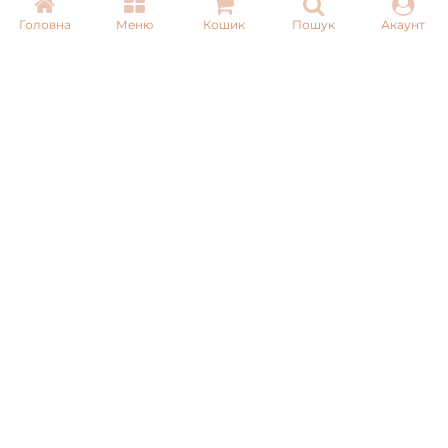
З питань співпраці:
Головна
Меню
Кошик
Пошук
Акаунт
+380975101320
ДОСТАВКА
ОПЛАТА
Copyright © 2026 Professional Nail Boutique