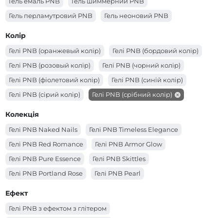
Гель емаль PNB
Гель шиммерний PNB
Гель перламутровий PNB
Гель неоновий PNB
Колір
Гелі PNB (оранжевый колір)
Гелі PNB (бордовий колір)
Гелі PNB (розовый колір)
Гелі PNB (чорний колір)
Гелі PNB (фіолетовий колір)
Гелі PNB (синій колір)
Гелі PNB (сірий колір)
Гелі PNB (срібний колір)
Гелі PNB (рожевий колір)
Гелі PNB (прозорий колір)
Колекція
Гелі PNB (помаранчевий колір)
Гелі PNB Naked Nails
Гелі PNB Timeless Elegance
Гелі PNB (молочний колір)
Гелі PNB (червоний колір)
Гелі PNB Red Romance
Гелі PNB Armor Glow
Гелі PNB (коричневий колір)
Гелі PNB (кораловий колір)
Гелі PNB Pure Essence
Гелі PNB Skittles
Гелі PNB (золотий колір)
Гелі PNB (зелений колір)
Гелі PNB Portland Rose
Гелі PNB Pearl
Гелі PNB (жовтий колір)
Гелі PNB (блакитний колір)
Гелі PNB Matchatte
Гелі PNB Cosmo
Ефект
Гелі PNB (білий колір)
Гелі PNB (бежевий колір)
Гелі PNB з ефектом з глітером