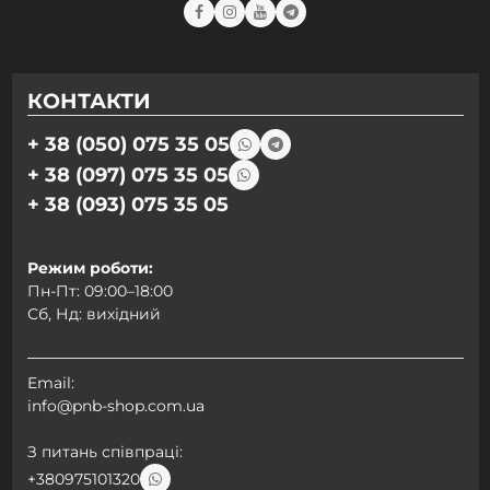
Гель PNB Acryflex Gel 50 мл
Гель PNB 4 in 1 BIAB Gel 17 мл
Гель PNB JellyPro Gel 50 мл
Гель PNB Strong Iron Gel 50 мл
Гель PNB JellyPro Gel 15 мл
Гель PNB JellyPro Gel 5 мл
КОНТАКТИ
Гель PNB Builder Gel 50 мл
Гель PNB Builder Gel 15 мл
+ 38 (050) 075 35 05
Гель PNB Strong Iron Gel 8 мл
Гель PNB Builder Gel 5 мл
+ 38 (097) 075 35 05
Гель PNB Strong Iron Gel 17 мл
+ 38 (093) 075 35 05
Режим роботи:
Пн-Пт: 09:00–18:00
Сб, Нд: вихідний
Email:
info@pnb-shop.com.ua
З питань співпраці:
+380975101320