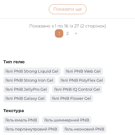
Показати ще
Показано з 1 по 16 із 27 (2 сторінок)
1
2
>
Тип гелю
Гелі PNB Strong Liquid Gel
Гелі PNB Web Gel
Гелі PNB Strong Iron Gel
Гелі PNB PolyFlex Gel
Гелі PNB JellyPro Gel
Гелі PNB IQ Control Gel
Гелі PNB Galaxy Gel
Гелі PNB Flower Gel
Гелі PNB Builder Gel
Гелі PNB Acryflex Gel
Текстура
Гелі PNB 4 in 1 BIAB Gel
Гель емаль PNB
Гель шиммерний PNB
Гель перламутровий PNB
Гель неоновий PNB