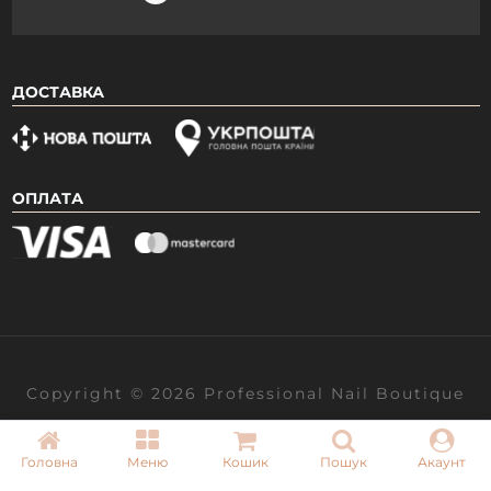
ДОСТАВКА
ОПЛАТА
Реєструйся та отримай автоматичну
знижку -15% на перше замовлення
Закрити
Хочу знижку!
Copyright © 2026 Professional Nail Boutique
Головна
Меню
Кошик
Пошук
Акаунт