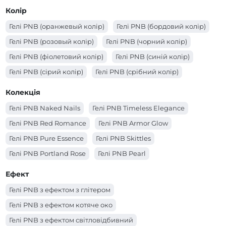
Колір
Гелі PNB (оранжевый колір)
Гелі PNB (бордовий колір)
Гелі PNB (розовый колір)
Гелі PNB (чорний колір)
Гелі PNB (фіолетовий колір)
Гелі PNB (синій колір)
Гелі PNB (сірий колір)
Гелі PNB (срібний колір)
Гелі PNB (рожевий колір)
Гелі PNB (прозорий колір)
Колекція
Гелі PNB (помаранчевий колір)
Гелі PNB Naked Nails
Гелі PNB Timeless Elegance
Гелі PNB (молочний колір)
Гелі PNB (червоний колір)
Гелі PNB Red Romance
Гелі PNB Armor Glow
Гелі PNB (коричневий колір)
Гелі PNB (кораловий колір)
Гелі PNB Pure Essence
Гелі PNB Skittles
Гелі PNB (золотий колір)
Гелі PNB (зелений колір)
Гелі PNB Portland Rose
Гелі PNB Pearl
Гелі PNB (жовтий колір)
Гелі PNB (блакитний колір)
Гелі PNB Matchatte
Гелі PNB Cosmo
Ефект
Гелі PNB (білий колір)
Гелі PNB (бежевий колір)
Гелі PNB з ефектом з глітером
Гелі PNB з ефектом котяче око
Гелі PNB з ефектом світловідбивний