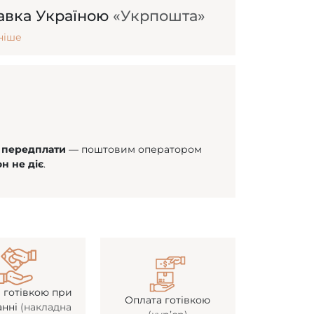
авка Україною
«Укрпошта»
ніше
% передплати
— поштовим оператором
н не діє
.
 готівкою при
Оплата готівкою
анні
(накладна