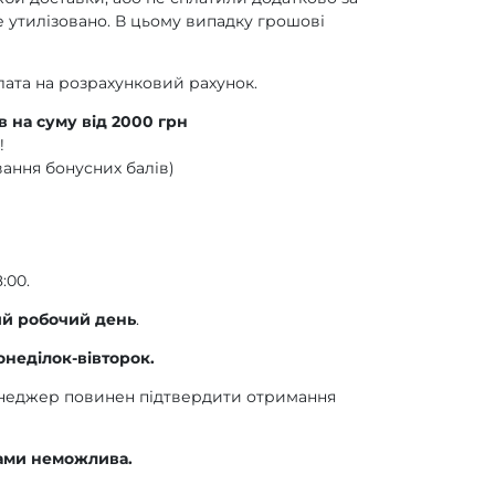
е утилізовано. В цьому випадку грошові
лата на розрахунковий рахунок.
 на суму від 2000 грн
!
вання бонусних балів)
:00.
ий робочий день
.
онеділок-вівторок.
енеджер повинен підтвердити отримання
лами неможлива.