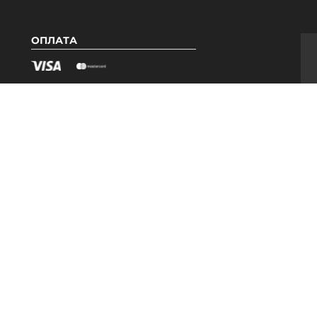
ОПЛАТА
Я
КАТЕГОРІЇ
Гель лаки PNB
Бази PNB
ри
Топи PNB
Допоміжні засоби
Педикюрна лінія