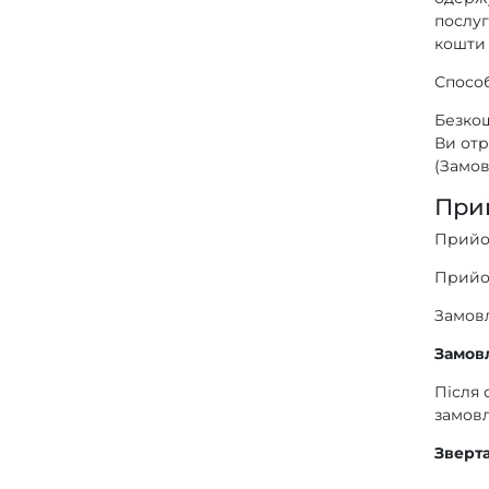
послуг
кошти 
Способ
Безкош
Ви отр
(Замов
При
Прийом
Прийом
Замовл
Замовл
Після 
замовл
Зверта