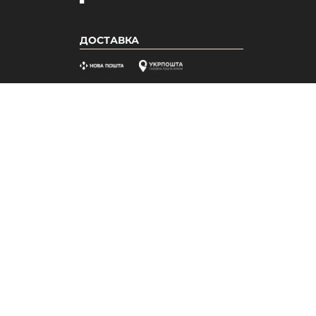
ДОСТАВКА
ІНФОРМАЦІЯ
ПРОДУКЦІ
Про нас
Акції
Бонусна система
Новинки
Відгуки
Бестселле
Вакансії
Популярні
Гарантія
Доставка та оплата
Дрібні гуртові продажі