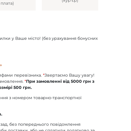
(кур’єр)
плата)
илки у Ваше місто! (без урахування бонусних
»
рифами перевізника.
*
Звертаємо Вашу увагу!
замовлення.
*
При замовленні від 5000 грн з
змірі 500 грн.
ння з номером товарно-транспортної
.
азад, без попереднього повідомлення
би доставки, або не сплатили додатково за