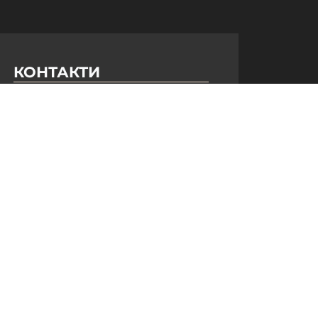
КОНТАКТИ
+ 38 (050) 075 35 05
+ 38 (097) 075 35 05
+ 38 (093) 075 35 05
Режим роботи:
Пн-Пт: 09:00–18:00
Сб, Нд: вихідний
Email:
info@pnb-shop.com.ua
З питань співпраці:
+380975101320