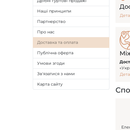
Дрібні гуртові продажі
До
Наші принципи
Дета
Партнерство
Про нас
Доставка та оплата
Мі
Публічна оферта
Дост
Умови згоди
«Укр
Зв'язатися з нами
Дета
Карта сайту
Спо
Еле