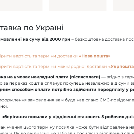
тавка по Україні
мовленні на суму від 2000 грн
– безкоштовна доставка пос
рити вартість та терміни доставки
«Нова пошта»
рити вартість та терміни міжнародної доставки
«Укрпошта
ка на умовах накладної плати (післясплати)
— згідно з та
ю за переказ коштів сплачує покупець незалежно від суми 
ним способом оплати потрібно здійснити передплату у ро
оформлення замовлення вам буде надіслано СМС-повідомле
ної.
 зберігання посилки у відділенні становить 5 робочих днів
закінчення цього терміну посилка може бути відправлена н
вачу. Якщо ви вчасно не забрали посилку з відділення служ