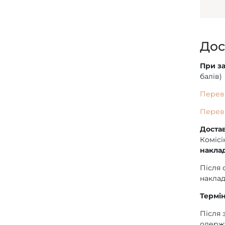
Дос
При за
балів)
Переві
Переві
Достав
Комісі
наклад
Після 
наклад
Термін
Після 
одержу