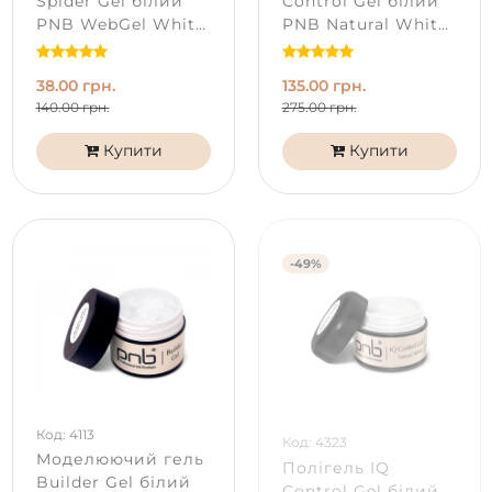
Spider Gel білий
Control Gel білий
PNB WebGel White
PNB Natural White
(5 мл)
(15 мл)
38.00 грн.
135.00 грн.
140.00 грн.
275.00 грн.
Купити
Купити
-49%
Код: 4113
Код: 4323
Моделюючий гель
Полігель IQ
Builder Gel білий
Control Gel білий