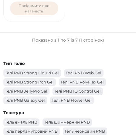
Повідомити про
наявність
Показано з 1 по 7 із 7 (1 сторінок)
Тип гелю
Гелі PNB Strong Liquid Gel
Гелі PNB Web Gel
Гелі PNB Strong Iron Gel
Гелі PNB PolyFlex Gel
Гелі PNB JellyPro Gel
Гелі PNB IQ Control Gel
Гелі PNB Galaxy Gel
Гелі PNB Flower Gel
Гелі PNB Builder Gel
Гелі PNB Acryflex Gel
Текстура
Гелі PNB 4 in 1 BIAB Gel
Гель емаль PNB
Гель шиммерний PNB
Гель перламутровий PNB
Гель неоновий PNB