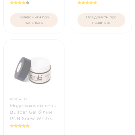
Повідомити про
Повідомити про
наявність
наявність
Код: 4103
Моделюючий гель
Builder Gel білий
PNB Snow White
(15 мл)