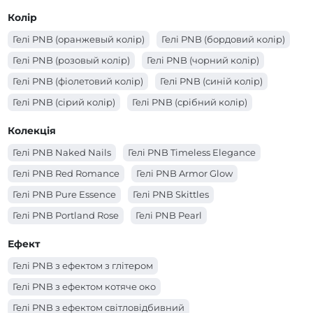
Колір
Гелі PNB (оранжевый колір)
Гелі PNB (бордовий колір)
Гелі PNB (розовый колір)
Гелі PNB (чорний колір)
Гелі PNB (фіолетовий колір)
Гелі PNB (синій колір)
Гелі PNB (сірий колір)
Гелі PNB (срібний колір)
Гелі PNB (рожевий колір)
Гелі PNB (прозорий колір)
Колекція
Гелі PNB (помаранчевий колір)
Гелі PNB Naked Nails
Гелі PNB Timeless Elegance
Гелі PNB (молочний колір)
Гелі PNB (червоний колір)
Гелі PNB Red Romance
Гелі PNB Armor Glow
Гелі PNB (коричневий колір)
Гелі PNB (кораловий колір)
Гелі PNB Pure Essence
Гелі PNB Skittles
Гелі PNB (золотий колір)
Гелі PNB (зелений колір)
Гелі PNB Portland Rose
Гелі PNB Pearl
Гелі PNB (жовтий колір)
Гелі PNB (блакитний колір)
Гелі PNB Matchatte
Гелі PNB Cosmo
Ефект
Гелі PNB (білий колір)
Гелі PNB (бежевий колір)
Гелі PNB з ефектом з глітером
Гелі PNB з ефектом котяче око
Гелі PNB з ефектом світловідбивний