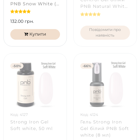
PNB Snow White (5
PNB Natural White
мл)
(5 мл)
132.00 грн.
Повідомити про
Купити
наявність
-50%
-66%
Код: 4127
Код: 4124
Strong Iron Gel
Гель Strong Iron
Soft white, 50 ml
Gel білий PNB Soft
white (8 мл)