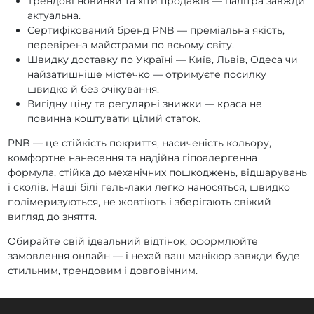
Трендові новинки та хіти продажів — палітра завжди
актуальна.
Сертифікований бренд PNB — преміальна якість,
перевірена майстрами по всьому світу.
Швидку доставку по Україні — Київ, Львів, Одеса чи
найзатишніше містечко — отримуєте посилку
швидко й без очікування.
Вигідну ціну та регулярні знижки — краса не
повинна коштувати цілий статок.
PNB — це стійкість покриття, насиченість кольору,
комфортне нанесення та надійна гіпоалергенна
формула, стійка до механічних пошкоджень, відшарувань
і сколів. Наші білі гель-лаки легко наносяться, швидко
полімеризуються, не жовтіють і зберігають свіжий
вигляд до зняття.
Обирайте свій ідеальний відтінок, оформлюйте
замовлення онлайн — і нехай ваш манікюр завжди буде
стильним, трендовим і довговічним.