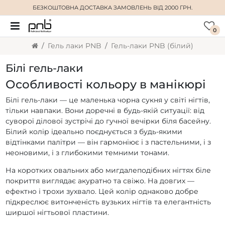
БЕЗКОШТОВНА ДОСТАВКА
ЗАМОВЛЕНЬ ВІД 2000 ГРН.
0
Гель лаки PNB
Гель-лаки PNB (білий)
Білі гель-лаки
Особливості кольору в манікюрі
Білі гель-лаки — це маленька чорна сукня у світі нігтів,
тільки навпаки. Вони доречні в будь-якій ситуації: від
суворої ділової зустрічі до гучної вечірки біля басейну.
Білий колір ідеально поєднується з будь-якими
відтінками палітри — він гармоніює і з пастельними, і з
неоновими, і з глибокими темними тонами.
На коротких овальних або мигдалеподібних нігтях біле
покриття виглядає акуратно та свіжо. На довгих —
ефектно і трохи зухвало. Цей колір однаково добре
підкреслює витонченість вузьких нігтів та елегантність
ширшої нігтьової пластини.