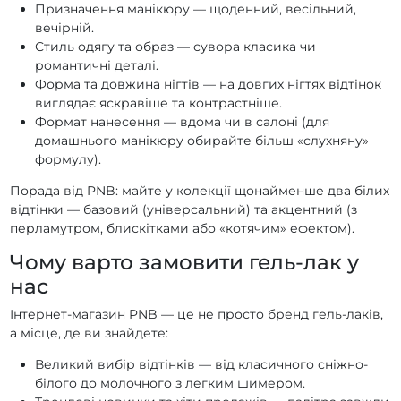
Гель-лаки PNB Day by Day
Гель-лаки PNB Cool Girl
Призначення манікюру — щоденний, весільний,
вечірній.
Гель-лаки PNB Colors of elegance
Стиль одягу та образ — сувора класика чи
Гель-лаки PNB Christmas Melody
романтичні деталі.
Гель-лаки PNB Caribbean Сlub
Форма та довжина нігтів — на довгих нігтях відтінок
виглядає яскравіше та контрастніше.
Гель-лаки PNB Butter Yellow
Гель-лаки PNB Big City Life
Формат нанесення — вдома чи в салоні (для
Гель-лаки PNB 50 Shades of Pink
домашнього манікюру обирайте більш «слухняну»
формулу).
Гель-лаки PNB 50 Shades of Blue
Порада від PNB: майте у колекції щонайменше два білих
відтінки — базовий (універсальний) та акцентний (з
перламутром, блискітками або «котячим» ефектом).
Чому варто замовити гель-лак у
нас
Інтернет-магазин PNB — це не просто бренд гель-лаків,
а місце, де ви знайдете:
Великий вибір відтінків — від класичного сніжно-
білого до молочного з легким шимером.