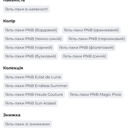
Наявність
довжини нігтя
Гель-лаки в наявності
Колір
Гель-лаки PNB (бордовий)
Гель-лаки PNB (оранжевий)
Гель-лаки PNB (темно-синій)
Гель-лаки PNB (персиковий)
Гель-лаки PNB (чорний)
Гель-лаки PNB (фіолетовий)
Гель-лаки PNB (бузковий)
Гель-лаки PNB (синій)
Гель-лаки PNB (сірий)
Гель-лаки PNB (срібний)
Колекція
Гель-лаки PNB (рожевий)
Гель-лаки PNB (помаранчевий)
Гель-лаки PNB Eclat de Lune
Гель-лаки PNB (молочний)
Гель-лаки PNB (червоний)
Гель-лаки PNB Endless Summer
Гель-лаки PNB (коричневий)
Гель-лаки PNB (кораловий)
Гель-лаки PNB Haute Couture
Гель-лаки PNB Magic Pixie
Гель-лаки PNB (золотий)
Гель-лаки PNB (зелений)
Гель-лаки PNB Sun-kissed
Гель-лаки PNB (жовтий)
Гель-лаки PNB (блакитний)
Гель-лаки PNB Spring Awakening
Знижка
Гель-лаки PNB (бордо)
Гель-лаки PNB (бірюзовий)
Гель-лаки PNB Незламна
Гель-лаки зі знижками
Гель-лаки PNB (білий)
Гель-лаки PNB (бежевий)
Гель-лаки PNB Coral Reef Mermaids