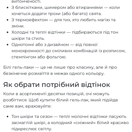
витонченості.
З блискітками, шимером або втираннями — коли
Гель-лаки PNB Queen of holiday
хочеться додати трохи (або багато) свята.
Гель-лаки PNB Perfume Palette
Гель-лаки PNB Old Money
З термоефектом — для тих, хто любить магію та
зміни.
Гель-лаки PNB New Year
Гель-лаки PNB Neon Bomb
Холодні та теплі відтінки — підбираються під тон
Гель-лаки PNB Nature Triumphs
шкіри та стиль.
Гель-лаки PNB Moulin rouge
Гель-лаки PNB Magic Treats
Однотонні або з дизайном — від повної
монохромності до сміливих комбінацій із розписом,
Гель-лаки PNB Luxurious and Exquisite
стемпінгом або фольгою.
Гель-лаки PNB Love is ...
Білі гель-лаки — це не лише про класику, але й про
Гель-лаки PNB LES MACARONS DE PARIS
безкінечне розмаїття в межах одного кольору.
Гель-лаки PNB Juicy Spark
Гель-лаки PNB illusion 2.0
Як обрати потрібний відтінок
Гель-лаки PNB Ice Cream
Гель-лаки PNB Hot Summer
Коли в асортименті десятки позицій, очі можуть
Гель-лаки PNB Hello Florida!
розбігтися. Щоб купити білий гель-лак, який підійде
саме вам, враховуйте:
Гель-лаки PNB Happy birthday
Гель-лаки PNB Glow Gems
Гель-лаки PNB Glamour Cat
Гель-лаки PNB FALL FASHION
Тон шкіри та сезон — теплі молочні відтінки пасують
засмаглій шкірі, а холодний «сніжний» білий красиво
Гель-лаки PNB Fairy Tales
Гель-лаки PNB Fairy Night
підкреслює світлу.