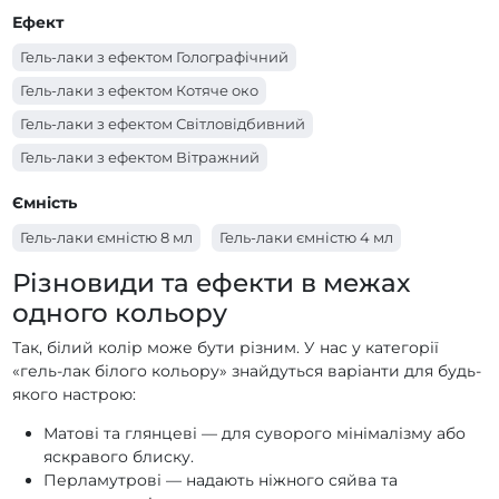
Ефект
Гель-лаки PNB Autumn Fragrances
Гель-лаки з ефектом Голографічний
Гель-лаки PNB Allure Party
Гель-лаки PNB Ice Gem
Гель-лаки з ефектом Котяче око
Гель-лаки PNB City Harmony
Гель-лаки з ефектом Світловідбивний
Гель-лаки PNB Основна палітра
Гель-лаки з ефектом Вітражний
Гель-лаки PNB YES WE DANCE
Гель-лаки PNB Women Secrets
Ємність
Гель-лаки PNB WEDDING DRESS
Гель-лаки ємністю 8 мл
Гель-лаки ємністю 4 мл
Гель-лаки PNB Urban Vibes
Гель-лаки PNB Tutti Frutti
Різновиди та ефекти в межах
Гель-лаки PNB Touched by an Angel
одного кольору
Гель-лаки PNB SWEET TOUCH
Гель-лаки PNB Sunset
Так, білий колір може бути різним. У нас у категорії
Гель-лаки PNB Star Way
Гель-лаки PNB Spring Flowers
«гель-лак білого кольору» знайдуться варіанти для будь-
якого настрою:
Гель-лаки PNB Spirit оf Colors
Гель-лаки PNB SHALL WE DANCE
Матові та глянцеві — для суворого мінімалізму або
яскравого блиску.
Гель-лаки PNB Romantic Voyage
Перламутрові — надають ніжного сяйва та
Гель-лаки PNB Renaissance
Гель-лаки PNB REDs