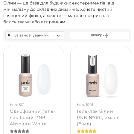
Білий — це база для будь-яких експериментів: від
мінімалізму до складних дизайнів. Хочете чистий
глянцевий фініш, а хочете — матове покриття з
блискітками або втиранням.
Фільтр
Код: 501
Код: 1001
Однофазний гель-
Гель-лак білий
лак білий PNB
PNB №001, емаль
Absolute White
(8 мл)
№01, емаль (8 мл)