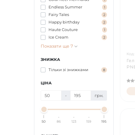
Endless Summer
1
Fairy Tales
2
Happy birthday
2
Haute Couture
1
Ice Cream
2
Показати ще 7
Код:
ЗНИЖКА
Гел
PNB
Тільки зі знижками
8
ЦІНА
-
грн.
50
86
123
159
195