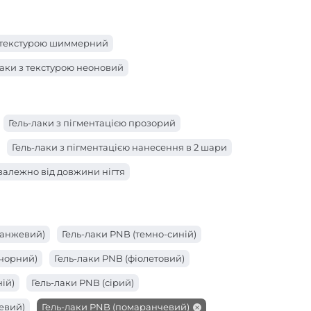
з текстурою шиммерний
лаки з текстурою неоновий
Гель-лаки з пігментацією прозорий
Гель-лаки з пігментацією нанесення в 2 шари
 залежно від довжини нігтя
ранжевий)
Гель-лаки PNB (темно-синій)
(чорний)
Гель-лаки PNB (фіолетовий)
ій)
Гель-лаки PNB (сірий)
евий)
Гель-лаки PNB (помаранчевий)