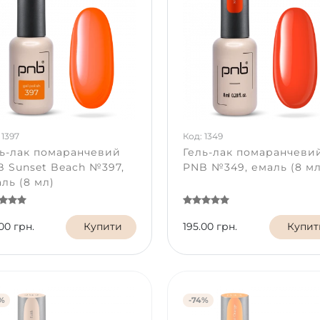
 1397
Код: 1349
ь-лак помаранчевий
Гель-лак помаранчеви
 Sunset Beach №397,
PNB №349, емаль (8 мл
ль (8 мл)
00 грн.
Купити
195.00 грн.
Купит
%
-74%