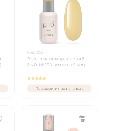
Код: 1250
й
Гель-лак помаранчевий
)
PNB №250, емаль (8 мл)
ь
Повідомити про наявність