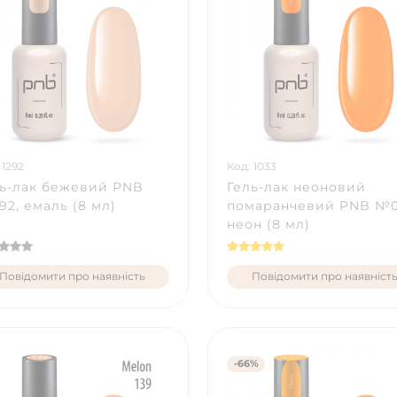
 1292
Код: 1033
ь-лак бежевий PNB
Гель-лак неоновий
2, емаль (8 мл)
помаранчевий PNB №0
неон (8 мл)
Повідомити про наявність
Повідомити про наявніст
-66%