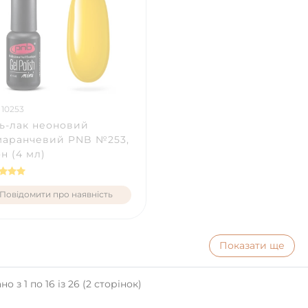
 10253
ь-лак неоновий
маранчевий PNB №253,
н (4 мл)
Повідомити про наявність
Показати ще
о з 1 по 16 із 26 (2 сторінок)