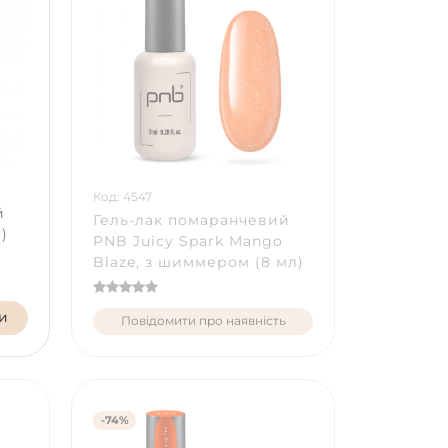
Код: 4547
й
Гель-лак помаранчевий
)
PNB Juicy Spark Mango
Blaze, з шиммером (8 мл)
и
Повідомити про наявність
-74%