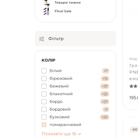
Товари тижня
Final Sale
Фільтр
Код:
КОЛІР
Гел
білий
+7
PNB
бірюзовий
ема
+15
бежевий
+37
блакитний
+22
195.
бордо
+27
бордовий
+1
бузковий
+20
помаранчевий
-66
Показати ще 16