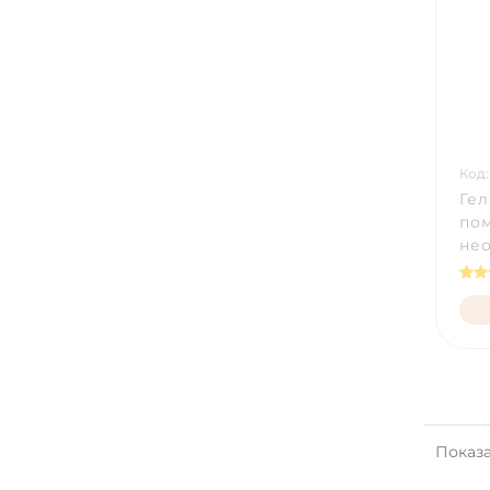
Код:
Гел
по
нео
Показан