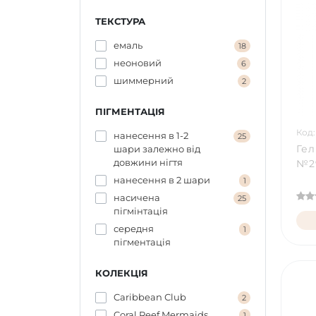
ТЕКСТУРА
емаль
18
неоновий
6
шиммерний
2
ПІГМЕНТАЦІЯ
Код:
нанесення в 1-2
25
Гел
шари залежно від
довжини нігтя
№29
нанесення в 2 шари
1
насичена
25
пігмінтація
середня
1
пігментація
КОЛЕКЦІЯ
Caribbean Сlub
2
Coral Reef Mermaids
1