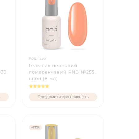
Код: 1255
Гель-лак неоновий
33,
помаранчевий PNB №255,
неон (8 мл)
ь
Повідомити про наявність
-72%