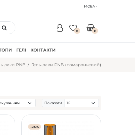
МОВА
0
0
ТОПИ
ГЕЛІ
КОНТАКТИ
ль лаки PNB
Гель-лаки PNB (помаранчевий)
Показати
-74%