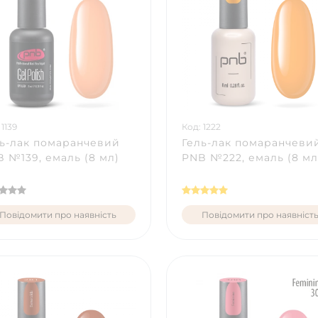
 1139
Код: 1222
ь-лак помаранчевий
Гель-лак помаранчеви
 №139, емаль (8 мл)
PNB №222, емаль (8 мл
Повідомити про наявність
Повідомити про наявніст