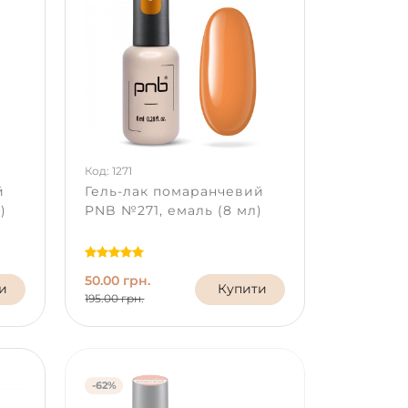
Код: 1271
й
Гель-лак помаранчевий
)
PNB №271, емаль (8 мл)
50.00 грн.
и
Купити
195.00 грн.
-62%