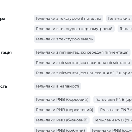
ура
Гель-лаки з текстурою З поталлю
Гель-лаки 
Гель-лаки з текстурою перламутровий
Гель-
Гель-лаки з текстурою емаль
тація
Гель-лаки з пігментацією середня пігментація
Гель-лаки з пігментацією насичена пігмінтація
Гель-лаки з пігментацією нанесення в 1-2 шари
сть
Гель-лаки в наявності
Гель-лаки PNB (бордовий)
Гель-лаки PNB (о
Гель-лаки PNB (персиковий)
Гель-лаки PNB 
Гель-лаки PNB (бузковий)
Гель-лаки PNB (син
Гель-лаки PNB (срібний)
Гель-лаки PNB (рож