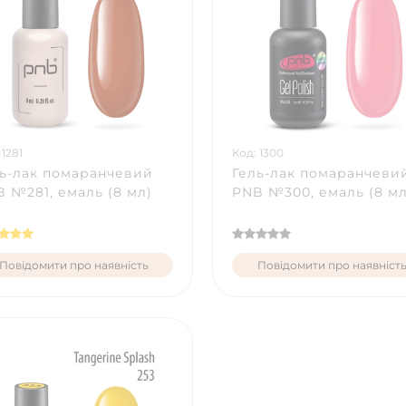
 1281
Код: 1300
ь-лак помаранчевий
Гель-лак помаранчеви
 №281, емаль (8 мл)
PNB №300, емаль (8 мл
Повідомити про наявність
Повідомити про наявніст