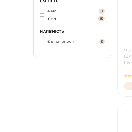
ЄМНІСТЬ
4 мл
11
8 мл
15
НАЯВНІСТЬ
Є в наявності
5
Код:
Гел
PNB