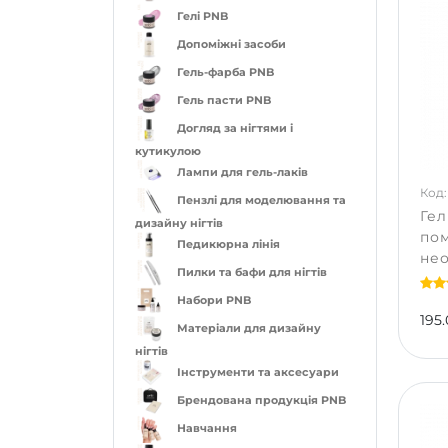
Гелі PNB
Допоміжні засоби
Гель-фарба PNB
Гель пасти PNB
Догляд за нігтями і
кутикулою
Лампи для гель-лаків
Код: 
Пензлі для моделювання та
Гел
дизайну нігтів
по
Педикюрна лінія
нео
Пилки та бафи для нігтів
Набори PNB
195.
Матеріали для дизайну
нігтів
Інструменти та аксесуари
Брендована продукція PNB
Навчання