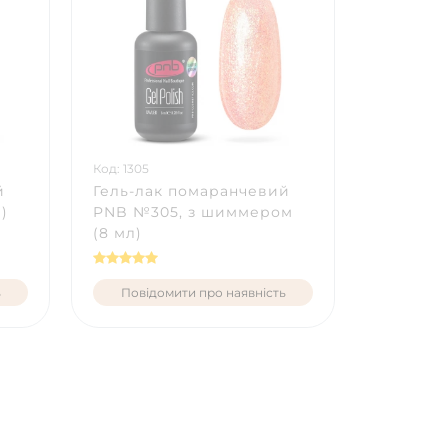
Код: 1305
й
Гель-лак помаранчевий
)
PNB №305, з шиммером
(8 мл)
ь
Повідомити про наявність