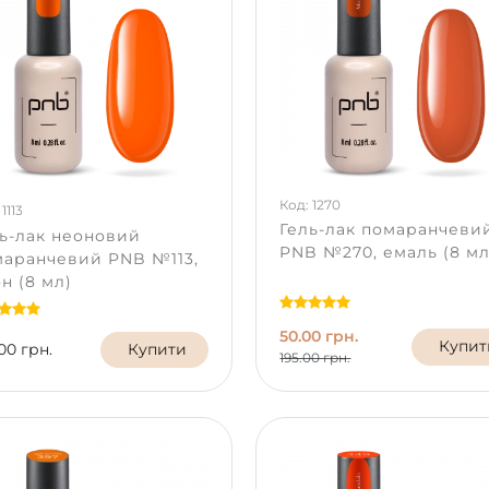
Код: 1270
1113
Гель-лак помаранчеви
ь-лак неоновий
PNB №270, емаль (8 мл
маранчевий PNB №113,
н (8 мл)
50.00 грн.
Купит
00 грн.
Купити
195.00 грн.