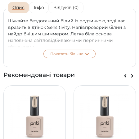
Опис
Інфо
Відгуків (0)
Шукайте бездоганний білий із родзинкою, тоді вас
вразить відтінок Sensitivity. Напівпрозорий білий з
найдрібнішим шиммером. Легка біла основа
наповнена світловідбиваючими перлинними
пігментами.
Показати більше
Вишуканіший і привабливіший білого блиску для
нігтиків вам не знайти. Він бездоганно впишеться у
легкий повсякденний образ, у святкову цибулю і
Рекомендовані товари
навіть стане найкращим нейл-цвітом для наречених.
Висока щільність пігментів, густа консистенція, що
самовирівнюється, легкий приємний аромат та
відмінна стійкість. З таким гель-лаком працюватиме
одне задоволення.
*
Колір на екрані телефону чи моніторі може
відрізнятися від справжнього відтінку в залежності
від типу матриці та її калібрування на вашому
пристрої.