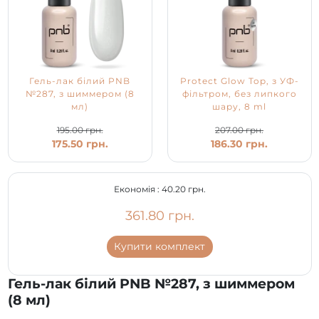
Гель-лак білий PNB
Protect Glow Top, з УФ-
№287, з шиммером (8
фільтром, без липкого
мл)
шару, 8 ml
195.00 грн.
207.00 грн.
175.50 грн.
186.30 грн.
Економія :
40.20 грн.
361.80 грн.
Купити комплект
Гель-лак білий PNB №287, з шиммером
(8 мл)