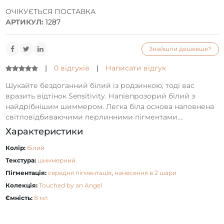
ОЧІКУЄТЬСЯ ПОСТАВКА
АРТИКУЛ:
1287
Знайшли дешевше?
|
0 відгуків
|
Написати відгук
Шукайте бездоганний білий із родзинкою, тоді вас
вразить відтінок Sensitivity. Напівпрозорий білий з
найдрібнішим шиммером. Легка біла основа наповнена
світловідбиваючими перлинними пігментами....
Характеристики
Колір:
білий
Текстура:
шиммерний
Пігментація:
середня пігментація
,
нанесення в 2 шари
Колекція:
Touched by an Angel
Ємність:
8 мл