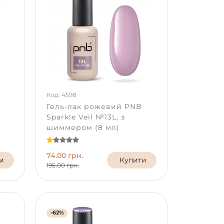
Код: 4598
Гель-лак рожевий PNB
Sparkle Veil №13L, з
шиммером (8 мл)
74.00 грн.
и
Купити
195.00 грн.
-62%