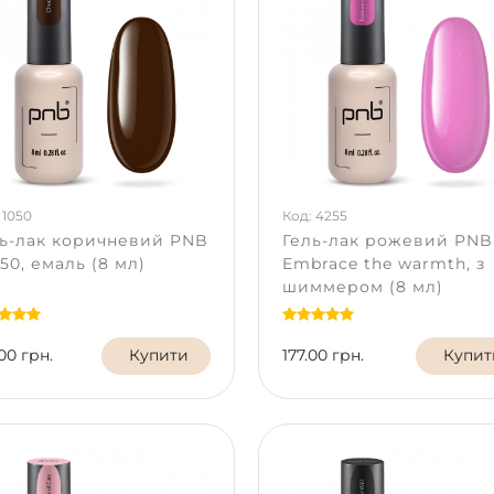
 1050
Код: 4255
ь-лак коричневий PNB
Гель-лак рожевий PNB
0, емаль (8 мл)
Embrace the warmth, з
шиммером (8 мл)
00 грн.
Купити
177.00 грн.
Купит