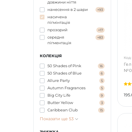
довжини нігтя
нанесення в 2 шари
+93
насичена
пігмінтація
прозорий
+17
середня
+83
пігментація
КОЛЕКЦІЯ
Код:
Гел
50 Shades of Pink
16
№05
50 Shades of Blue
6
Allure Party
5
Autumn Fragrances
5
195.
Big City Life
9
Butter Yellow
3
Caribbean Сlub
15
Показати ще 53
ЗНИЖКА