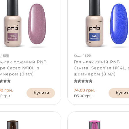
 4595
Код: 4599
ль-лак рожевий PNB
Гель-лак синій PNB
pe Cacao №10L, з
Crystal Sapphire №14L, 
ммером (8 мл)
шиммером (8 мл)
00 грн.
74.00 грн.
Купити
Купит
00 грн.
195.00 грн.