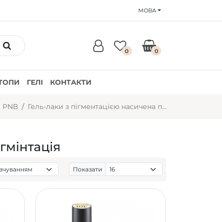
МОВА
0
0
ТОПИ
ГЕЛІ
КОНТАКТИ
и PNB
Гель-лаки з пігментацією насичена пігмін..
гмінтація
Показати