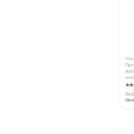
Код:
Гел
Atl
мл)
74.
195.