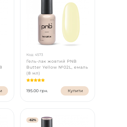
Код: 4573
Гель-лак жовтий PNB
8
Butter Yellow №02L, емаль
(8 мл)
и
195.00 грн.
Купити
-62%