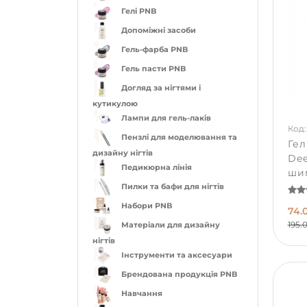
Гелі PNB
Допоміжні засоби
Гель-фарба PNB
Гель пасти PNB
Догляд за нігтями і
кутикулою
Лампи для гель-лаків
Код:
Пензлі для моделювання та
Гел
дизайну нігтів
Dee
Педикюрна лінія
ши
Пилки та бафи для нігтів
Набори PNB
74.
195.
Матеріали для дизайну
нігтів
Інструменти та аксесуари
Брендована продукція PNB
Навчання