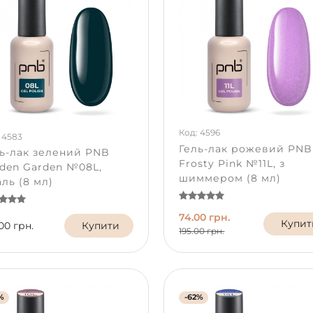
Код: 4596
 4583
Гель-лак рожевий PNB
ь-лак зелений PNB
Frosty Pink №11L, з
den Garden №08L,
шиммером (8 мл)
ль (8 мл)
74.00 грн.
Купит
00 грн.
Купити
195.00 грн.
%
-62%