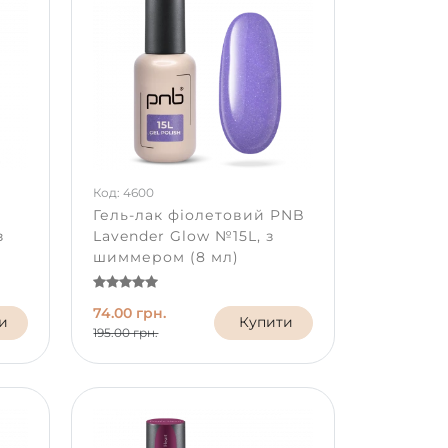
Код: 4600
Гель-лак фіолетовий PNB
з
Lavender Glow №15L, з
шиммером (8 мл)
74.00 грн.
и
Купити
195.00 грн.