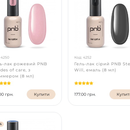
 4250
Код: 4252
ль-лак рожевий PNB
Гель-лак сірий PNB Ste
des of care, з
Will, емаль (8 мл)
ммером (8 мл)
00 грн.
Купити
177.00 грн.
Купит
%