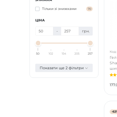
Тільки зі знижками
70
ЦІНА
-
грн.
Код:
50
102
154
205
257
Ге
Sha
Показати ще 2 фільтри
ши
177.
-62