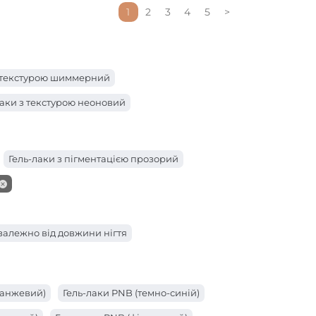
1
2
3
4
5
>
з текстурою шиммерний
лаки з текстурою неоновий
Гель-лаки з пігментацією прозорий
 залежно від довжини нігтя
ранжевий)
Гель-лаки PNB (темно-синій)