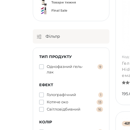
Товари тижня
Final Sale
Фільтр
ТИП ПРОДУКТУ
Код:
Гел
Однофазний гель-
9
Hid
лак
ема
ЕФЕКТ
195.
Голографічний
1
Котяче око
13
Світловідбивний
16
КОЛІР
-62