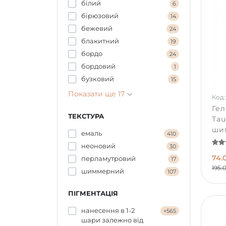
білий
6
бірюзовий
14
бежевий
24
блакитний
19
бордо
24
бордовий
1
бузковий
15
Показати ще 17
Код:
Ге
ТЕКСТУРА
Tau
ши
емаль
410
неоновий
30
74.
перламутровий
17
195.
шиммерний
107
ПІГМЕНТАЦІЯ
нанесення в 1-2
+565
шари залежно від