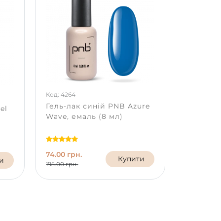
Код: 4264
Гель-лак синій PNB Azure
el
Wave, емаль (8 мл)
74.00 грн.
Купити
и
195.00 грн.