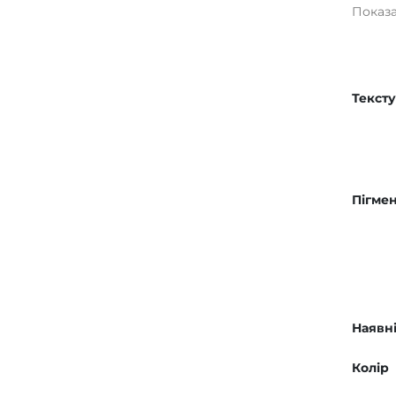
Показан
Текст
Пігмен
Наявні
Колір