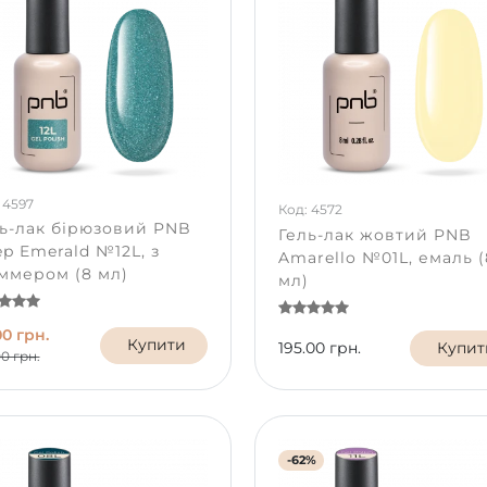
 4597
Код: 4572
ь-лак бірюзовий PNB
Гель-лак жовтий PNB
p Emerald №12L, з
Amarello №01L, емаль (
ммером (8 мл)
мл)
00 грн.
Купити
195.00 грн.
Купит
00 грн.
-62%