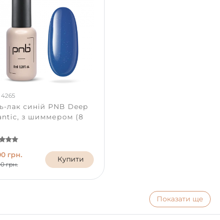
 4265
ь-лак синій PNB Deep
antic, з шиммером (8
00 грн.
Купити
00 грн.
Показати ще