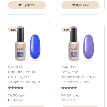
Купити
Купити
-62%
-62%
Код: 4599
Код: 4600
Гель-лак синій
Гель-лак
PNB Crystal
фіолетовий PNB
Sapphire №14L, з
Lavender Glow
шиммером (8 мл)
№15L, з шиммером
(8 мл)
74.00 грн.
74.00 грн.
195.00 грн.
195.00 грн.