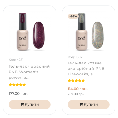
-56%
Код: 1507
Код: 4251
Гель-лак котяче
Гель-лак червоний
око срібний PNB
PNB Women's
Fireworks, з
power, з
шиммером (8 мл)
шиммером (8 мл)
114.00 грн.
177.00 грн.
257.00 грн.
Купити
Купити