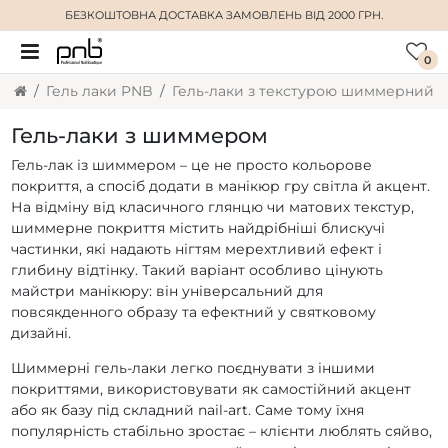
БЕЗКОШТОВНА ДОСТАВКА
ЗАМОВЛЕНЬ ВІД 2000 ГРН.
0
Гель лаки PNB
Гель-лаки з текстурою шиммерний
Гель-лаки з шиммером
Гель-лак із шиммером – це не просто кольорове
покриття, а спосіб додати в манікюр гру світла й акцент.
На відміну від класичного глянцю чи матових текстур,
шиммерне покриття містить найдрібніші блискучі
частинки, які надають нігтям мерехтливий ефект і
глибину відтінку. Такий варіант особливо цінують
майстри манікюру: він універсальний для
повсякденного образу та ефектний у святковому
дизайні.
Шиммерні гель-лаки легко поєднувати з іншими
покриттями, використовувати як самостійний акцент
або як базу під складний nail-art. Саме тому їхня
популярність стабільно зростає – клієнти люблять сяйво,