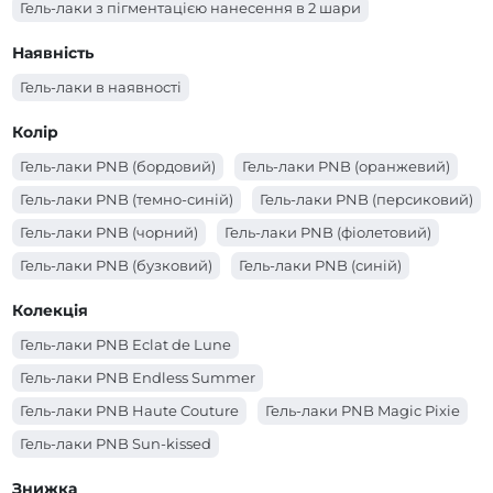
Гель-лаки з пігментацією нанесення в 2 шари
Гель-лаки з пігментацією нанесення в 1-2 шари залежно від
Наявність
довжини нігтя
Гель-лаки в наявності
Колір
Гель-лаки PNB (бордовий)
Гель-лаки PNB (оранжевий)
Гель-лаки PNB (темно-синій)
Гель-лаки PNB (персиковий)
Гель-лаки PNB (чорний)
Гель-лаки PNB (фіолетовий)
Гель-лаки PNB (бузковий)
Гель-лаки PNB (синій)
Гель-лаки PNB (сірий)
Гель-лаки PNB (срібний)
Колекція
Гель-лаки PNB (рожевий)
Гель-лаки PNB (помаранчевий)
Гель-лаки PNB Eclat de Lune
Гель-лаки PNB (молочний)
Гель-лаки PNB (червоний)
Гель-лаки PNB Endless Summer
Гель-лаки PNB (коричневий)
Гель-лаки PNB (кораловий)
Гель-лаки PNB Haute Couture
Гель-лаки PNB Magic Pixie
Гель-лаки PNB (золотий)
Гель-лаки PNB (зелений)
Гель-лаки PNB Sun-kissed
Гель-лаки PNB (жовтий)
Гель-лаки PNB (блакитний)
Гель-лаки PNB Spring Awakening
Знижка