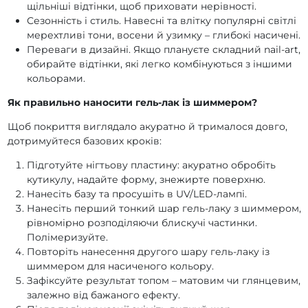
щільніші відтінки, щоб приховати нерівності.
Сезонність і стиль. Навесні та влітку популярні світлі
мерехтливі тони, восени й узимку – глибокі насичені.
Переваги в дизайні. Якщо плануєте складний nail-art,
обирайте відтінки, які легко комбінуються з іншими
кольорами.
Як правильно наносити гель-лак із шиммером?
Щоб покриття виглядало акуратно й трималося довго,
дотримуйтеся базових кроків:
Підготуйте нігтьову пластину: акуратно обробіть
кутикулу, надайте форму, знежирте поверхню.
Нанесіть базу та просушіть в UV/LED-лампі.
Нанесіть перший тонкий шар гель-лаку з шиммером,
рівномірно розподіляючи блискучі частинки.
Полімеризуйте.
Повторіть нанесення другого шару гель-лаку із
шиммером для насиченого кольору.
Зафіксуйте результат топом – матовим чи глянцевим,
залежно від бажаного ефекту.