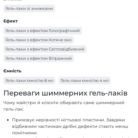
Гель-лаки PNB (бордо)
Гель-лаки PNB (бірюзовий)
Гель-лаки PNB Незламна
Гель-лаки зі знижками
Гель-лаки PNB (білий)
Гель-лаки PNB (бежевий)
Гель-лаки PNB Coral Reef Mermaids
Ефект
Гель-лаки PNB Autumn Fragrances
Гель-лаки з ефектом Голографічний
Гель-лаки PNB Allure Party
Гель-лаки PNB Ice Gem
Гель-лаки з ефектом Котяче око
Гель-лаки PNB City Harmony
Гель-лаки з ефектом Світловідбивний
Гель-лаки PNB Основна палітра
Гель-лаки з ефектом Вітражний
Гель-лаки PNB YES WE DANCE
Гель-лаки PNB Women Secrets
Ємність
Гель-лаки PNB WEDDING DRESS
Гель-лаки ємністю 8 мл
Гель-лаки ємністю 4 мл
Гель-лаки PNB Urban Vibes
Гель-лаки PNB Tutti Frutti
Переваги шиммерних гель-лаків
Гель-лаки PNB Touched by an Angel
Чому майстри й клієнти обирають саме шиммерний
Гель-лаки PNB SWEET TOUCH
Гель-лаки PNB Sunset
гель-лак:
Гель-лаки PNB Star Way
Гель-лаки PNB Spring Flowers
Приховує нерівності нігтьової пластини. Завдяки
Гель-лаки PNB Spirit оf Colors
відбивним частинкам дрібні дефекти стають менш
помітними.
Гель-лаки PNB SHALL WE DANCE