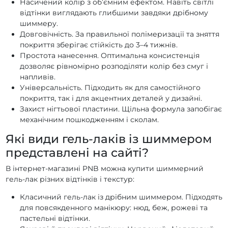
Насичений колір з об’ємним ефектом. Навіть світлі
Гель-лаки PNB Romantic Voyage
відтінки виглядають глибшими завдяки дрібному
шиммеру.
Гель-лаки PNB Renaissance
Гель-лаки PNB REDs
Довговічність. За правильної полімеризації та зняття
Гель-лаки PNB Queen of holiday
покриття зберігає стійкість до 3–4 тижнів.
Гель-лаки PNB Perfume Palette
Гель-лаки PNB Old Money
Простота нанесення. Оптимальна консистенція
дозволяє рівномірно розподіляти колір без смуг і
Гель-лаки PNB New Year
Гель-лаки PNB Neon Bomb
напливів.
Гель-лаки PNB Nature Triumphs
Універсальність. Підходить як для самостійного
покриття, так і для акцентних деталей у дизайні.
Гель-лаки PNB Moulin rouge
Гель-лаки PNB Magic Treats
Захист нігтьової пластини. Щільна формула запобігає
Гель-лаки PNB Luxurious and Exquisite
механічним пошкодженням і сколам.
Гель-лаки PNB Love is ...
Які види гель-лаків із шиммером
Гель-лаки PNB LES MACARONS DE PARIS
представлені на сайті?
Гель-лаки PNB Juicy Spark
Гель-лаки PNB illusion 2.0
В інтернет-магазині PNB можна купити шиммерний
Гель-лаки PNB Ice Cream
Гель-лаки PNB Hot Summer
гель-лак різних відтінків і текстур:
Гель-лаки PNB Hello Florida!
Класичний гель-лак із дрібним шиммером. Підходять
Гель-лаки PNB Happy birthday
для повсякденного манікюру: нюд, беж, рожеві та
Гель-лаки PNB Glow Gems
пастельні відтінки.
Гель-лаки PNB Glamour Cat
Гель-лаки PNB FALL FASHION