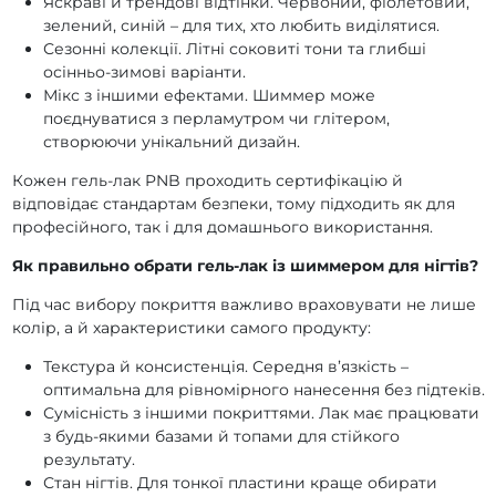
Яскраві й трендові відтінки. Червоний, фіолетовий,
Гель-лаки PNB Fairy Tales
Гель-лаки PNB Fairy Night
зелений, синій – для тих, хто любить виділятися.
Сезонні колекції. Літні соковиті тони та глибші
Гель-лаки PNB Day by Day
Гель-лаки PNB Cool Girl
осінньо-зимові варіанти.
Гель-лаки PNB Colors of elegance
Мікс з іншими ефектами. Шиммер може
поєднуватися з перламутром чи глітером,
Гель-лаки PNB Christmas Melody
створюючи унікальний дизайн.
Гель-лаки PNB Caribbean Сlub
Кожен гель-лак PNB проходить сертифікацію й
Гель-лаки PNB Butter Yellow
Гель-лаки PNB Big City Life
відповідає стандартам безпеки, тому підходить як для
Гель-лаки PNB 50 Shades of Pink
професійного, так і для домашнього використання.
Гель-лаки PNB 50 Shades of Blue
Як правильно обрати гель-лак із шиммером для нігтів?
Під час вибору покриття важливо враховувати не лише
колір, а й характеристики самого продукту:
Текстура й консистенція. Середня в’язкість –
оптимальна для рівномірного нанесення без підтеків.
Сумісність з іншими покриттями. Лак має працювати
з будь-якими базами й топами для стійкого
результату.
Стан нігтів. Для тонкої пластини краще обирати