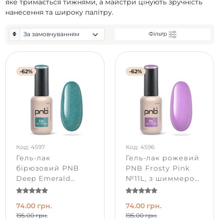
яке тримається тижнями, а майстри цінують зручність
нанесення та широку палітру.
Фільтр
-62%
-62%
Код: 4597
Код: 4596
Гель-лак
Гель-лак рожевий
бірюзовий PNB
PNB Frosty Pink
Deep Emerald
№11L, з шиммером
№12L, з шиммером
(8 мл)
(8 мл)
74.00 грн.
74.00 грн.
195.00 грн.
195.00 грн.