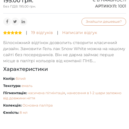
195.00 грн.
Є В НАЯВНОСТІ
АРТИКУЛ:
1001
Без ПДВ: 195.00 грн.
Знайшли дешевше?
|
19 відгуків
|
Написати відгук
Білосніжний відтінок дозволить створити класичний
дизайн. Замовити Гель лак Snow White можна на нашому
сайті без посередників. Він не дарма займає перше
місце в палітрі кольорів від компанії ПНБ....
Характеристики
Колір:
білий
Текстура:
емаль
Пігментація:
насичена пігмінтація
,
нанесення в 1-2 шари залежно
від довжини нігтя
Колекція:
Основна палітра
Ємність:
8 мл