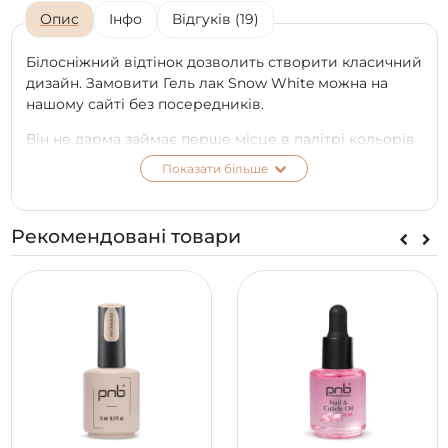
Опис
Інфо
Відгуків (19)
Білосніжний відтінок дозволить створити класичний
дизайн. Замовити Гель лак Snow White можна на
нашому сайті без посередників.
Він не дарма займає перше місце в палітрі кольорів
від компанії ПНБ.
Показати більше
За рахунок стійкості можна забезпечити
Рекомендовані товари
довготривалий ефект на протязі декількох неділь.
Справжні майстри використовують гель лак PNB
для створення популярного френчу.
Білосніжний відтінок дуже добре поєднується з
іншими кольорами, тому підійде для жінок, які
полюбляють експериментувати. Головною
перевагою цього гель лаку є той факт, що він не
жовтіє.