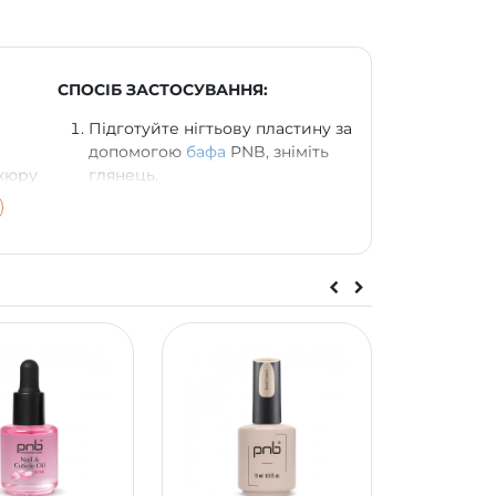
СПОСІБ ЗАСТОСУВАННЯ:
Підготуйте нігтьову пластину за
допомогою
бафа
PNB, зніміть
ікюру
глянець.
Нанесіть допоміжні рідини
Nail
-2
Dehydrator
PNB та
Bond Control
PNB на всю пластину.
ється
Нанесіть базове покриття
ерхні
UV/LED
Scotch
/
Universal
/
HEMA Free Base
/
ExtraPro
/
Revital Fiber Base
PNB тонким
шаром.
,
Нанесіть UV/LED Гель-лак PNB в
1-2 шари, полімеризуючи кожен
LED або UV/LED лампі 60
секунд.
Покрийте
топом
PNB.