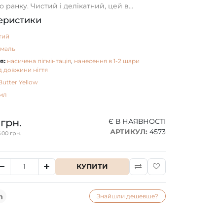
 ранку. Чистий і делікатний, цей в...
еристики
тий
емаль
я:
насичена пігмінтація
,
нанесення в 1-2 шари
д довжини нігтя
Butter Yellow
мл
 грн.
Є В НАЯВНОСТІ
АРТИКУЛ:
4573
.00 грн.
КУПИТИ
Знайшли дешевше?