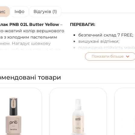
ис
Інфо
Відгуків (1)
 лак PNB 02L Butter Yellow
–
ПЕРЕВАГИ:
ло-жовтий колір вершкового
безпечний склад 7 FREE;
а з холодним пастельним
вишукані відтінки;
оном. Нагадує шовкову
підвищена стійкість ман
инку, забуту на стільці після
до 3-х тижнів;
шного ранку. Чистий і
Показати більше
комфортне нанесення у 1
катний, цей відтінок мовчки
шари;
овляє: «мені комфортно з
бездоганно самовирівню
ю».
омендовані товари
та розподіляється по пов
нігтьової пластини;
щільна пігментація та
елегантний глянець;
покриття ущільнює ніготь
запобігає ламкості та
відшаровуванню.