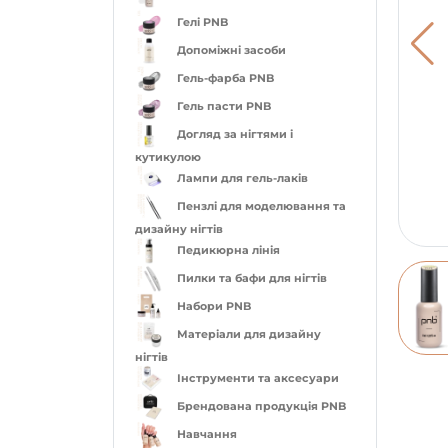
Гелі PNB
Допоміжні засоби
Гель-фарба PNB
Гель пасти PNB
Догляд за нігтями і
кутикулою
Лампи для гель-лаків
Пензлі для моделювання та
дизайну нігтів
Педикюрна лінія
Пилки та бафи для нігтів
Набори PNB
Матеріали для дизайну
нігтів
Інструменти та аксесуари
Брендована продукція PNB
Навчання