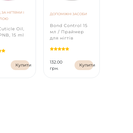
*
Колір на екрані телефону чи
моніторі може відрізнятися від
 ЗА НІГТЯМИ І
ДОПОМІЖНІ ЗАСОБИ
ДОПОМІЖН
справжнього відтінку в залежності
УЛОЮ
від типу матриці та її калібрування
Bond Control 15
Nail Pre
uticle Oil,
на вашому пристрої.
мл / Праймер
Дезінф
PNB, 15 ml
для нігтів
132.00
165.00
Купити
Купити
грн.
грн.