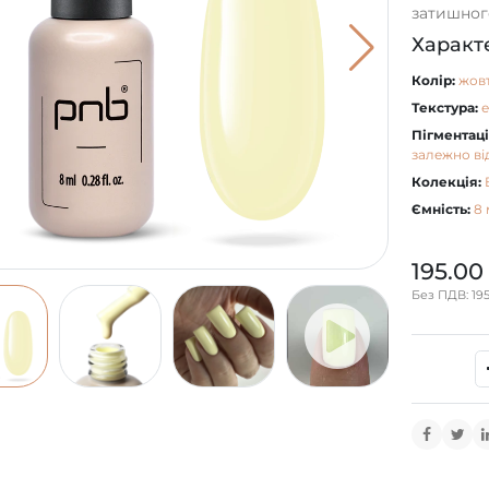
затишного
Характ
Колір:
жов
Текстура:
Пігментаці
залежно ві
Колекція:
Ємність:
8 
195.00
Без ПДВ: 195