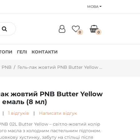
МОВА
0
0
ТОПИ
ГЕЛІ
КОНТАКТИ
и PNB
Гель-лак жовтий PNB Butter Yellow №02L, емаль (8 мл)
лак жовтий PNB Butter Yellow
 емаль (8 мл)
|
1 відгуків
|
Написати відгук
PNB 02L Butter Yellow – світло-жовтий колір
го масла з холодним пастельним підтоном.
овкову хустинку, забуту на стільці після