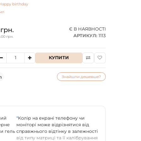
Happy birthday
мл
 грн.
Є В НАЯВНОСТІ
АРТИКУЛ:
1113
.00 грн.
КУПИТИ
Знайшли дешевше?
ний
*
Колір на екрані телефону чи
ерне
моніторі може відрізнятися від
ти гель
справжнього відтінку в залежності
від типу матриці та її калібрування