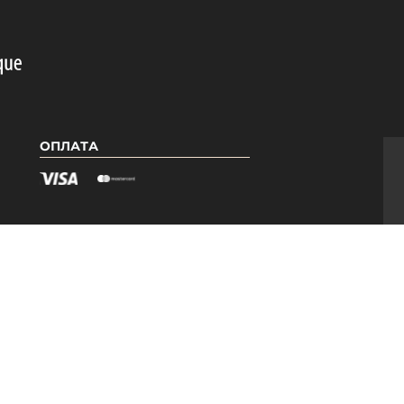
ОПЛАТА
Я
КАТЕГОРІЇ
Гель лаки PNB
Бази PNB
ри
Топи PNB
Допоміжні засоби