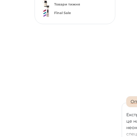
Товари тижня
Final Sale
Оп
Екст
це н
неон
спец