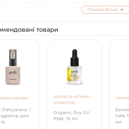
ресічних особистостей.
професіонал, так і аматор: п
легко й бездоганно лягає на
Показати більше
нігтьову пластину, вкриваючи
рівномірним шаром.
омендовані товари
Замовити гель лак 113 можна
перед особливою подією, щ
вимагає яскравого ней-арту, 
для повсякденного ношення
це відповідає Вашому стилю
гель лак є надзвичайно стійк
може прикрашати Ваші нігт
три тижні.
ДОГЛЯД ЗА НІГТЯМИ І
ОМІЖНІ ЗАСОБИ
ТОПИ P
КУТИКУЛОЮ
l Dehydrator /
Безп
Organic Dry Oil
ідратор для
Safe 
PNB, 15 ml
тів
мл