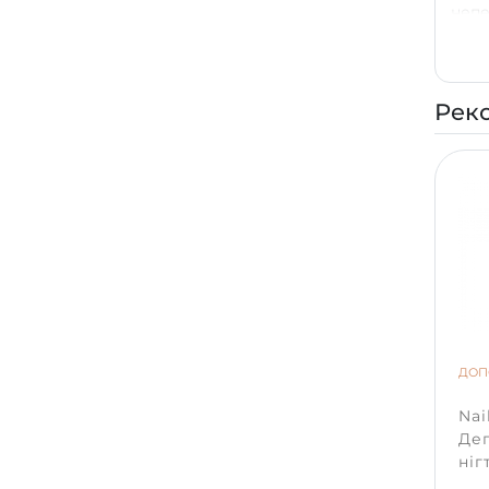
непе
Рек
ДОП
Nai
Дег
ніг