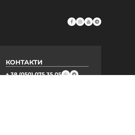
КОНТАКТИ
+ 38 (050) 075 35 05
+ 38 (097) 075 35 05
+ 38 (093) 075 35 05
Режим роботи:
Пн-Пт: 09:00–18:00
Сб, Нд: вихідний