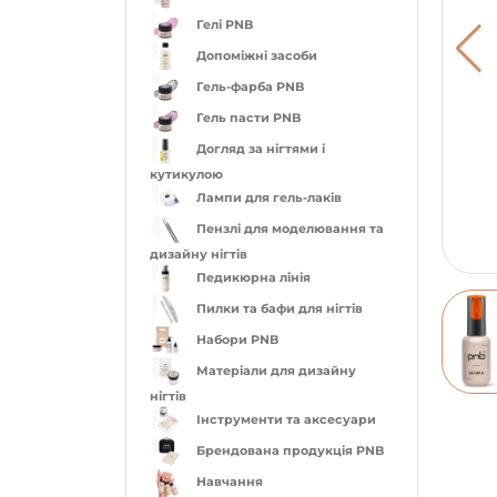
Гелі PNB
Допоміжні засоби
Гель-фарба PNB
Гель пасти PNB
Догляд за нігтями і
кутикулою
Лампи для гель-лаків
Пензлі для моделювання та
дизайну нігтів
Педикюрна лінія
Пилки та бафи для нігтів
Набори PNB
Матеріали для дизайну
нігтів
Інструменти та аксесуари
Брендована продукція PNB
Навчання