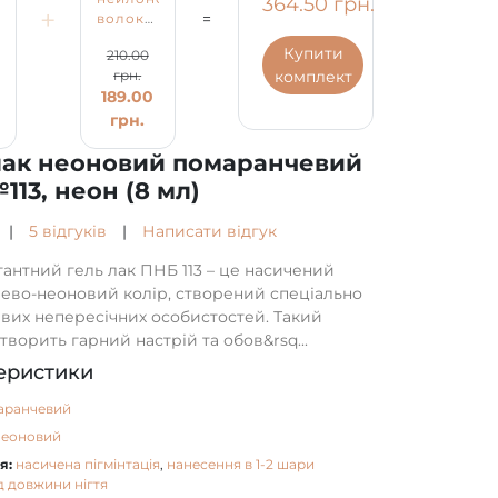
364.50 грн.
+
=
ий
волокнами
нчевий
Fiber
Купити
210.00
Base
комплект
грн.
PNB,
189.00
молочно
біла, 8
грн.
мл
лак неоновий помаранчевий
113, неон (8 мл)
|
5 відгуків
|
Написати відгук
гантний гель лак ПНБ 113 – це насичений
ево-неоновий колір, створений спеціально
ивих непересічних особистостей. Такий
створить гарний настрій та обов&rsq...
еристики
аранчевий
неоновий
я:
насичена пігмінтація
,
нанесення в 1-2 шари
д довжини нігтя