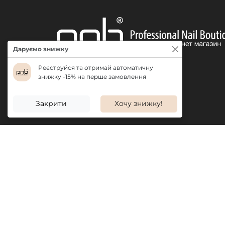
Даруємо знижку
Реєструйся та отримай автоматичну
знижку -15% на перше замовлення
ДОСТАВКА
Закрити
Хочу знижку!
ІНФОРМАЦІЯ
ПРОДУКЦІ
Про нас
Акції
Бонусна система
Новинки
Відгуки
Бестселле
Вакансії
Популярні