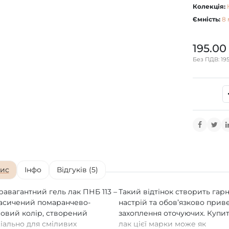
Колекція:
Ємність:
8 
195.00
Без ПДВ: 195
ис
Інфо
Відгуків (5)
равагантний гель лак ПНБ 113 –
Такий відтінок створить гар
асичений помаранчево-
настрій та обов’язково прив
овий колір, створений
захоплення оточуючих. Купи
іально для сміливих
лак цієї марки може як