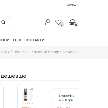
МОВА
0
0
ТОПИ
ГЕЛІ
КОНТАКТИ
и PNB
Гель-лак неоновий помаранчевий PNB №113, неон (8 мл)
 дешевше
Економія :
40.50 грн.
База з
нейлоновими