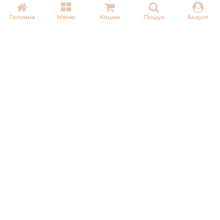
Головна
Меню
Кошик
Пошук
Акаунт
Email:
info@pnb-shop.com.ua
З питань співпраці:
+380975101320
ДОСТАВКА
ОПЛАТА