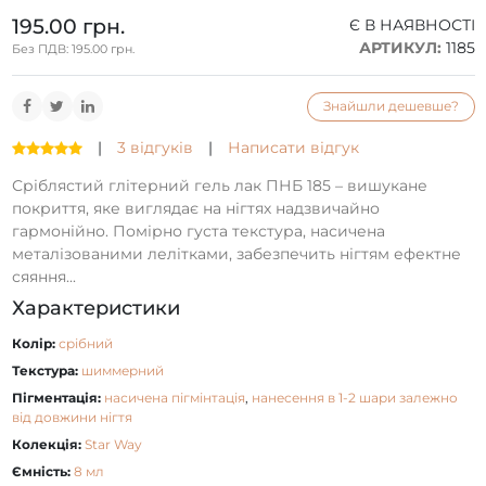
195.00 грн.
Є В НАЯВНОСТІ
АРТИКУЛ:
1185
Без ПДВ: 195.00 грн.
Знайшли дешевше?
|
3 відгуків
|
Написати відгук
Сріблястий глітерний гель лак ПНБ 185 – вишукане
покриття, яке виглядає на нігтях надзвичайно
гармонійно. Помірно густа текстура, насичена
металізованими лелітками, забезпечить нігтям ефектне
сяяння...
Характеристики
Колір:
срібний
Текстура:
шиммерний
Пігментація:
насичена пігмінтація
,
нанесення в 1-2 шари залежно
від довжини нігтя
Колекція:
Star Way
Ємність:
8 мл