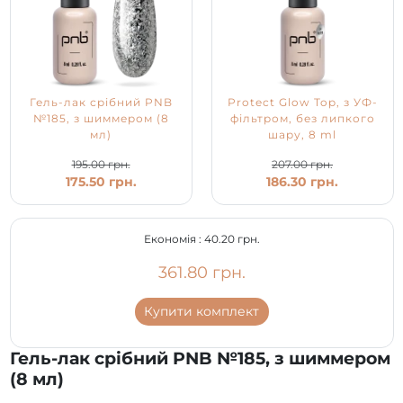
Гель-лак срібний PNB
Protect Glow Top, з УФ-
№185, з шиммером (8
фільтром, без липкого
мл)
шару, 8 ml
195.00 грн.
207.00 грн.
175.50 грн.
186.30 грн.
Економія :
40.20 грн.
361.80 грн.
Купити комплект
Гель-лак срібний PNB №185, з шиммером
(8 мл)