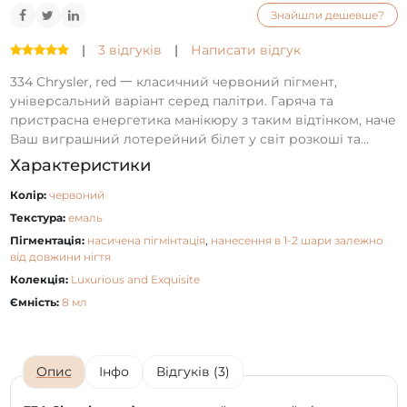
Знайшли дешевше?
|
3 відгуків
|
Написати відгук
334 Chrysler, red 一 класичний червоний пігмент,
універсальний варіант серед палітри. Гаряча та
пристрасна енергетика манікюру з таким відтінком, наче
Ваш виграшний лотерейний білет у світ розкоші та...
Характеристики
Колір:
червоний
Текстура:
емаль
Пігментація:
насичена пігмінтація
,
нанесення в 1-2 шари залежно
від довжини нігтя
Колекція:
Luxurious and Exquisite
Ємність:
8 мл
Опис
Інфо
Відгуків (3)