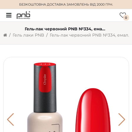
БЕЗКОШТОВНА ДОСТАВКА
ЗАМОВЛЕНЬ ВІД 2000 ГРН.
0
Гель-лак червоний PNB №334, емаль (8 мл)
Гель лаки PNB
Гель-лак червоний PNB №334, емаль (8 мл)