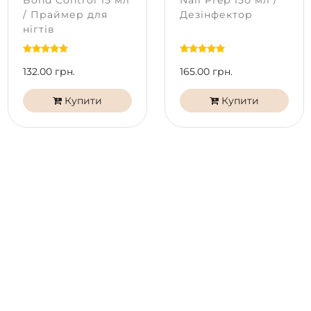
Bond Control 15 мл
Nail Prep 150 мл /
Підготуйте нігтьову пластину за допомогою бафа
/ Праймер для
Дезінфектор
PNB, зніміть глянець.
нігтів
Нанесіть допоміжні рідини Nail Dehydrator PNB
та Bond Control PNB на всю пластину.
Нанесіть базове покриття UV/LED Scotch /
132.00 грн.
165.00 грн.
Universal / HEMA Free Base PNB тонким шаром.
Нанесіть UV/LED Гель-лак PNB в 1-2 шари,
Купити
Купити
полімеризуючи кожен LED або UV/LED лампі 60
секунд.
Покрийте топом PNB.
*
Колір на екрані телефону чи моніторі може
відрізнятися від справжнього відтінку в залежності
від типу матриці та її калібрування на вашому
пристрої.
Продукція PNB не тестується на тваринах. Гель-лаки
PNB безпечні та не містять речовин, що викликають
алергічні реакції. Формула гель-лаків PNB 7free не
містить: дибутилфталат (ДБФ), формальдегід,
формальдегідна смола, тріфенілфосфат (TPHP),
толуол, камфора, ксилол.