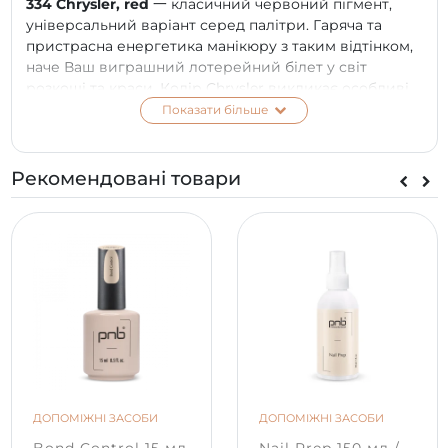
334 Chrysler, red
一 класичний червоний пігмент,
універсальний варіант серед палітри. Гаряча та
пристрасна енергетика манікюру з таким відтінком,
наче Ваш виграшний лотерейний білет у світ
розкоші та краси. Колір Chrysler викликає особливі
емоції, наче Ви ловите теплий бриз, проїжджаючи
Показати більше
узбережжям океану в захід сонця.
ПЕРЕВАГИ:
Рекомендовані товари
трендовий відтінок;
щільна пігментація та шикарний глянець;
комфортне нанесення в 1-2 шари;
бездоганно самовирівнюється та розподіляється
по поверхні нігтьової пластини;
покриття ущільнює ніготь, запобігаючи ламкості
та відшаровуванню;
підвищена стійкість манікюру до 3 тижнів;
не змінює колір протягом усього періоду носіння;
безпечний 7 FREE склад.
ДОПОМІЖНІ ЗАСОБИ
ДОПОМІЖНІ ЗАСОБИ
СПОСІБ ЗАСТОСУВАННЯ: