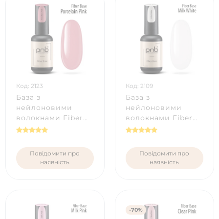
Код: 2123
Код: 2109
База з
База з
нейлоновими
нейлоновими
волокнами Fiber
волокнами Fiber
Base PNB,
Base PNB, молочно
Porcelain Pink 8 мл
біла, 8 мл
Повідомити про
Повідомити про
наявність
наявність
-70%