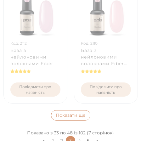
Код: 2112
Код: 2110
База з
База з
нейлоновими
нейлоновими
волокнами Fiber
волокнами Fiber
Base PNB, молочно
Base PNB,
рожева, 8 мл
прозоро-рожева, 8
мл
Повідомити про
Повідомити про
наявність
наявність
Показати ще
Показано з 33 по 48 із 102 (7 сторінок)
<
1
2
3
4
5
>