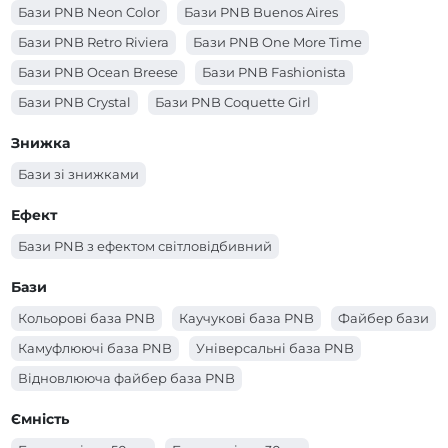
Бази (Колір - зелений)
Бази (Колір - жовтий)
Бази PNB Neon Color
Бази PNB Buenos Aires
Бази (Колір - блакитний)
Бази (Колір - бежевий)
Бази PNB Retro Riviera
Бази PNB One More Time
Бази (Колір - бірюзовий)
Бази (Колір - білий)
Бази PNB Ocean Breese
Бази PNB Fashionista
Бази PNB Crystal
Бази PNB Coquette Girl
Бази PNB Blooming Japanese Garden
Знижка
Бази зі знижками
Ефект
Бази PNB з ефектом світловідбивний
Бази
Кольорові база PNB
Каучукові база PNB
Файбер бази
Камуфлюючі база PNB
Універсальні база PNB
Відновлююча файбер база PNB
Ємність