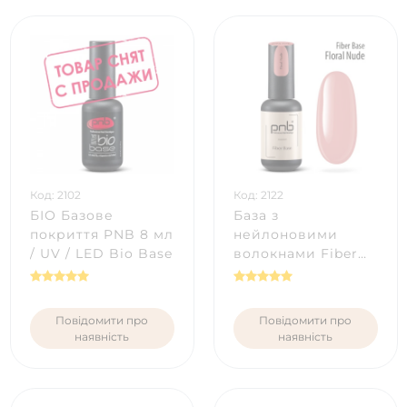
Код: 2102
Код: 2122
БІО Базове
База з
покриття PNB 8 мл
нейлоновими
/ UV / LED Bio Base
волокнами Fiber
Base PNB, Floral
Nude 8 мл
Повідомити про
Повідомити про
наявність
наявність