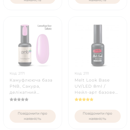
Код: 2171
Код: 2111
Камуфлююча база
Melt Look Base
PNB, Сакура,
UV/LED 8ml /
делікатний
Нейл-арт базове
рожевий, 8 мл
покриття
Повідомити про
Повідомити про
наявність
наявність