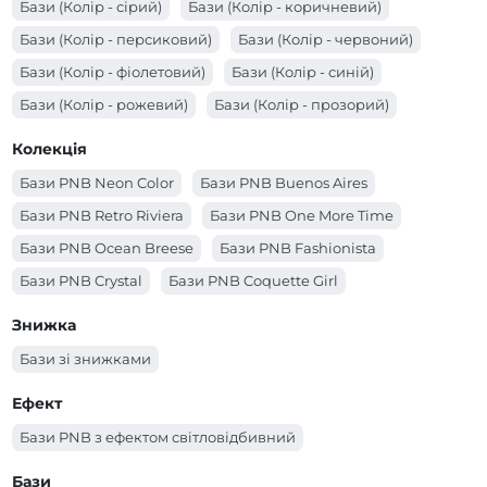
Бази (Колір - сірий)
Бази (Колір - коричневий)
Бази (Колір - персиковий)
Бази (Колір - червоний)
Бази (Колір - фіолетовий)
Бази (Колір - синій)
Бази (Колір - рожевий)
Бази (Колір - прозорий)
Бази (Колір - помаранчевий)
Бази (Колір - молочний)
Колекція
Бази (Колір - зелений)
Бази (Колір - жовтий)
Бази PNB Neon Color
Бази PNB Buenos Aires
Бази (Колір - блакитний)
Бази (Колір - бежевий)
Бази PNB Retro Riviera
Бази PNB One More Time
Бази (Колір - бірюзовий)
Бази (Колір - білий)
Бази PNB Ocean Breese
Бази PNB Fashionista
Бази PNB Crystal
Бази PNB Coquette Girl
Бази PNB Blooming Japanese Garden
Знижка
Бази зі знижками
Ефект
Бази PNB з ефектом світловідбивний
Бази