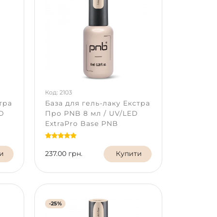
Код: 2103
тра
База для гель-лаку Екстра
ED
Про PNB 8 мл / UV/LED
ExtraPro Base PNB
и
237.00 грн.
Купити
-25%