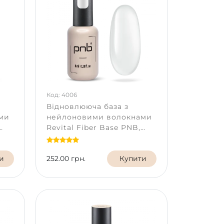
Код: 4006
Відновлююча база з
ми
нейлоновими волокнами
Revital Fiber Base PNB,
л
Clear, HEMA FREE, 8 мл
и
252.00 грн.
Купити