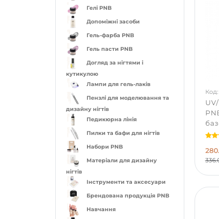
Гелі PNB
Допоміжні засоби
Гель-фарба PNB
Гель пасти PNB
Догляд за нігтями і
кутикулою
Лампи для гель-лаків
Код:
Пензлі для моделювання та
UV/
дизайну нігтів
PNB
Педикюрна лінія
баз
Пилки та бафи для нігтів
Набори PNB
280
336.
Матеріали для дизайну
нігтів
Інструменти та аксесуари
Брендована продукція PNB
Навчання