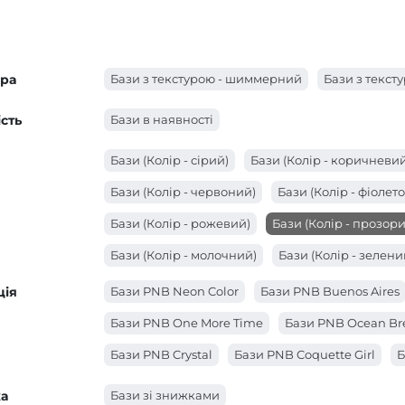
ура
Бази з текстурою - шиммерний
Бази з текст
сть
Бази в наявності
Бази (Колір - сірий)
Бази (Колір - коричневий
Бази (Колір - червоний)
Бази (Колір - фіолет
Бази (Колір - рожевий)
Бази (Колір - прозори
Бази (Колір - молочний)
Бази (Колір - зелени
Бази (Колір - блакитний)
Бази (Колір - бежев
ція
Бази PNB Neon Color
Бази PNB Buenos Aires
Бази (Колір - білий)
Бази PNB One More Time
Бази PNB Ocean Br
Бази PNB Crystal
Бази PNB Coquette Girl
Б
а
Бази зі знижками