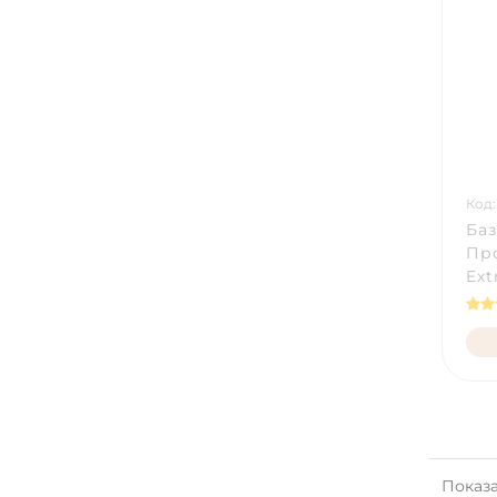
Код:
Баз
Про
Ext
Показан