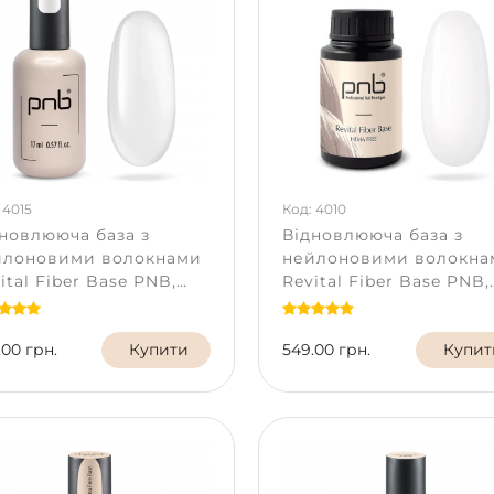
 4015
Код: 4010
новлююча база з
Відновлююча база з
йлоновими волокнами
нейлоновими волокна
ital Fiber Base PNB,
Revital Fiber Base PNB,
ar, HEMA FREE, 17 мл
Clear, HEMA FREE, 30 м
.00 грн.
Купити
549.00 грн.
Купит