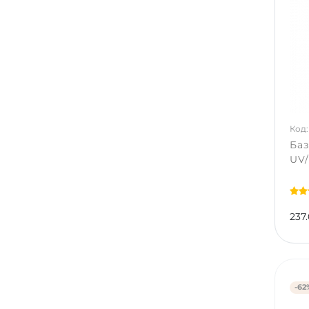
Код:
Баз
UV/
237.
-62