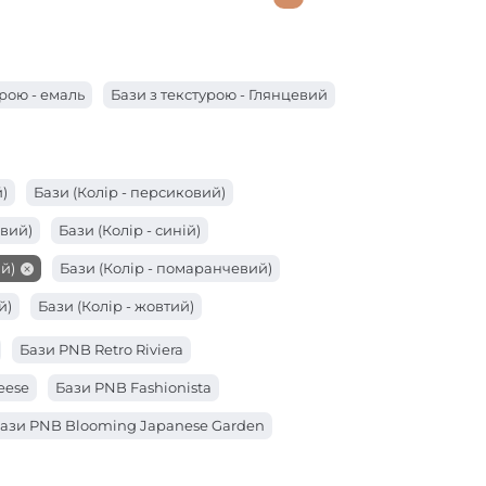
урою - емаль
Бази з текстурою - Глянцевий
)
Бази (Колір - персиковий)
овий)
Бази (Колір - синій)
й)
Бази (Колір - помаранчевий)
й)
Бази (Колір - жовтий)
ий)
Бази (Колір - бірюзовий)
Бази PNB Retro Riviera
eese
Бази PNB Fashionista
ази PNB Blooming Japanese Garden