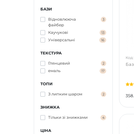
БАЗИ
Відновлююча
3
файбер
Каучукові
13
Універсальні
16
ТЕКСТУРА
Код:
Глянцевий
2
Баз
емаль
17
ТОПИ
З липким шаром
2
358
ЗНИЖКА
Тільки зі знижками
4
ЦІНА