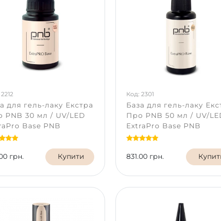
 2212
Код: 2301
а для гель-лаку Екстра
База для гель-лаку Екс
 PNB 30 мл / UV/LED
Про PNB 50 мл / UV/L
raPro Base PNB
ExtraPro Base PNB
00 грн.
Купити
831.00 грн.
Купит