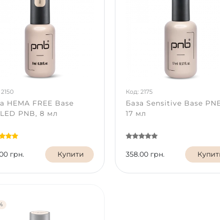
 2150
Код: 2175
а HEMA FREE Base
База Sensitive Base PN
LED PNB, 8 мл
17 мл
00 грн.
Купити
358.00 грн.
Купит
%