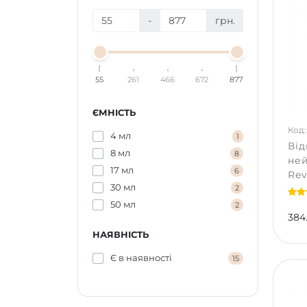
-
грн.
55
261
466
672
877
ЄМНІСТЬ
Код:
4 мл
1
Від
8 мл
8
не
17 мл
6
Rev
30 мл
Cle
2
50 мл
2
384
НАЯВНІСТЬ
Є в наявності
15