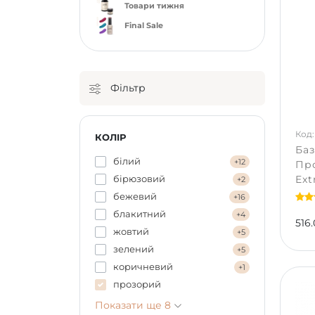
Товари тижня
Final Sale
Фільтр
Код:
КОЛІР
Баз
білий
+12
Про
бірюзовий
Ext
+2
бежевий
+16
блакитний
+4
516.
жовтий
+5
зелений
+5
коричневий
+1
прозорий
Показати ще 8