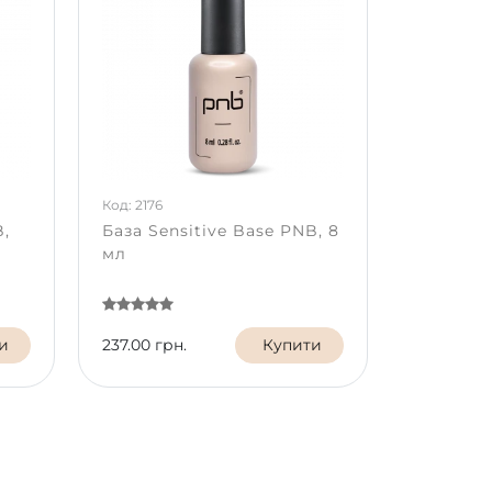
Код: 2176
B,
База Sensitive Base PNB, 8
мл
и
237.00 грн.
Купити