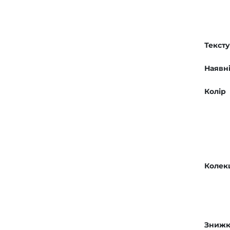
Текст
Наявні
Колір
Колек
Знижк