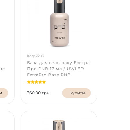
Код: 2203
База для гель-лаку Екстра
ьне
Про PNB 17 мл / UV/LED
ExtraPro Base PNB
и
360.00 грн.
Купити