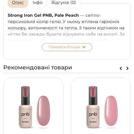
Опис
Інфо
Відгуків (0)
Strong Iron Gel PNB, Pale Peach
— світло-
персиковий колір гелю. У ньому втілена гармонія
кольору, витонченості та тепла. З таким відтінком на
нігтях Ви завжди будете відчувати себе на висоті. За
допомогою цього універсального кольору Ви
зможете не тільки підкреслити чуттєвість своєї
Показати більше
натури, а й створити стильний дизайн.
Переваги:
Рекомендовані товари
безпечна 7-free формула;
універсальність (зміцнення, донарощування,
створення бездоганного квадрата);
може викликати незначне нагрівання під час
полімерізації, рекомендовано використовувати
режим половини потужності (90/100сек);
засіб наноситься прямо з флакона, тому його
легко контролювати;
чудово розподіляється по пластині й
самовирівнюється;