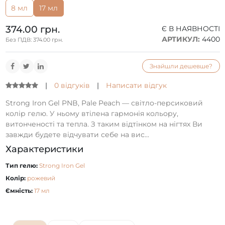
8 мл
17 мл
374.00 грн.
Є В НАЯВНОСТІ
АРТИКУЛ:
4400
Без ПДВ: 374.00 грн.
Знайшли дешевше?
|
0 відгуків
|
Написати відгук
Strong Iron Gel PNB, Pale Peach — світло-персиковий
колір гелю. У ньому втілена гармонія кольору,
витонченості та тепла. З таким відтінком на нігтях Ви
завжди будете відчувати себе на вис...
Характеристики
Тип гелю:
Strong Iron Gel
Колір:
рожевий
Ємність:
17 мл