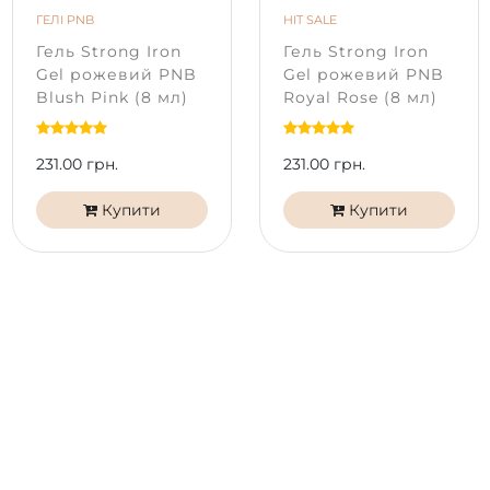
не тягнеться, не затікає й економно
ГЕЛІ PNB
HIT SALE
використовується;
Гель Strong Iron
Гель Strong Iron
відмінні адгезивні властивості, гарантія
Gel рожевий PNB
Gel рожевий PNB
відсутності сколів та відшарувань;
Blush Pink (8 мл)
Royal Rose (8 мл)
стабільний період носіння до 4 тижнів;
Спосіб використання:
231.00 грн.
231.00 грн.
Підготуйте нігтьову пластину за допомогою
бафу
PNB 180 гріт
або
пилки, абразивністю 240 гріт
,
Купити
Купити
прибираючи глянець з усієї поверхні нігтя.
Нанесіть допоміжні рідини:
Nail Dehydrator PNB
і
Bond Control PNB
на всю пластину.
Нанесіть дуже тонкий шар бази
UV/LED Universal
Base PNB
/UV/LED Strong Iron Gel PNB, Clear.
Полімеризуйте 60 сек. у в LED лампі.
За необхідності встановіть шаблон. Нанесіть
тонкий шар UV/LED Strong Iron Gel PNB, Clear.
Просушіть в LED лампі 60 сек.
Нанесіть тонкий
UV/LED Strong Iron Gel PNB
, не
просушуючи розмістіть краплю гелю в зоні
апексу і розтягніть її по всьому нігтю.