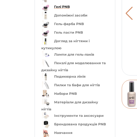
Гелі PNB
Допоміжні засоби
Гель-фарба PNB
Гель пасти PNB
Догляд за нігтями і
кутикулою
Лампи для гель-лаків
Пензлі для моделювання та
дизайну нігтів
Педикюрна лінія
Пилки та бафи для нігтів
Набори PNB
Матеріали для дизайну
нігтів
Інструменти та аксесуари
Брендована продукція PNB
Навчання