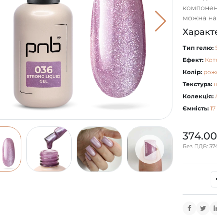
компонент
можна на
Характ
Тип гелю:
Ефект:
Кот
Колір:
рож
Текстура:
Колекція:
Ємність:
17
374.00
Без ПДВ: 374