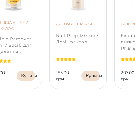
Відмінні адгезивні власти
ng Liquid Gel PNB, 036 Moon
Гель чудово зчіплюється 
hid
一 холодний лілово-
натуральними нігтями, б
вий з блиском срібла. Він
ЯД ЗА НІГТЯМИ І
сколів й відшарувань.
ДОПОМІЖНІ ЗАСОБИ
ТОПИ P
ий на рідкісний цвіт орхідеї
ИКУЛОЮ
Стабільний період носінн
місячним сяйвом, де краса
Nail Prep 150 мл /
Експр
тижнів!
нується з містичною силою.
icle Remover,
Дезінфектор
липк
Оновлена, вдосконалена
відтінок розкриває магнетизм
ml / Засіб для
PNB 8
формула — безпечна для
ра, немов загадковий
далення
UV/LE
здоров'я, оскільки не ви
мент на темному небі.
икули
Top 
алергічних реакцій та
подразнення. В складі не
.00
165.00
207.00
містить шкідливих,
Купити
Купити
.
грн.
грн.
заборонених та токсични
речовин.