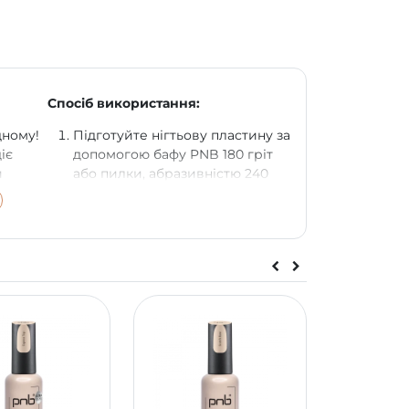
Спосіб використання:
дному!
Підготуйте нігтьову пластину за
іє
допомогою бафу PNB 180 гріт
и
або пилки, абразивністю 240
ть до
гріт, прибираючи глянець з
ів.
усієї поверхні нігтя.
нтовки
Нанесіть допоміжні рідини: Nail
й край
Dehydrator і Bond Control PNB
на всю пластину.
з
Нанесіть дуже тонкий шар бази
ко
UV/LED Universal Base
quid
PNB/UV/LED Strong Liquid Gel
ься по
PNB, Clear. Полімеризуйте 60
ться.
сек. у в LED лампі.
й
За необхідності встановіть
ься.
шаблон. Нанесіть тонкий шар