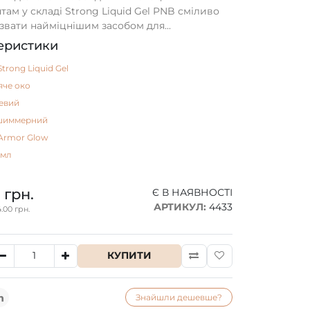
ам у складі Strong Liquid Gel PNB сміливо
звати найміцнішим засобом для...
еристики
Strong Liquid Gel
яче око
евий
шиммерний
Armor Glow
 мл
 грн.
Є В НАЯВНОСТІ
АРТИКУЛ:
4433
.00 грн.
КУПИТИ
Знайшли дешевше?