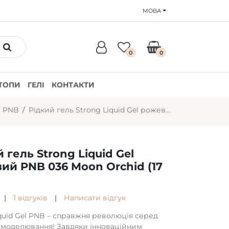
МОВА
0
0
ТОПИ
ГЕЛІ
КОНТАКТИ
і PNB
Рідкий гель Strong Liquid Gel рожевий PNB 036 Moon Orchid (17 мл)
 гель Strong Liquid Gel
ий PNB 036 Moon Orchid (17
|
1 відгуків
|
Написати відгук
iquid Gel PNB – справжня революція серед
я моделювання! Завдяки інноваційним