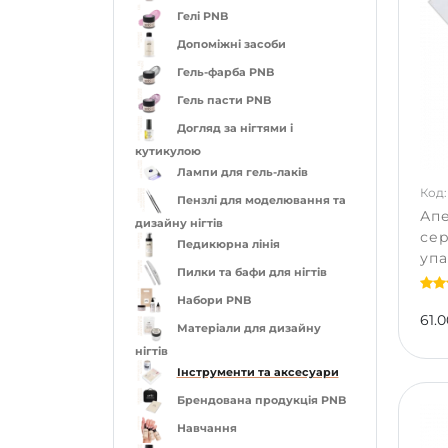
Гелі PNB
Допоміжні засоби
Гель-фарба PNB
Гель пасти PNB
Догляд за нігтями і
кутикулою
Лампи для гель-лаків
Код:
Пензлі для моделювання та
Апе
дизайну нігтів
сер
Педикюрна лінія
упа
Пилки та бафи для нігтів
Набори PNB
61.0
Матеріали для дизайну
нігтів
Інструменти та аксесуари
Брендована продукція PNB
Навчання