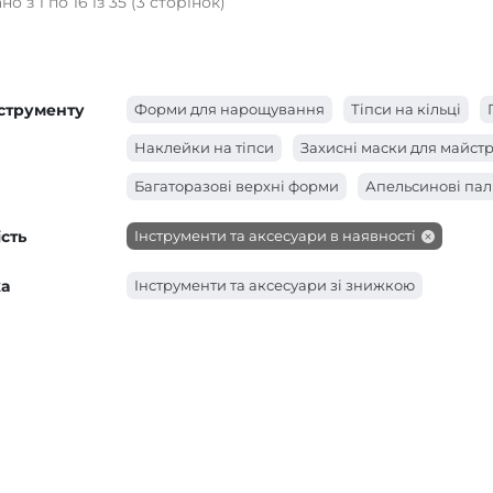
о з 1 по 16 із 35 (3 сторінок)
нструменту
Форми для нарощування
Тіпси на кільці
Наклейки на тіпси
Захисні маски для майст
Багаторазові верхні форми
Апельсинові па
сть
Інструменти та аксесуари в наявності
а
Інструменти та аксесуари зі знижкою