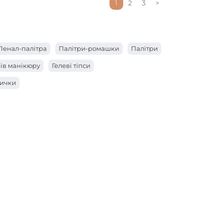
1
2
3
>
Пенал-палітра
Палітри-ромашки
Палітри
рів манікюру
Гелеві тіпси
лички