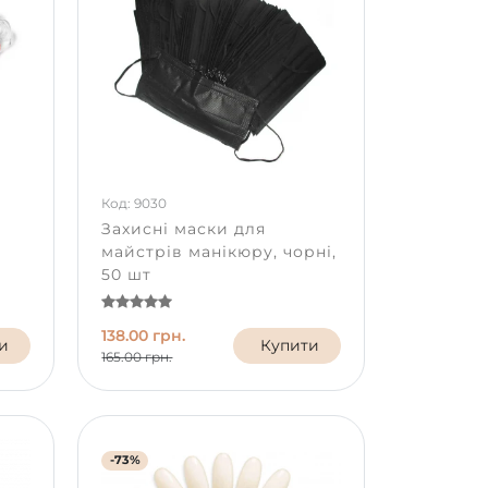
Код: 9030
Захисні маски для
майстрів манікюру, чорні,
50 шт
138.00 грн.
и
Купити
165.00 грн.
-73%