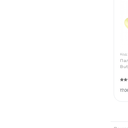
Код:
Пал
But
17.0