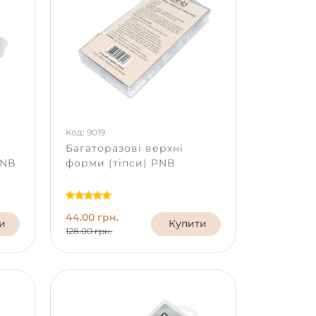
Код: 9019
Багаторазові верхні
PNB
форми (тіпси) PNB
44.00 грн.
и
Купити
128.00 грн.