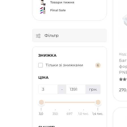
Товари тижня
Final Sale
Фільтр
Код: 
ЗНИЖКА
Баг
Тільки зі знижками
6
фор
PNB
ЦІНА
-
грн.
270
3,0
350
697
1,0 тис.
1,4 тис.