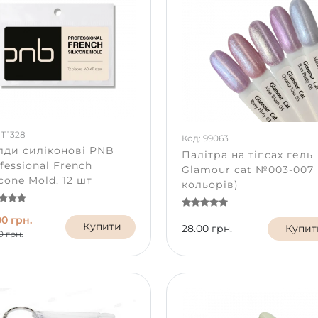
 111328
Код: 99063
ди силіконові PNB
Палітра на тіпсах гель
fessional French
Glamour cat №003-007 
icone Mold, 12 шт
кольорів)
00 грн.
Купити
28.00 грн.
Купит
0 грн.