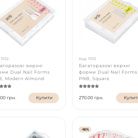
11132
Код: 11133
аторазові верхні
Багаторазові верхні
ми Dual Nail Forms
форми Dual Nail Forms
, Modern Almond
PNB, Square
.00 грн.
Купити
270.00 грн.
Купит
-16%