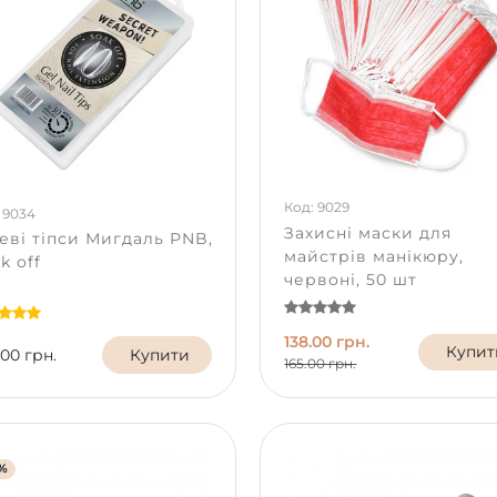
Код: 9029
 9034
Захисні маски для
еві тіпси Мигдаль PNB,
майстрів манікюру,
k off
червоні, 50 шт
138.00 грн.
Купит
.00 грн.
Купити
165.00 грн.
%