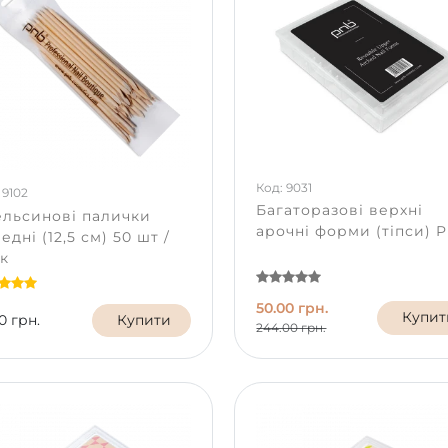
Код: 9031
 9102
Багаторазові верхні
льсинові палички
арочні форми (тіпси) 
едні (12,5 см) 50 шт /
к
50.00 грн.
Купит
0 грн.
Купити
244.00 грн.