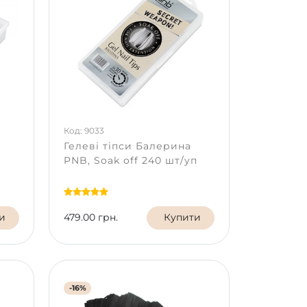
Код: 9033
Гелеві тіпси Балерина
PNB, Soak off 240 шт/уп
и
479.00 грн.
Купити
-16%