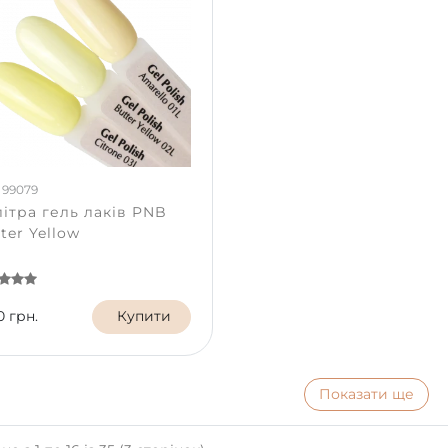
 99079
ітра гель лаків PNB
ter Yellow
0 грн.
Купити
Показати ще