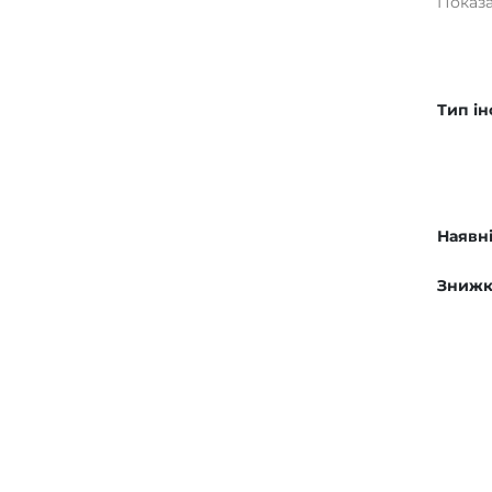
Показан
Тип і
Наявні
Знижк