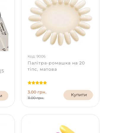
Код: 9006
Палітра-ромашка на 20
тіпс, матова
(5
3.00 грн.
Купити
и
11.00 грн.