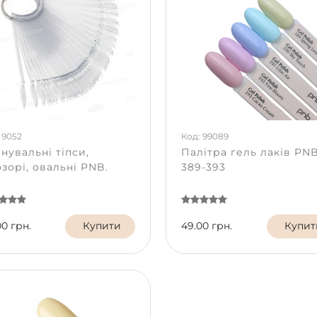
 9052
Код: 99089
нувальні тіпси,
Палітра гель лаків PN
зорі, овальні PNB.
389-393
00 грн.
Купити
49.00 грн.
Купит