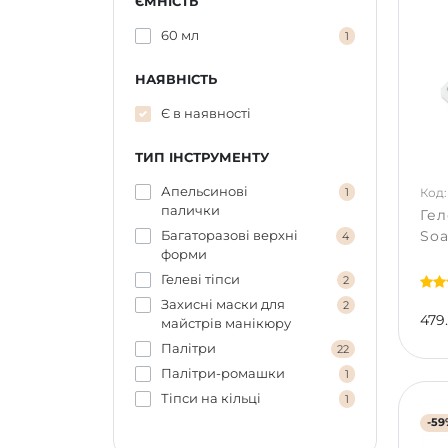
ЄМНІСТЬ
60 мл
1
НАЯВНІСТЬ
Є в наявності
ТИП ІНСТРУМЕНТУ
Апельсинові
Код:
1
палички
Гел
Багаторазові верхні
Soa
4
форми
Гелеві тіпси
2
Захисні маски для
2
479
майстрів манікюру
Палітри
22
Палітри-ромашки
1
Тіпси на кільці
1
-59