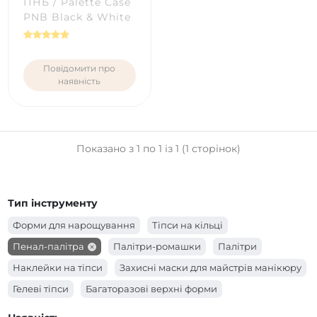
ПНБ / Palette Case
PNB Black & White
Повідомити про
наявність
Показано з 1 по 1 із 1 (1 сторінок)
Тип інструменту
Форми для нарощування
Тіпси на кільці
Пенал-палітра
Палітри-ромашки
Палітри
Наклейки на тіпси
Захисні маски для майстрів манікюру
Гелеві тіпси
Багаторазові верхні форми
Апельсинові палички