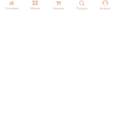
Головна
Меню
Кошик
Пошук
Акаунт
КОНТАКТИ
+ 38 (050) 075 35 05
+ 38 (097) 075 35 05
+ 38 (093) 075 35 05
Режим роботи:
Пн-Пт: 09:00–18:00
Сб, Нд: вихідний
Email:
info@pnb-shop.com.ua
З питань співпраці:
+380975101320