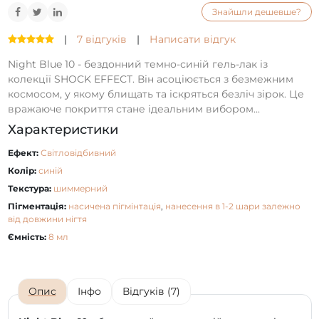
Знайшли дешевше?
|
7 відгуків
|
Написати відгук
Night Blue 10 - бездонний темно-синій гель-лак із
колекції SHOCK EFFECT. Він асоціюється з безмежним
космосом, у якому блищать та іскряться безліч зірок. Це
вражаюче покриття стане ідеальним вибором...
Характеристики
Ефект:
Світловідбивний
Колір:
синій
Текстура:
шиммерний
Пігментація:
насичена пігмінтація
,
нанесення в 1-2 шари залежно
від довжини нігтя
Ємність:
8 мл
Опис
Інфо
Відгуків (7)