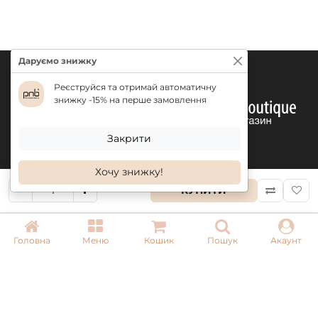
Даруємо знижку
Реєструйся та отримай автоматичну
знижку -15% на перше замовлення
Закрити
Хочу знижку!
КУПИТИ
КОНТАКТИ
Головна
Меню
Кошик
Пошук
Акаунт
+ 38 (050) 075 35 05
+ 38 (097) 075 35 05
+ 38 (093) 075 35 05