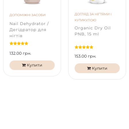
Продукція PNB не тестується на тваринах. Гель-лаки
PNB безпечні та не містять речовин, що викликають
ДОГЛЯД ЗА НІГТЯМИ І
ДОПОМІЖНІ ЗАСОБИ
алергічні реакції. Формула гель-лаків PNB 7free не
КУТИКУЛОЮ
Nail Dehydrator /
містить: дибутилфталат (ДБФ), формальдегід,
Organic Dry Oil
Дегідратор для
формальдегідна смола, тріфенілфосфат (TPHP),
PNB, 15 ml
нігтів
толуол, камфора, ксилол.
132.00 грн.
153.00 грн.
Купити
Купити