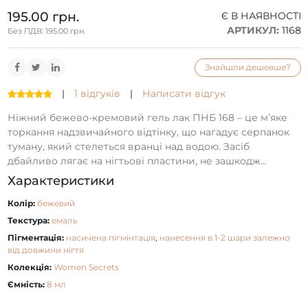
195.00 грн.
Є В НАЯВНОСТІ
АРТИКУЛ:
1168
Без ПДВ: 195.00 грн.
Знайшли дешевше?
|
1 відгуків
|
Написати відгук
Ніжний бежево-кремовий гель лак ПНБ 168 – це м’яке
торкання надзвичайного відтінку, що нагадує серпанок
туману, який стелеться вранці над водою. Засіб
дбайливо лягає на нігтьові пластини, не зашкодж...
Характеристики
Колір:
бежевий
Текстура:
емаль
Пігментація:
насичена пігмінтація
,
нанесення в 1-2 шари залежно
від довжини нігтя
Колекція:
Women Secrets
Ємність:
8 мл