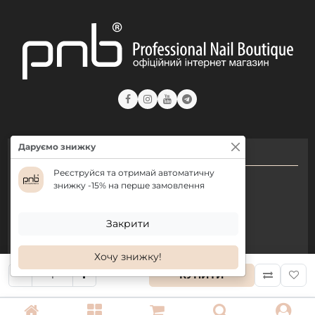
Даруємо знижку
КОНТАКТИ
Реєструйся та отримай автоматичну
+ 38 (050) 075 35 05
знижку -15% на перше замовлення
+ 38 (097) 075 35 05
+ 38 (093) 075 35 05
Закрити
Хочу знижку!
Режим роботи:
КУПИТИ
Пн-Пт: 09:00–18:00
Сб, Нд: вихідний