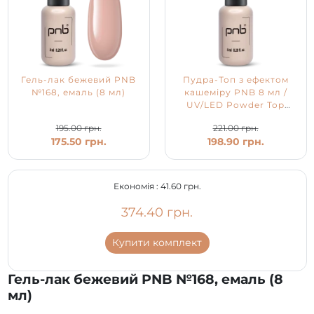
Гель-лак бежевий PNB
Пудра-Топ з ефектом
№168, емаль (8 мл)
кашеміру PNB 8 мл /
UV/LED Powder Top
PNB
195.00 грн.
221.00 грн.
175.50 грн.
198.90 грн.
Економія :
41.60 грн.
374.40 грн.
Купити комплект
Гель-лак бежевий PNB №168, емаль (8
мл)