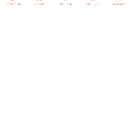
Головна
Меню
Кошик
Пошук
Акаунт
Email:
info@pnb-shop.com.ua
З питань співпраці:
+380975101320
ДОСТАВКА
ОПЛАТА