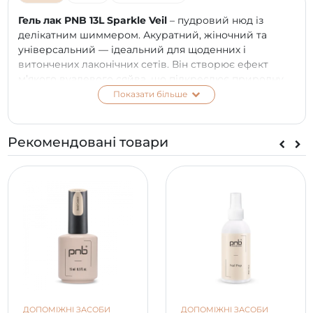
Гель лак PNB 13L Sparkle Veil
– пудровий нюд із
делікатним шиммером. Акуратний, жіночний та
універсальний — ідеальний для щоденних і
витончених лаконічних сетів. Він створює ефект
м’якого вуалевого сяйва, що підкреслює природну
красу та витонченість.
Показати більше
ПЕРЕВАГИ:
Рекомендовані товари
безпечний склад 7 FREE;
вишукані відтінки;
підвищена стійкість манікюру до 3-х тижнів;
комфортне нанесення у 1-2 шари;
бездоганно самовирівнюється та розподіляється
по поверхні нігтьової пластини;
щільна пігментація та елегантний глянець;
покриття ущільнює ніготь, запобігає ламкості та
відшаровуванню.
СПОСІБ ЗАСТОСУВАННЯ:
Підготуйте нігтьову пластину за допомогою бафа
ДОПОМІЖНІ ЗАСОБИ
ДОПОМІЖНІ ЗАСОБИ