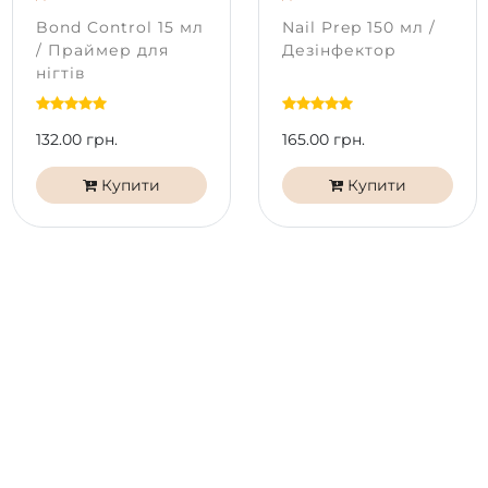
PNB, зніміть глянець.
Bond Control 15 мл
Nail Prep 150 мл /
Нанесіть допоміжні рідини Nail Dehydrator PNB
/ Праймер для
Дезінфектор
та Bond Control PNB на всю пластину.
нігтів
Нанесіть базове покриття UV/LED Scotch /
Universal / HEMA Free Base / ExtraPro / Revital Fiber
Base PNB тонким шаром.
132.00 грн.
165.00 грн.
Нанесіть UV/LED Гель-лак PNB в 1-2 шари,
полімеризуючи кожен LED або UV/LED лампі 60
Купити
Купити
секунд.
Покрийте топом PNB.
*
Колір на екрані телефону чи моніторі може
відрізнятися від справжнього відтінку в залежності
від типу матриці та її калібрування на вашому
пристрої.