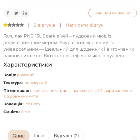
Знайшли дешевше?
|
2 відгуків
|
Написати відгук
Гель лак PNB 13L Sparkle Veil – пудровий нюд із
делікатним шиммером. Акуратний, жіночний та
універсальний — ідеальний для щоденних і витончених
лаконічних сетів. Він створює ефект м’якого вуалево...
Характеристики
Колір:
рожевий
Текстура:
шиммерний
Пігментація:
насичена пігмінтація
,
нанесення в 1-2 шари залежно
від довжини нігтя
Колекція:
Ice Gem
Ємність:
8 мл
Опис
Інфо
Відгуків (2)